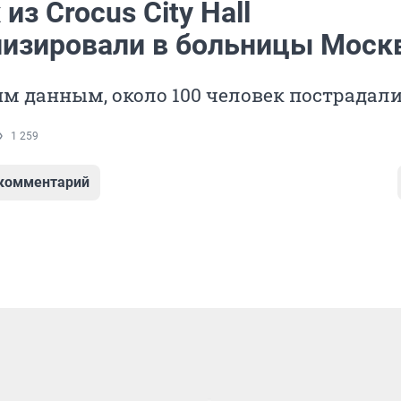
из Crocus City Hall
лизировали в больницы Моск
м данным, около 100 человек пострадал
1 259
 комментарий