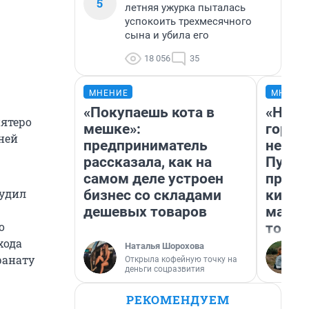
5
летняя ужурка пыталась
успокоить трехмесячного
сына и убила его
18 056
35
МНЕНИЕ
МНЕНИ
«Покупаешь кота в
«Нет 
пятеро
мешке»:
городо
ней
предприниматель
недоф
рассказала, как на
Путеш
самом деле устроен
проех
будил
бизнес со складами
килом
дешевых товаров
машин
о
того
хода
Наталья Шорохова
ранату
Открыла кофейную точку на
деньги соцразвития
РЕКОМЕНДУЕМ