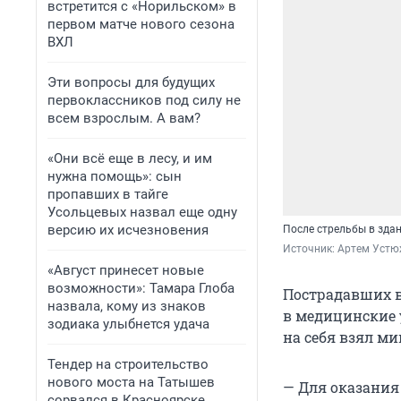
встретится с «Норильском» в
первом матче нового сезона
ВХЛ
Эти вопросы для будущих
первоклассников под силу не
всем взрослым. А вам?
«Они всё еще в лесу, и им
нужна помощь»: сын
пропавших в тайге
Усольцевых назвал еще одну
версию их исчезновения
После стрельбы в зда
Источник: 
Артем Устю
«Август принесет новые
возможности»: Тамара Глоба
Пострадавших в 
назвала, кому из знаков
в медицинские
зодиака улыбнется удача
на себя взял м
Тендер на строительство
нового моста на Татышев
— Для оказания
сорвался в Красноярске