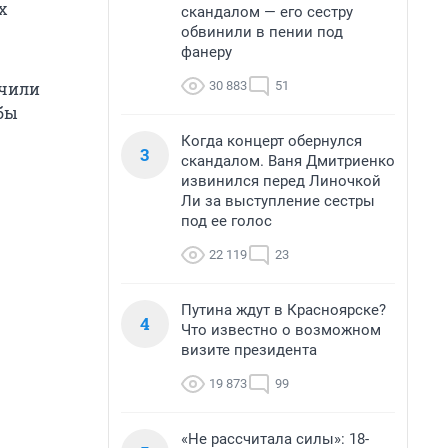
х
скандалом — его сестру
обвинили в пении под
фанеру
30 883
51
учили
жбы
Когда концерт обернулся
3
скандалом. Ваня Дмитриенко
извинился перед Линочкой
Ли за выступление сестры
под ее голос
22 119
23
Путина ждут в Красноярске?
4
Что известно о возможном
визите президента
19 873
99
«Не рассчитала силы»: 18-