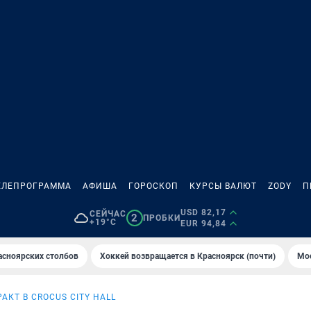
ЕЛЕПРОГРАММА
АФИША
ГОРОСКОП
КУРСЫ ВАЛЮТ
ZODY
П
USD 82,17
СЕЙЧАС
2
ПРОБКИ
+19°C
EUR 94,84
асноярских столбов
Хоккей возвращается в Красноярск (почти)
Мос
РАКТ В CROCUS CITY HALL