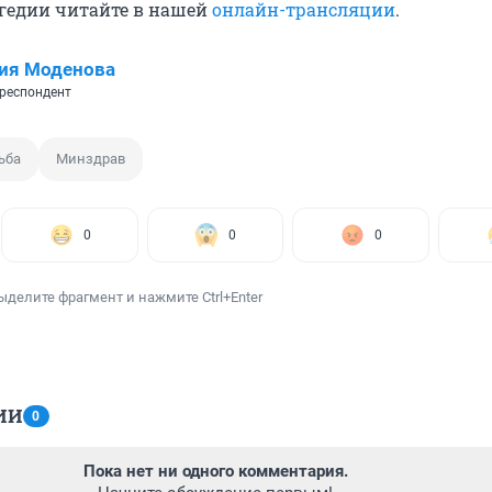
агедии читайте в нашей
онлайн-трансляции
.
ия Моденова
респондент
ьба
Минздрав
0
0
0
ыделите фрагмент и нажмите Ctrl+Enter
ИИ
0
Пока нет ни одного комментария.