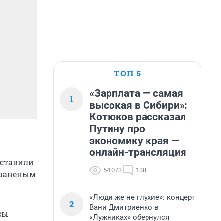
ТОП 5
«Зарплата — самая
1
высокая в Сибири»:
Котюков рассказал
Путину про
экономику края —
онлайн-трансляция
оставили
54 073
138
 раненым
«Люди же не глухие»: концерт
2
Вани Дмитриенко в
сы
«Лужниках» обернулся