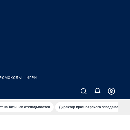
РОМОКОДЫ
ИГРЫ
т на Татышев откладывается
Директор красноярского завода под сан