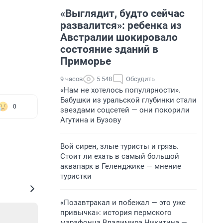
«Выглядит, будто сейчас
развалится»: ребенка из
Австралии шокировало
состояние зданий в
Приморье
9 часов
5 548
Обсудить
«Нам не хотелось популярности».
Бабушки из уральской глубинки стали
0
звездами соцсетей — они покорили
Агутина и Бузову
Вой сирен, злые туристы и грязь.
Стоит ли ехать в самый большой
аквапарк в Геленджике — мнение
туристки
«Позавтракал и побежал — это уже
привычка»: история пермского
марафонца Владимира Никитина —