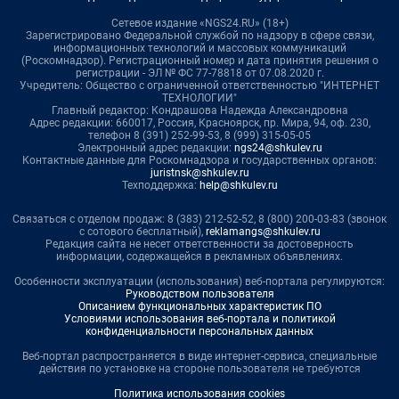
Сетевое издание «NGS24.RU» (18+)
Зарегистрировано Федеральной службой по надзору в сфере связи,
информационных технологий и массовых коммуникаций
(Роскомнадзор). Регистрационный номер и дата принятия решения о
регистрации - ЭЛ № ФС 77-78818 от 07.08.2020 г.
Учредитель: Общество с ограниченной ответственностью "ИНТЕРНЕТ
ТЕХНОЛОГИИ"
Главный редактор: Кондрашова Надежда Александровна
Адрес редакции: 660017, Россия, Красноярск, пр. Мира, 94, оф. 230,
телефон 8 (391) 252-99-53, 8 (999) 315-05-05
Электронный адрес редакции:
ngs24@shkulev.ru
Контактные данные для Роскомнадзора и государственных органов:
juristnsk@shkulev.ru
Техподдержка:
help@shkulev.ru
Связаться с отделом продаж: 8 (383) 212-52-52, 8 (800) 200-03-83 (звонок
с сотового бесплатный),
reklamangs@shkulev.ru
Редакция сайта не несет ответственности за достоверность
информации, содержащейся в рекламных объявлениях.
Особенности эксплуатации (использования) веб-портала регулируются:
Руководством пользователя
Описанием функциональных характеристик ПО
Условиями использования веб-портала и политикой
конфиденциальности персональных данных
Веб-портал распространяется в виде интернет-сервиса, специальные
действия по установке на стороне пользователя не требуются
Политика использования cookies