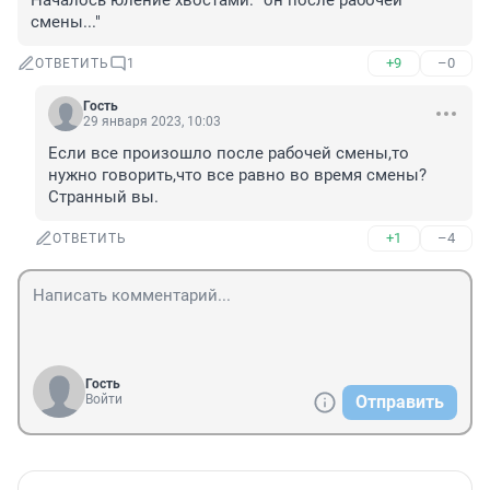
Началось юление хвостами: "он после рабочей 
смены..."
+9
–0
ОТВЕТИТЬ
1
Гость
29 января 2023, 10:03
Если все произошло после рабочей смены,то 
нужно говорить,что все равно во время смены? 
Странный вы.
+1
–4
ОТВЕТИТЬ
Гость
Войти
Отправить