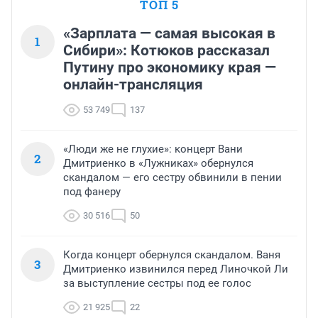
ТОП 5
«Зарплата — самая высокая в
1
Сибири»: Котюков рассказал
Путину про экономику края —
онлайн-трансляция
53 749
137
«Люди же не глухие»: концерт Вани
2
Дмитриенко в «Лужниках» обернулся
скандалом — его сестру обвинили в пении
под фанеру
30 516
50
Когда концерт обернулся скандалом. Ваня
3
Дмитриенко извинился перед Линочкой Ли
за выступление сестры под ее голос
21 925
22