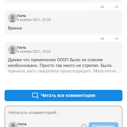
+0
–0
Гость
8 ноября 2021, 20:20
Вранье
+0
–0
Гость
8 ноября 2021, 18:04
Думаю что применение ОООП было не совсем 
необосновано. Просто так никто не стрелял. Была 
причина, емть свидетели происходящего. Малолетки 
последнее время обнаглели и озверели из за 
+2
–0
безнаказанности. На малолетку встречку пусть 
катает, за нанесение тяжких телесных с участием 
группы лиц. И применение оооп как самооборона. И 
Читать все комментарии
всё. Пусть едут на малолетку как опг, с футболистом 
во главе. Как ни как если ни в команде, так в своём 
опг он "капитан"))))
Гость
Отправить