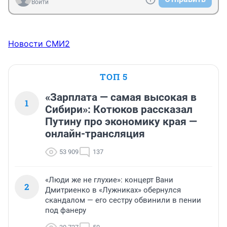
Войти
Новости СМИ2
ТОП 5
«Зарплата — самая высокая в
1
Сибири»: Котюков рассказал
Путину про экономику края —
онлайн-трансляция
53 909
137
«Люди же не глухие»: концерт Вани
2
Дмитриенко в «Лужниках» обернулся
скандалом — его сестру обвинили в пении
под фанеру