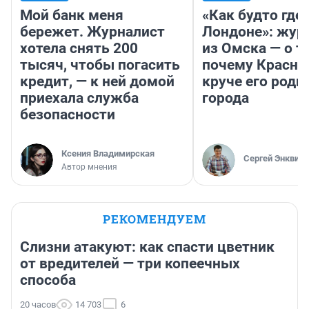
Мой банк меня
«Как будто где-
бережет. Журналист
Лондоне»: жур
хотела снять 200
из Омска — о т
тысяч, чтобы погасить
почему Красно
кредит, — к ней домой
круче его родн
приехала служба
города
безопасности
Ксения Владимирская
Сергей Энквист
Автор мнения
РЕКОМЕНДУЕМ
Слизни атакуют: как спасти цветник
от вредителей — три копеечных
способа
20 часов
14 703
6