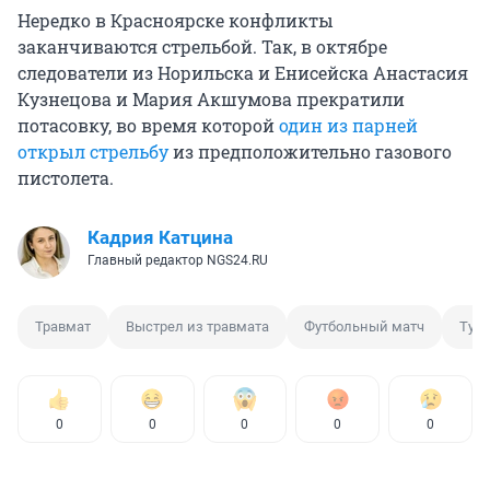
Нередко в Красноярске конфликты
заканчиваются стрельбой. Так, в октябре
следователи из Норильска и Енисейска Анастасия
Кузнецова и Мария Акшумова прекратили
потасовку, во время которой
один из парней
открыл стрельбу
из предположительно газового
пистолета.
Кадрия Катцина
Главный редактор NGS24.RU
Травмат
Выстрел из травмата
Футбольный матч
Тур
0
0
0
0
0