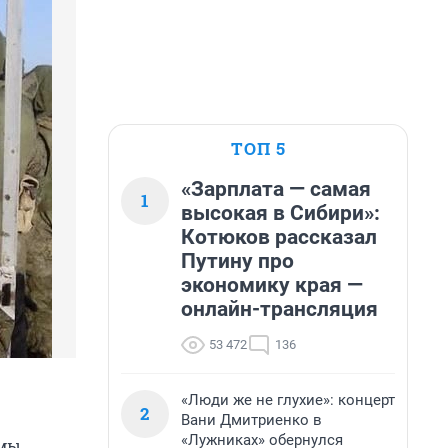
ТОП 5
«Зарплата — самая
1
высокая в Сибири»:
Котюков рассказал
Путину про
экономику края —
онлайн-трансляция
53 472
136
«Люди же не глухие»: концерт
2
Вани Дмитриенко в
«Лужниках» обернулся
 мы