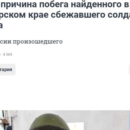
причина побега найденного в
рском крае сбежавшего солд
а
рсии произошедшего
8 069
тария