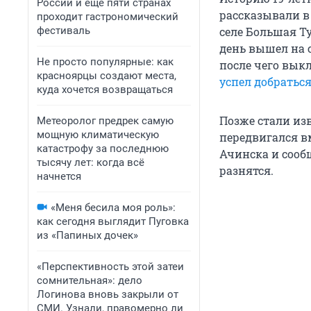
России и еще пяти странах
рассказывали в 
проходит гастрономический
фестиваль
селе Большая Ту
день вышел на с
Не просто популярные: как
после чего выкл
красноярцы создают места,
успел добраться
куда хочется возвращаться
Позже стали изв
Метеоролог предрек самую
мощную климатическую
передвигался в
катастрофу за последнюю
Ачинска и сооб
тысячу лет: когда всё
разнятся.
начнется
«Меня бесила моя роль»:
как сегодня выглядит Пуговка
из «Папиных дочек»
«Перспективность этой затеи
сомнительная»: дело
Логинова вновь закрыли от
СМИ. Узнали, правомерно ли