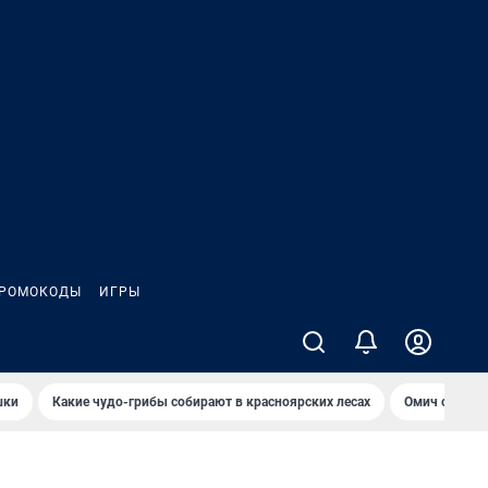
РОМОКОДЫ
ИГРЫ
шки
Какие чудо-грибы собирают в красноярских лесах
Омич сравни