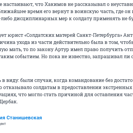
е настаивают, что Хакимов не рассказывал о неустав
ближайшее время его вернут в воинскую часть, где он
х-либо дисциплинарных мер к солдату применять не бу
ет юрист «Солдатских матерей Санкт-Петербурга» Ан
ичина ухода из части действительно была в том, чтоб
ую мать, то по закону Артур имел право получить отп
 таким событием. Но пока не известно, запрашивал ли 
 в виду: были случаи, когда командование без доста
о отказывало солдатам в предоставлении экстренных
уациях, что могло стать причиной для оставления час
Щербак.
ия Станишевская
ент