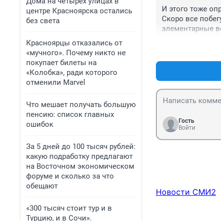
Дома на четырех улицах в
И этого тоже оп
центре Красноярска остались
Скоро все побег
без света
элементарные ве
что тобой двига
Красноярцы отказались от
манипуляция и н
«мучного». Почему никто не
счету не важно!!
покупает билеты на
сопереживающие 
«Колобка», ради которого
будут вас убива
отменили Marvel
тюрьма, убежал- 
сопли и воспиты
Что мешает получать большую
пенсию: список главных
Гость
ошибок
Войти
За 5 дней до 100 тысяч рублей:
какую подработку предлагают
на Восточном экономическом
форуме и сколько за что
обещают
Новости СМИ2
«300 тысяч стоит тур и в
Турцию, и в Сочи».