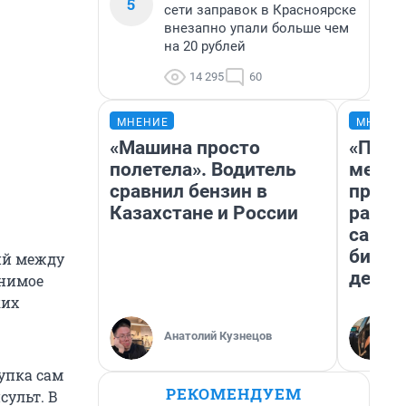
5
сети заправок в Красноярске
внезапно упали больше чем
на 20 рублей
14 295
60
МНЕНИЕ
МНЕНИ
«Машина просто
«Поку
полетела». Водитель
мешке
сравнил бензин в
предп
Казахстане и России
расска
самом
бизне
ий между
дешев
мнимое
ких
Анатолий Кузнецов
упка сам
РЕКОМЕНДУЕМ
сульт. В