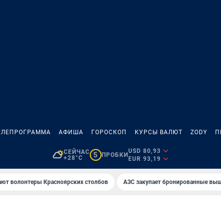
ЕЛЕПРОГРАММА
АФИША
ГОРОСКОП
КУРСЫ ВАЛЮТ
ZODY
П
USD 80,93
СЕЙЧАС
5
ПРОБКИ
+28°C
EUR 93,19
ают волонтеры Красноярских столбов
AЗС закупает бронированные вы