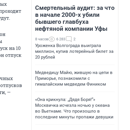
ных
Смертельный аудит: за что
 проходит
в начале 2000-х убили
дут.
бывшего главбуха
нефтяной компании Уфы
тон
8 часов
6 283
2
ы
Уроженка Волгограда выиграла
уск на 10
миллион, купив лотерейный билет за
он отпуск
20 рублей
Медведицу Майю, жившую на цепи в
точных
Приморье, познакомили с
гималайским медведем Фиником
 отпусков
ти, —
«Она крикнула: „Дядя Боря!“»
Москвичка исчезла ночью у океана
во Вьетнаме. Что произошло в
последние минуты пропажи девушки