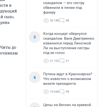
скандалом — его сестру
асти в
обвинили в пении под
следующий
фанеру
ый сын»,
30 188
48
арень
Когда концерт обернулся
3
скандалом. Ваня Дмитриенко
извинился перед Линочкой
 Читы до
Ли за выступление сестры
сточникам
под ее голос
21 102
21
Путина ждут в Красноярске?
4
Что известно о возможном
визите президента
19 648
99
Цены на бензин на краевой