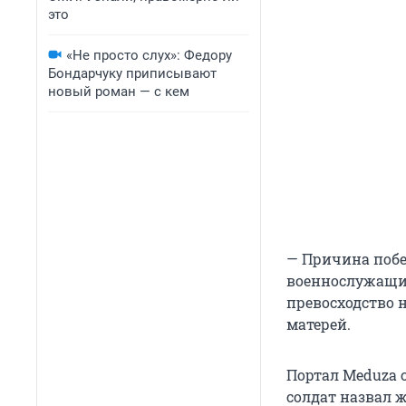
это
«Не просто слух»: Федору
Бондарчуку приписывают
новый роман — с кем
— Причина побе
военнослужащим
превосходство 
матерей.
Портал Meduza 
солдат назвал ж