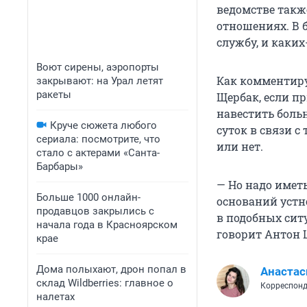
ведомстве такж
отношениях. В 
службу, и каки
Воют сирены, аэропорты
Как комментиру
закрывают: на Урал летят
ракеты
Щербак, если пр
навестить больн
Круче сюжета любого
суток в связи с
сериала: посмотрите, что
или нет.
стало с актерами «Санта-
Барбары»
— Но надо иметь
Больше 1000 онлайн-
оснований устн
продавцов закрылись с
в подобных сит
начала года в Красноярском
говорит Антон 
крае
Дома полыхают, дрон попал в
Анастас
склад Wildberries: главное о
Корреспонд
налетах