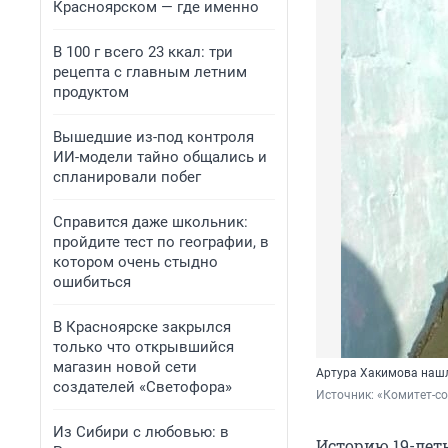
Красноярском — где именно
В 100 г всего 23 ккал: три
рецепта с главным летним
продуктом
Вышедшие из-под контроля
ИИ-модели тайно общались и
спланировали побег
Справится даже школьник:
пройдите тест по географии, в
котором очень стыдно
ошибиться
В Красноярске закрылся
только что открывшийся
магазин новой сети
Артура Хакимова нашл
создателей «Светофора»
Источник: 
«Комитет-со
Из Сибири с любовью: в
Историю 19-лет