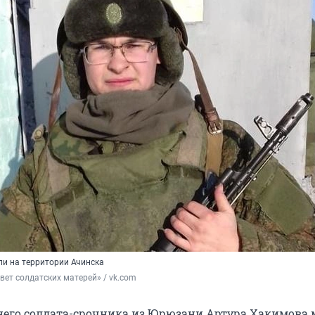
и на территории Ачинска
вет солдатских матерей» / vk.com
него солдата-срочника из Юрюзани Артура Хакимова