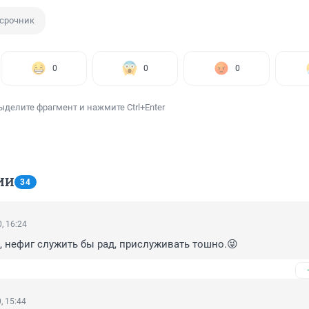
-срочник
0
0
0
ыделите фрагмент и нажмите Ctrl+Enter
ИИ
34
, 16:24
, нефиг служить бы рад, прислуживать тошно.😜
, 15:44