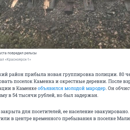
густа повредил рельсы
нал «Красноярск-1»
кий район прибыла новая группировка полиции. 80 ч
овать поселок Каменка и окрестные деревни. После вз
ации в Каменке
объявился молодой мародер
. Он обчи
му в 54 тысячи рублей, но был задержан.
 закрыта для посетителей, ее население эвакуировано
тили в центре временного пребывания в поселке Мали