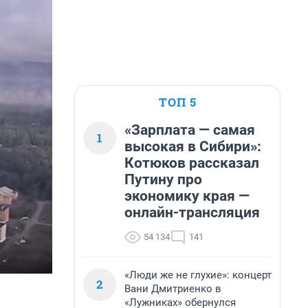
ТОП 5
«Зарплата — самая
1
высокая в Сибири»:
Котюков рассказал
Путину про
экономику края —
онлайн-трансляция
54 134
141
«Люди же не глухие»: концерт
2
Вани Дмитриенко в
«Лужниках» обернулся