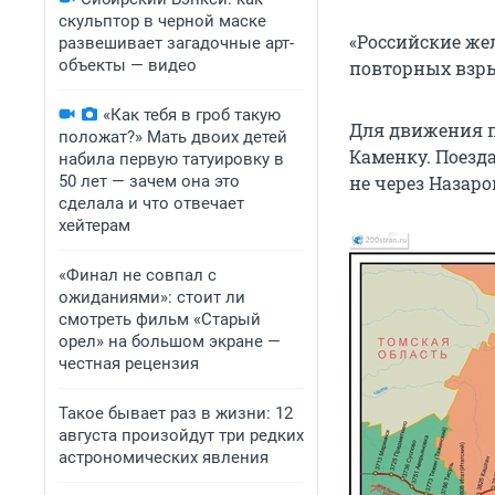
скульптор в черной маске
«Российские же
развешивает загадочные арт-
объекты — видео
повторных взры
«Как тебя в гроб такую
Для движения п
положат?» Мать двоих детей
Каменку. Поезд
набила первую татуировку в
50 лет — зачем она это
не через Назаро
сделала и что отвечает
хейтерам
«Финал не совпал с
ожиданиями»: стоит ли
смотреть фильм «Старый
орел» на большом экране —
честная рецензия
Такое бывает раз в жизни: 12
августа произойдут три редких
астрономических явления