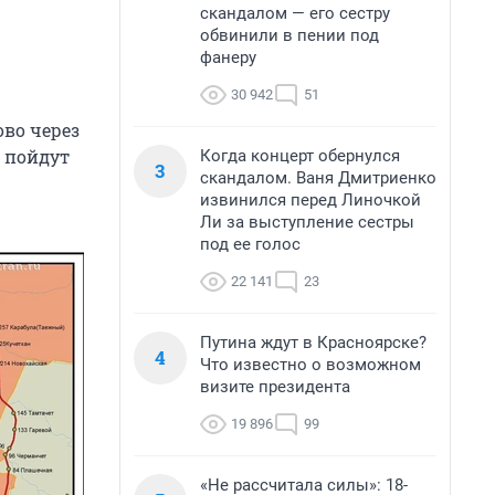
скандалом — его сестру
обвинили в пении под
фанеру
30 942
51
ово через
 пойдут
Когда концерт обернулся
3
скандалом. Ваня Дмитриенко
извинился перед Линочкой
Ли за выступление сестры
под ее голос
22 141
23
Путина ждут в Красноярске?
4
Что известно о возможном
визите президента
19 896
99
«Не рассчитала силы»: 18-