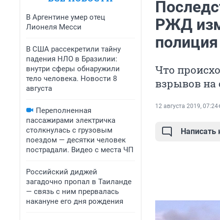
Последс
В Аргентине умер отец
РЖД изм
Лионеля Месси
полиция
В США рассекретили тайну
падения НЛО в Бразилии:
Что происх
внутри сферы обнаружили
тело человека. Новости 8
взрывов на 
августа
12 августа 2019, 07:24
Переполненная
пассажирами электричка
столкнулась с грузовым
Написать
поездом — десятки человек
пострадали. Видео с места ЧП
Российский диджей
загадочно пропал в Таиланде
— связь с ним прервалась
накануне его дня рождения