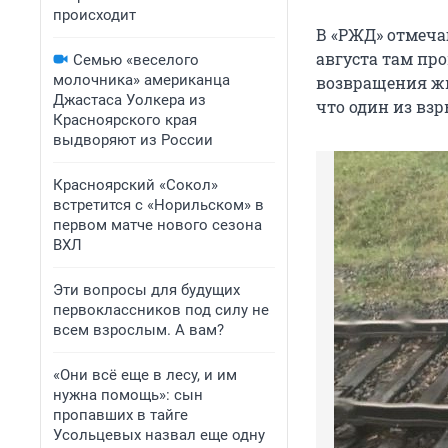
происходит
В «РЖД» отмеча
августа там про
Семью «веселого
молочника» американца
возвращения жи
Джастаса Уолкера из
что один из вз
Красноярского края
выдворяют из России
Красноярский «Сокол»
встретится с «Норильском» в
первом матче нового сезона
ВХЛ
Эти вопросы для будущих
первоклассников под силу не
всем взрослым. А вам?
«Они всё еще в лесу, и им
нужна помощь»: сын
пропавших в тайге
Усольцевых назвал еще одну