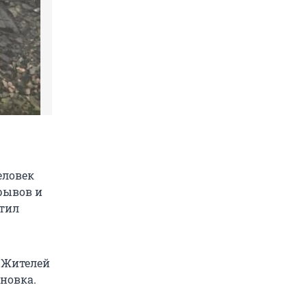
еловек
рывов и
стил
. Жителей
новка.