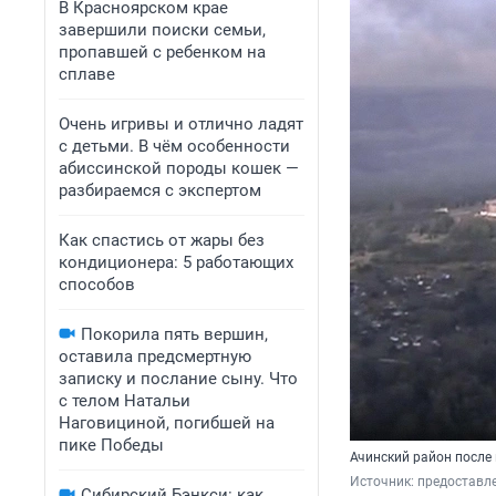
В Красноярском крае
завершили поиски семьи,
пропавшей с ребенком на
сплаве
Очень игривы и отлично ладят
с детьми. В чём особенности
абиссинской породы кошек —
разбираемся с экспертом
Как спастись от жары без
кондиционера: 5 работающих
способов
Покорила пять вершин,
оставила предсмертную
записку и послание сыну. Что
с телом Натальи
Наговициной, погибшей на
пике Победы
Ачинский район после
Источник: 
предоставл
Сибирский Бэнкси: как