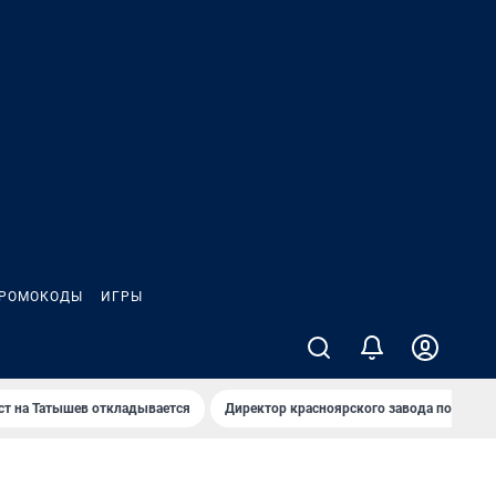
РОМОКОДЫ
ИГРЫ
т на Татышев откладывается
Директор красноярского завода под сан