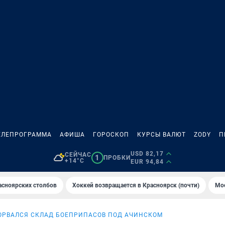
ЕЛЕПРОГРАММА
АФИША
ГОРОСКОП
КУРСЫ ВАЛЮТ
ZODY
П
USD 82,17
СЕЙЧАС
1
ПРОБКИ
+14°C
EUR 94,84
асноярских столбов
Хоккей возвращается в Красноярск (почти)
Мос
ОРВАЛСЯ СКЛАД БОЕПРИПАСОВ ПОД АЧИНСКОМ