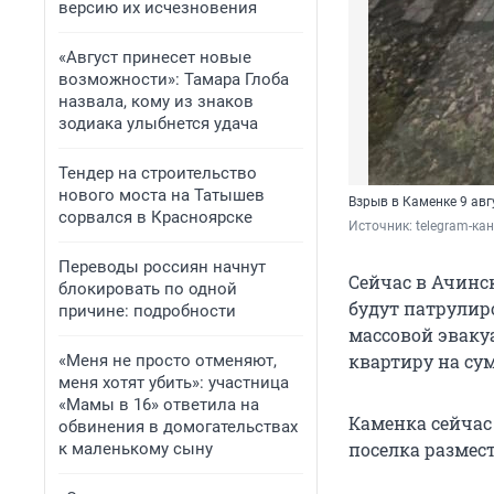
версию их исчезновения
«Август принесет новые
возможности»: Тамара Глоба
назвала, кому из знаков
зодиака улыбнется удача
Тендер на строительство
нового моста на Татышев
Взрыв в Каменке 9 ав
сорвался в Красноярске
Источник: 
telegram-ка
Переводы россиян начнут
Сейчас в Ачинс
блокировать по одной
будут патрулир
причине: подробности
массовой эваку
квартиру на сум
«Меня не просто отменяют,
меня хотят убить»: участница
«Мамы в 16» ответила на
Каменка сейчас
обвинения в домогательствах
поселка размес
к маленькому сыну