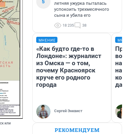
5
летняя ужурка пыталась
успокоить трехмесячного
сына и убила его
18 235
38
МНЕНИЕ
МНЕНИ
«Как будто где-то в
Прода
Лондоне»: журналист
возьм
из Омска — о том,
нам г
почему Красноярск
налог
круче его родного
косне
города
даже 
Сергей Энквист
ск или
РЕКОМЕНДУЕМ