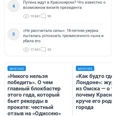
Путина ждут в Красноярске? Что известно о
4
возможном визите президента
19 841
99
«Не рассчитала силы»: 18-летняя ужурка
5
пыталась успокоить трехмесячного сына и
убила его
17 691
35
МНЕНИЕ
МНЕНИЕ
«Никого нельзя
«Как будто где-
победить». О чем
Лондоне»: жур
главный блокбастер
из Омска — о т
этого года, который
почему Красно
бьет рекорды в
круче его родн
прокате: честный
города
отзыв на «Одиссею»