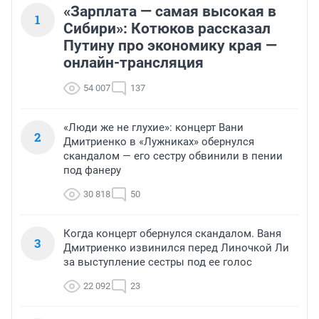
«Зарплата — самая высокая в
1
Сибири»: Котюков рассказал
Путину про экономику края —
онлайн-трансляция
54 007
137
«Люди же не глухие»: концерт Вани
2
Дмитриенко в «Лужниках» обернулся
скандалом — его сестру обвинили в пении
под фанеру
30 818
50
Когда концерт обернулся скандалом. Ваня
3
Дмитриенко извинился перед Линочкой Ли
за выступление сестры под ее голос
22 092
23