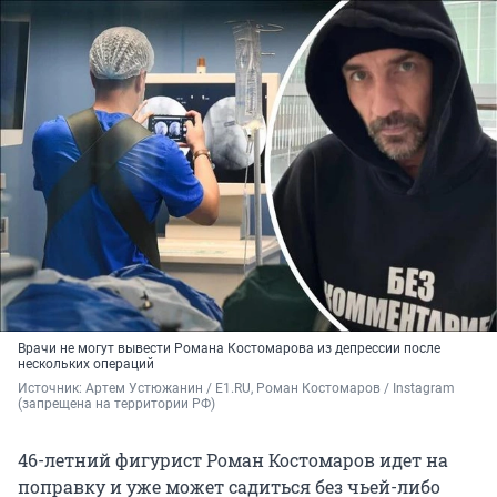
Врачи не могут вывести Романа Костомарова из депрессии после
нескольких операций
Источник: 
Артем Устюжанин / E1.RU, Роман Костомаров / Instagram 
(запрещена на территории РФ)
46-летний фигурист Роман Костомаров идет на
поправку и уже может садиться без чьей-либо