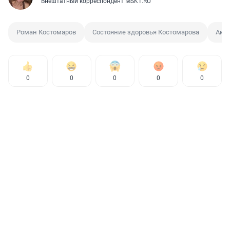
Внештатный корреспондент MSK1.RU
Роман Костомаров
Состояние здоровья Костомарова
Амп
0
0
0
0
0