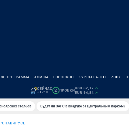
ЕЛЕПРОГРАММА
АФИША
ГОРОСКОП
КУРСЫ ВАЛЮТ
ZODY
П
USD 82,17
СЕЙЧАС
2
ПРОБКИ
+17°C
EUR 94,84
сноярских столбов
Будет ли ЗАГС в виадуке за Центральным парком?
ОРОНАВИРУСЕ