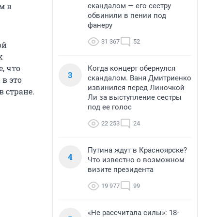
м в
скандалом — его сестру
обвинили в пении под
фанеру
31 367
52
ой
х
, что
Когда концерт обернулся
3
скандалом. Ваня Дмитриенко
в это
извинился перед Линочкой
в стране.
Ли за выступление сестры
под ее голос
22 253
24
Путина ждут в Красноярске?
4
Что известно о возможном
визите президента
19 977
99
«Не рассчитала силы»: 18-