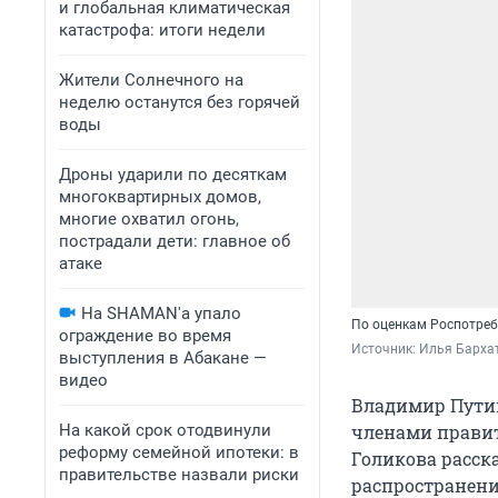
и глобальная климатическая
катастрофа: итоги недели
Жители Солнечного на
неделю останутся без горячей
воды
Дроны ударили по десяткам
многоквартирных домов,
многие охватил огонь,
пострадали дети: главное об
атаке
На SHAMAN'а упало
По оценкам Роспотреб
ограждение во время
Источник: 
Илья Бархат
выступления в Абакане —
видео
Владимир Путин
На какой срок отодвинули
членами правит
реформу семейной ипотеки: в
Голикова расска
правительстве назвали риски
распространени