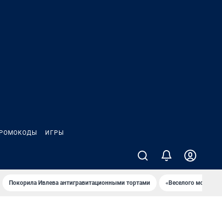
РОМОКОДЫ
ИГРЫ
Покорила Ивлева антигравитационными тортами
«Веселого молочни