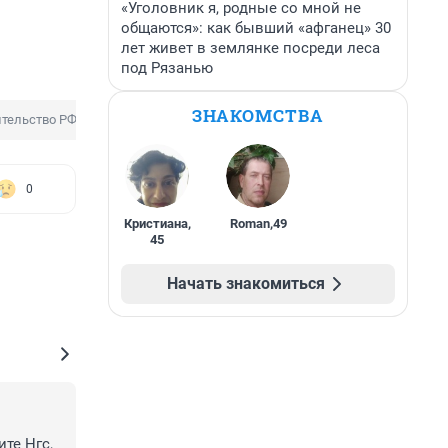
«Уголовник я, родные со мной не
общаются»: как бывший «афганец» 30
лет живет в землянке посреди леса
под Рязанью
ЗНАКОМСТВА
тельство РФ
0
Кристиана
,
Roman
,
49
45
Начать знакомиться
е Нгс, 