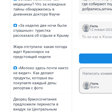
где собирают по
медицины? Что за ковидные
добрались,алчны
тайны обнаружились в
дневниках доктора Фаучи
«За неделю две ночи были
Гость
12 января 2022
страшные»: туристка
рассказала об отдыхе в Крыму
То ее как в Каз
Жара отступила: какая погода
ждет Красноярск на
предстоящей неделе
«Молоко здесь почти никто
не видит». Как делают
продукты, которые вы
покупаете каждый день:
Гость
Войти
репортаж с фото
Дворец бракосочетания
предложили перенести в
виадук за Центральным