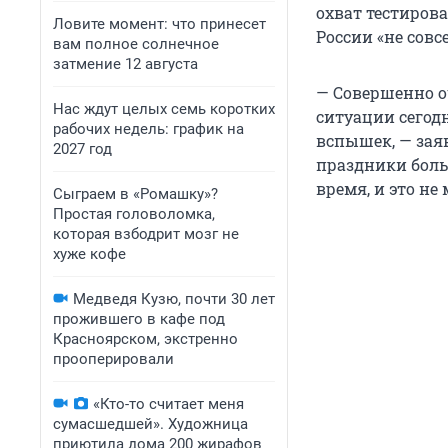
охват тестиров
Ловите момент: что принесет
России «не сов
вам полное солнечное
затмение 12 августа
— Совершенно о
Нас ждут целых семь коротких
ситуации сегод
рабочих недель: график на
вспышек, — заяв
2027 год
праздники боль
время, и это не
Сыграем в «Ромашку»?
Простая головоломка,
которая взбодрит мозг не
хуже кофе
Медведя Кузю, почти 30 лет
прожившего в кафе под
Красноярском, экстренно
прооперировали
«Кто-то считает меня
сумасшедшей». Художница
приютила дома 200 жирафов