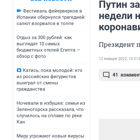
Путин за
Фестиваль фейерверков в
недели 
Испании обернулся трагедией:
салют взорвался в толпе
коронав
Отдых за 300 рублей: как
Президент 
выглядят 10 самых
бюджетных отелей Египта —
обзор с фото
12 января 2022, 15:51
Катись, пока молодой: кто
41
коммен
из российских фигуристов
выиграл от смены
гражданства
Ночевали в избушке: семья из
Зеленогорска рассказала, что
случилось на сплаве по реке
Кан
Миру угрожают новые вирусы