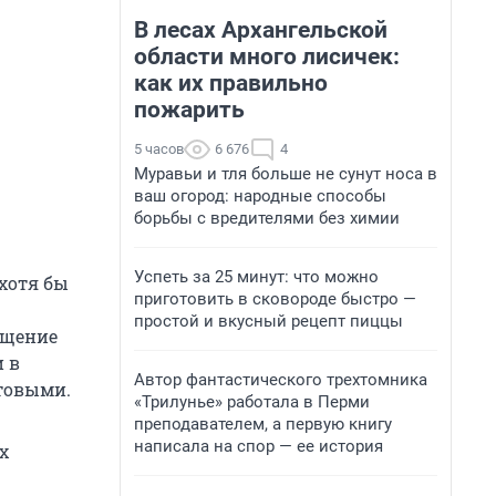
В лесах Архангельской
области много лисичек:
как их правильно
пожарить
5 часов
6 676
4
Муравьи и тля больше не сунут носа в
ваш огород: народные способы
борьбы с вредителями без химии
Успеть за 25 минут: что можно
 хотя бы
приготовить в сковороде быстро —
простой и вкусный рецепт пиццы
бщение
и в
Автор фантастического трехтомника
отовыми.
«Трилунье» работала в Перми
преподавателем, а первую книгу
написала на спор — ее история
х