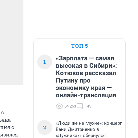
ТОП 5
«Зарплата — самая
1
высокая в Сибири»:
Котюков рассказал
Путину про
экономику края —
онлайн-трансляция
54 263
145
 с
ьяна
«Люди же не глухие»: концерт
2
ация с
Вани Дмитриенко в
низился
«Лужниках» обернулся