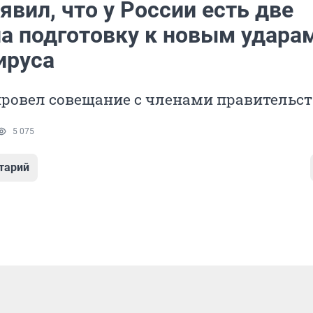
явил, что у России есть две
на подготовку к новым удара
ируса
провел совещание с членами правительст
5 075
тарий