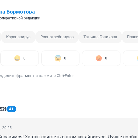
на Бормотова
оперативной редакции
Коронавирус
Роспотребнадзор
Татьяна Голикова
Прави
0
0
0
ыделите фрагмент и нажмите Ctrl+Enter
ИИ
41
, 20:25
Справимся! Хватит свистеть о этом китайвирусе! Лучше сообщит