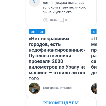
5
летняя ужурка пыталась
успокоить трехмесячного
сына и убила его
18 459
38
МНЕНИЕ
МНЕНИ
«Нет некрасивых
«Поку
городов, есть
мешке
недофинансированные».
предп
Путешественники
расска
проехали 2000
самом
километров по Уралу на
бизне
машине — стоило ли оно
дешев
того
Екатерина Литкевич
РЕКОМЕНДУЕМ