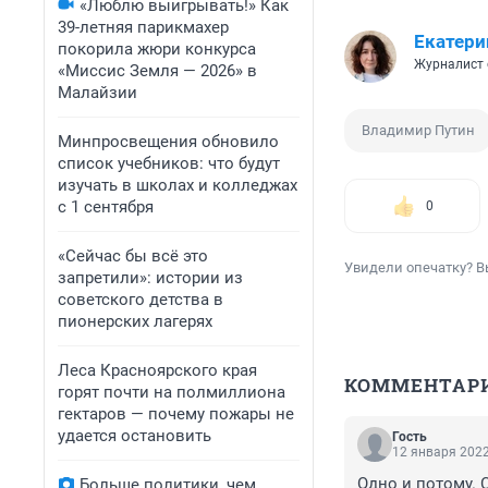
«Люблю выигрывать!» Как
39-летняя парикмахер
Екатери
покорила жюри конкурса
Журналист 
«Миссис Земля — 2026» в
Малайзии
Владимир Путин
Минпросвещения обновило
список учебников: что будут
изучать в школах и колледжах
с 1 сентября
0
«Сейчас бы всё это
Увидели опечатку? В
запретили»: истории из
советского детства в
пионерских лагерях
Леса Красноярского края
КОММЕНТАР
горят почти на полмиллиона
гектаров — почему пожары не
удается остановить
Гость
12 января 2022
Одно и потому. 
Больше политики, чем