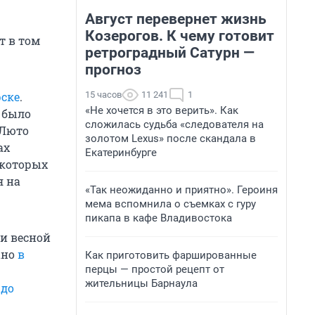
Август перевернет жизнь
Козерогов. К чему готовит
т в том
ретроградный Сатурн —
прогноз
15 часов
11 241
1
ске
.
«Не хочется в это верить». Как
к было
сложилась судьба «следователя на
 Люто
золотом Lexus» после скандала в
ах
Екатеринбурге
екоторых
я на
«Так неожиданно и приятно». Героиня
мема вспомнила о съемках с гуру
пикапа в кафе Владивостока
и весной
ано
в
Как приготовить фаршированные
перцы — простой рецепт от
жительницы Барнаула
 до