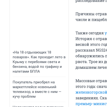
расследование 
Причины отравл
числе и пищебл
Также сегодня
у
История с отрав
весной этого г
рассказал NGS24
«На 18 отдыхающих 18
обнаружились п
поваров». Как проходит лето в
рвота. Трое из 
Крыму с перебоями света и
бензина, водой по графику и
домашнем лече
налетами БПЛА
Массовые отрав
Покупатель приобрел на
этого года: сна
маркетплейсе новенький
телевизор, а вместе с ним —
железногорско
кучу проблем
заведениях. Ск
премьер-минис