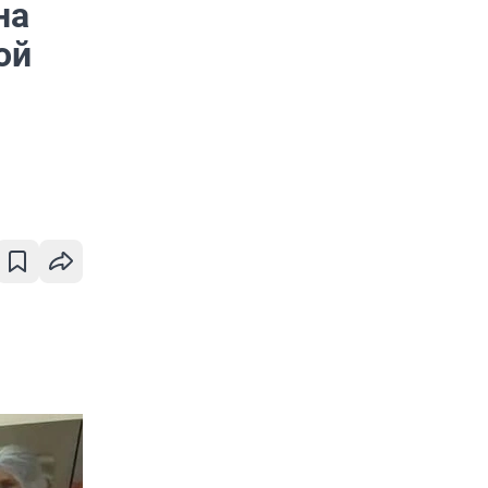
на
ой