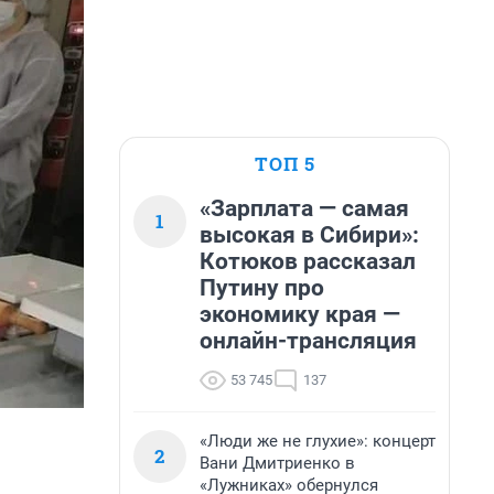
ТОП 5
«Зарплата — самая
1
высокая в Сибири»:
Котюков рассказал
Путину про
экономику края —
онлайн-трансляция
53 745
137
«Люди же не глухие»: концерт
2
Вани Дмитриенко в
«Лужниках» обернулся