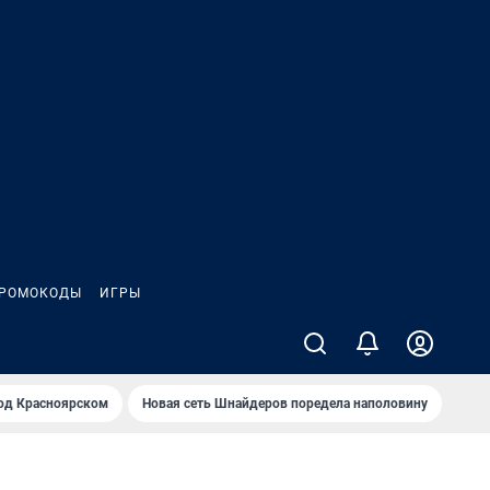
РОМОКОДЫ
ИГРЫ
од Крaсноярском
Новая сеть Шнайдеров поредела наполовину
На Л