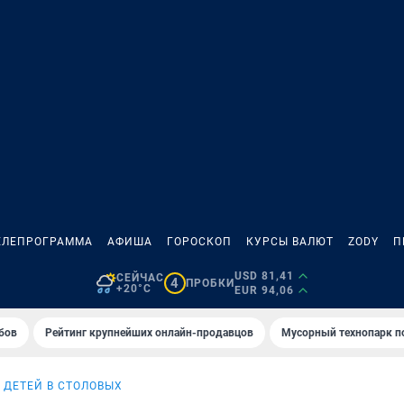
ЕЛЕПРОГРАММА
АФИША
ГОРОСКОП
КУРСЫ ВАЛЮТ
ZODY
П
USD 81,41
СЕЙЧАС
4
ПРОБКИ
+20°C
EUR 94,06
бов
Рейтинг крупнейших онлайн-продавцов
Мусорный технопарк п
 ДЕТЕЙ В СТОЛОВЫХ