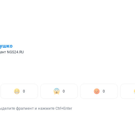
лушко
ент NGS24.RU
0
0
0
ыделите фрагмент и нажмите Ctrl+Enter