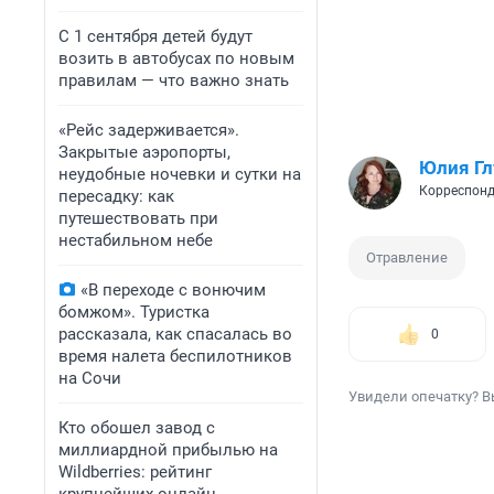
С 1 сентября детей будут
возить в автобусах по новым
правилам — что важно знать
«Рейс задерживается».
Закрытые аэропорты,
Юлия Г
неудобные ночевки и сутки на
Корреспонд
пересадку: как
путешествовать при
нестабильном небе
Отравление
«В переходе с вонючим
бомжом». Туристка
рассказала, как спасалась во
0
время налета беспилотников
на Сочи
Увидели опечатку? В
Кто обошел завод с
миллиардной прибылью на
Wildberries: рейтинг