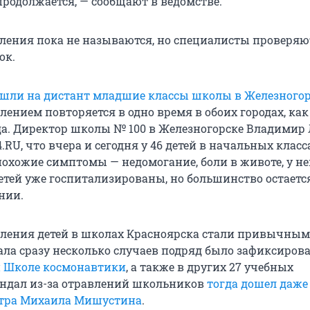
продолжается, — сообщают в ведомстве.
ения пока не называются, но специалисты проверяю
ок.
шли на дистант младшие классы школы в Железногор
лением повторяется в одно время в обоих городах, ка
ода. Директор школы № 100 в Железногорске Владимир
.RU, что вчера и сегодня у 46 детей в начальных класс
охожие симптомы — недомогание, боли в животе, у н
детей уже госпитализированы, но большинство остаетс
нии.
ления детей в школах Красноярска стали привычным
чала сразу несколько случаев подряд было зафиксиров
й Школе космонавтики
, а также в других 27 учебных
андал из-за отравлений школьников
тогда дошел даже
тра Михаила Мишустина
.