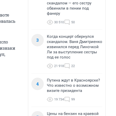
скандалом — его сестру
обвинили в пении под
фанеру
воте
овалась
30 510
50
Когда концерт обернулся
3
исло
скандалом. Ваня Дмитриенко
извинился перед Линочкой
ризнаки
Ли за выступление сестры
ул,
под ее голос
21 918
22
Путина ждут в Красноярске?
4
Что известно о возможном
визите президента
19 734
99
Цены на бензин на краевой