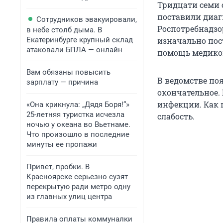
Тридцати семи
поставили диаг
Сотрудников эвакуировали,
Роспотребнадзо
в небе столб дыма. В
Екатеринбурге крупный склад
изначально пост
атаковали БПЛА — онлайн
помощь медиков
Вам обязаны повысить
В ведомстве по
зарплату — причина
окончательное.
инфекции. Как п
«Она крикнула: „Дядя Боря!“»
25-летняя туристка исчезла
слабость.
ночью у океана во Вьетнаме.
Что произошло в последние
минуты ее пропажи
Привет, пробки. В
Красноярске серьезно сузят
перекрытую ради метро одну
из главных улиц центра
Правила оплаты коммуналки