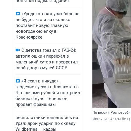
попытки поджога здания
«Уродского конуса» больше
не будет: кто и за сколько
поставит новую главную
новогоднюю елку в
Красноярске
С детства грезил о ГАЗ-24:
автоплюшкин переехал в
маленький хутор и превратил
свой двор в музей СССР
«Я ехал в никуда»:
геодезист уехал в Казахстан с
4 тысячами рублей и построил
бизнес с нуля. Теперь он
продает франшизы
По версии Роспотребна
Беспилотники нацелились на
Источник: 
Артем Ленц 
Урал: дрон ударил по складу
Wildberries — кадры