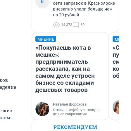
5
сети заправок в Красноярске
внезапно упали больше чем
на 20 рублей
14 373
60
МНЕНИЕ
МНЕНИ
«Покупаешь кота в
«Спут
мешке»:
пургу»
предприниматель
смерт
рассказала, как на
котор
самом деле устроен
обнар
иков
бизнес со складами
ведение
дешевых товаров
Наталья Шорохова
еских
Открыла кофейную точку на
деньги соцразвития
алом
РЕКОМЕНДУЕМ