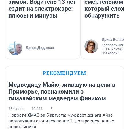
зимой. Водитель 13 лет
смертельном д
ездит на электрокаре:
который слож
плюсы и минусы
обнаружить
Ирина Волкова
Главврач клини
Денис Дедюхин
«Реабилитация 
Волковой»
РЕКОМЕНДУЕМ
Медведицу Майю, жившую на цепи в
Приморье, познакомили с
гималайским медведем Фиником
15 часов
10 284
5
Новости ХМАО за 5 августа: муж дает деньги Айзе,
вартовчанин оголился возле ТЦ, откроются новые
поликлиники