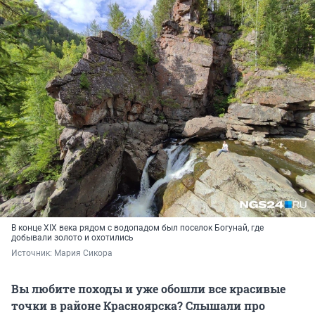
В конце XIX века рядом с водопадом был поселок Богунай, где
добывали золото и охотились
Источник: 
Мария Сикора
Вы любите походы и уже обошли все красивые
точки в районе Красноярска? Слышали про