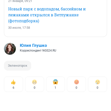
21 января, 09:21
Новый парк с водопадом, бассейном и
лежаками открылся в Ветлужанке
(фотоподборка)
30 июля, 17:58
Юлия Глушко
Корреспондент NGS24.RU
Зеленогорск
6
0
1
0
0