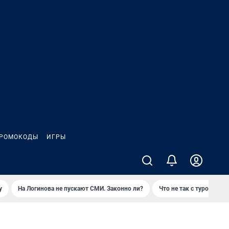
РОМОКОДЫ
ИГРЫ
у
На Логинова не пускают СМИ. Законно ли?
Что не так с туром на 