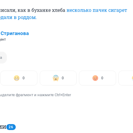
исали, как в буханке хлеба
несколько пачек сигарет
едали в роддом.
 Стриганова
ент
та
0
0
0
ыделите фрагмент и нажмите Ctrl+Enter
ИИ
26