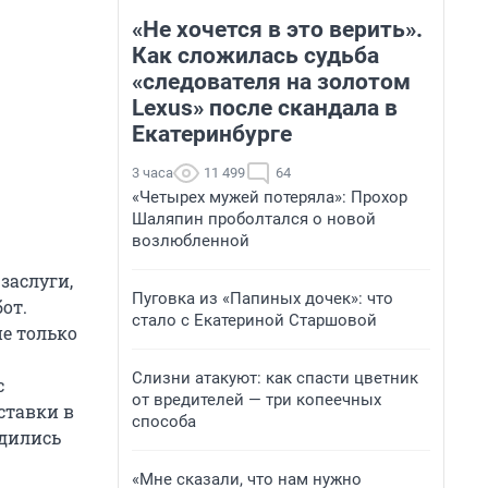
«Не хочется в это верить».
Как сложилась судьба
«следователя на золотом
Lexus» после скандала в
Екатеринбурге
3 часа
11 499
64
«Четырех мужей потеряла»: Прохор
Шаляпин проболтался о новой
возлюбленной
заслуги,
Пуговка из «Папиных дочек»: что
от.
стало с Екатериной Старшовой
е только
Слизни атакуют: как спасти цветник
с
от вредителей — три копеечных
ставки в
способа
удились
«Мне сказали, что нам нужно