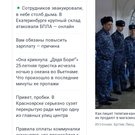
Сотрудников эвакуировали,
в небе столб дыма. В
Екатеринбурге крупный склад
атаковали БПЛА — онлайн
Вам обязаны повысить
зарплату — причина
«Она крикнула: „Дядя Боря!“»
25-летняя туристка исчезла
ночью у океана во Вьетнаме.
Что произошло в последние
минуты ее пропажи
Привет, пробки. В
Красноярске серьезно сузят
перекрытую ради метро одну
Как пишет телегам-ка
из главных улиц центра
их продают в магазин
Источник: 
Артем Ленц 
Правила оплаты коммуналки