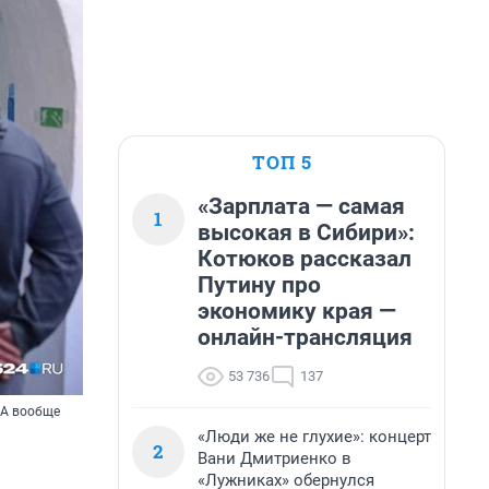
ТОП 5
«Зарплата — самая
1
высокая в Сибири»:
Котюков рассказал
Путину про
экономику края —
онлайн-трансляция
53 736
137
 А вообще
«Люди же не глухие»: концерт
2
Вани Дмитриенко в
«Лужниках» обернулся