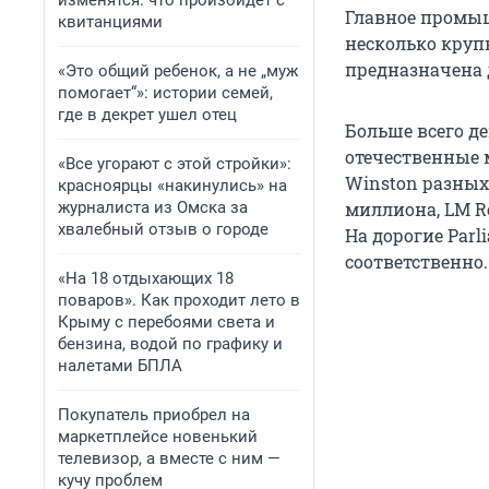
изменятся: что произойдет с
Главное промыш
квитанциями
несколько круп
предназначена 
«Это общий ребенок, а не „муж
помогает“»: истории семей,
где в декрет ушел отец
Больше всего д
отечественные 
«Все угорают с этой стройки»:
Winston разных 
красноярцы «накинулись» на
журналиста из Омска за
миллиона, LM Re
хвалебный отзыв о городе
На дорогие Parl
соответственно
«На 18 отдыхающих 18
поваров». Как проходит лето в
Крыму с перебоями света и
бензина, водой по графику и
налетами БПЛА
Покупатель приобрел на
маркетплейсе новенький
телевизор, а вместе с ним —
кучу проблем