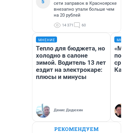
5
сети заправок в Красноярске
внезапно упали больше чем
на 20 рублей
14 371
60
МНЕНИЕ
МНЕНИ
Тепло для бюджета, но
«Маши
холодно в салоне
полет
зимой. Водитель 13 лет
сравн
ездит на электрокаре:
Казах
плюсы и минусы
Денис Дедюхин
РЕКОМЕНДУЕМ