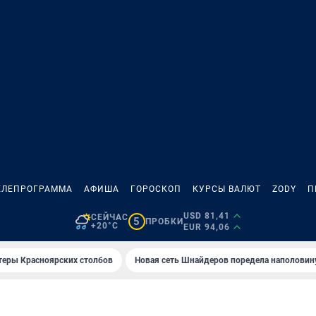
ЕЛЕПРОГРАММА
АФИША
ГОРОСКОП
КУРСЫ ВАЛЮТ
ZODY
П
USD 81,41
СЕЙЧАС
5
ПРОБКИ
+20°C
EUR 94,06
теры Красноярских столбов
Новая сеть Шнайдеров поредела наполовин