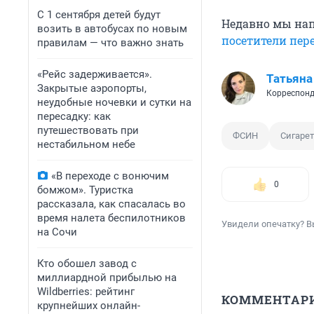
С 1 сентября детей будут
Недавно мы нап
возить в автобусах по новым
посетители пер
правилам — что важно знать
«Рейс задерживается».
Татьяна
Закрытые аэропорты,
Корреспонд
неудобные ночевки и сутки на
пересадку: как
путешествовать при
ФСИН
Сигаре
нестабильном небе
«В переходе с вонючим
0
бомжом». Туристка
рассказала, как спасалась во
время налета беспилотников
Увидели опечатку? В
на Сочи
Кто обошел завод с
миллиардной прибылью на
Wildberries: рейтинг
КОММЕНТАР
крупнейших онлайн-