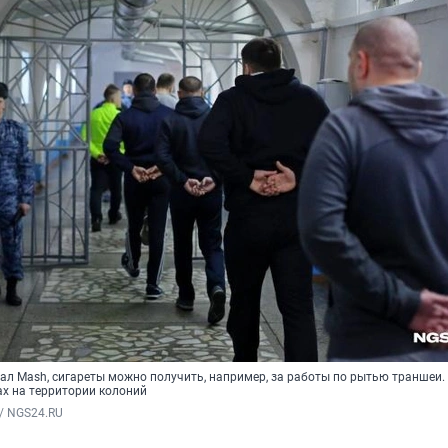
нал Mash, сигареты можно получить, например, за работы по рытью траншеи.
ах на территории колоний
/ NGS24.RU