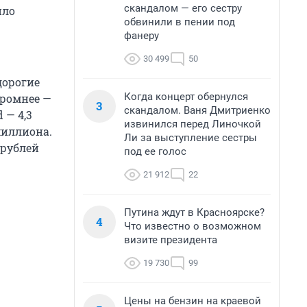
скандалом — его сестру
ило
обвинили в пении под
фанеру
30 499
50
дорогие
Когда концерт обернулся
кромнее —
3
скандалом. Ваня Дмитриенко
 — 4,3
извинился перед Линочкой
миллиона.
Ли за выступление сестры
 рублей
под ее голос
21 912
22
Путина ждут в Красноярске?
4
Что известно о возможном
визите президента
19 730
99
Цены на бензин на краевой