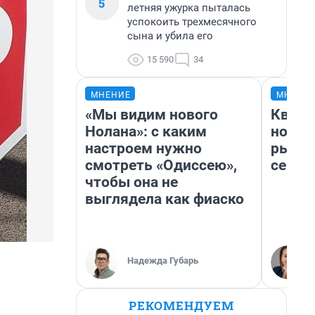
5
летняя ужурка пыталась
успокоить трехмесячного
сына и убила его
15 590
34
МНЕНИЕ
МНЕНИ
«Мы видим нового
Кварт
Нолана»: с каким
но де
настроем нужно
рынок
смотреть «Одиссею»,
сейча
чтобы она не
выглядела как фиаско
Надежда Губарь
РЕКОМЕНДУЕМ