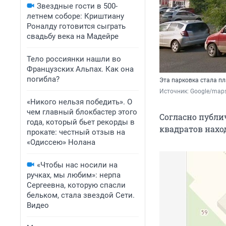
Звездные гости в 500-
летнем соборе: Криштиану
Роналду готовится сыграть
свадьбу века на Мадейре
Тело россиянки нашли во
Французских Альпах. Как она
погибла?
Эта парковка стала п
Источник: 
Google/map
«Никого нельзя победить». О
чем главный блокбастер этого
Согласно публи
года, который бьет рекорды в
квадратов нахо
прокате: честный отзыв на
«Одиссею» Нолана
«Чтобы нас носили на
ручках, мы любим»: нерпа
Сергеевна, которую спасли
бельком, стала звездой Сети.
Видео