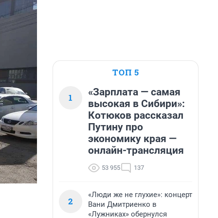
ТОП 5
«Зарплата — самая
1
высокая в Сибири»:
Котюков рассказал
Путину про
экономику края —
онлайн-трансляция
53 955
137
«Люди же не глухие»: концерт
2
Вани Дмитриенко в
«Лужниках» обернулся