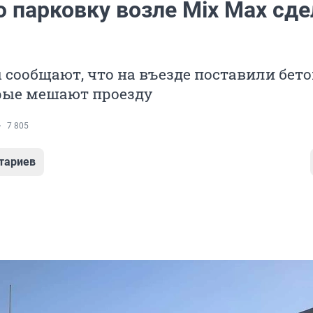
 парковку возле Mix Max сде
сообщают, что на въезде поставили бет
орые мешают проезду
7 805
тариев