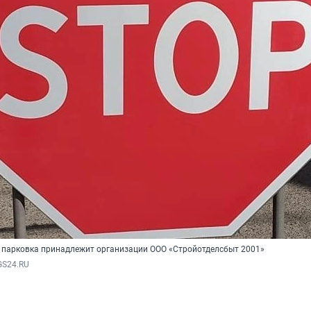
 парковка принадлежит организации ООО «Стройотделсбыт 2001»
GS24.RU