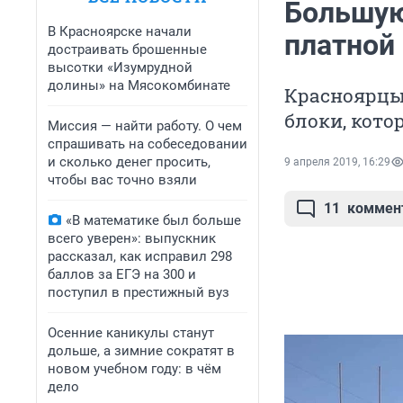
Большую
В Красноярске начали
платной
достраивать брошенные
высотки «Изумрудной
долины» на Мясокомбинате
Красноярцы 
блоки, кот
Миссия — найти работу. О чем
спрашивать на собеседовании
и сколько денег просить,
9 апреля 2019, 16:29
чтобы вас точно взяли
11
коммен
«В математике был больше
всего уверен»: выпускник
рассказал, как исправил 298
баллов за ЕГЭ на 300 и
поступил в престижный вуз
Осенние каникулы станут
дольше, а зимние сократят в
новом учебном году: в чём
дело