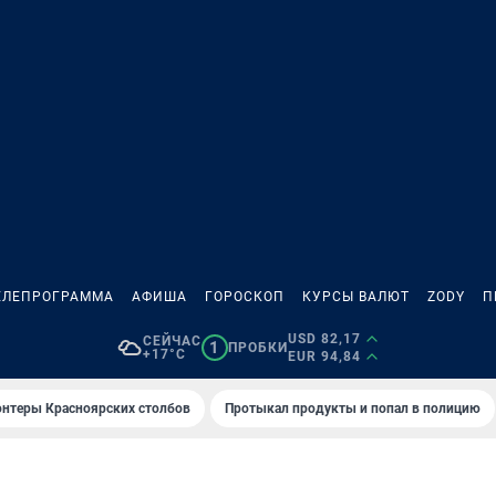
ЕЛЕПРОГРАММА
АФИША
ГОРОСКОП
КУРСЫ ВАЛЮТ
ZODY
П
USD 82,17
СЕЙЧАС
1
ПРОБКИ
+17°C
EUR 94,84
онтеры Красноярских столбов
Протыкал продукты и попал в полицию