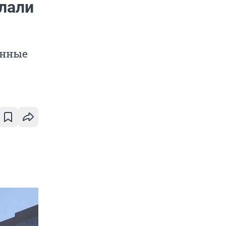
лали
онные