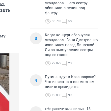
скандалом — его сестру
ax,
обвинили в пении под
авить
фанеру
с
30 783
50
Когда концерт обернулся
ому
3
скандалом. Ваня Дмитриенко
извинился перед Линочкой
Ли за выступление сестры
под ее голос
22 072
23
Путина ждут в Красноярске?
4
Что известно о возможном
визите президента
19 830
99
«Не рассчитала силы»: 18-