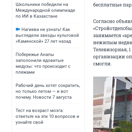
бесплатные пар
Школьники победили на
Международной олимпиаде
по ИИ в Казахстане
Согласно объяв
«Стройотделсбыт
Нагиева не узнать! Как
занимается «ар
выглядели звезды культовой
«Каменской» 27 лет назад
нежилым недви
Телевизорная, 1
Побережье Анапы
организации оп
заполонили ядовитые
смогли.
медузы: что происходит с
пляжами
Рабочий день хотят сократить,
но только летом — и вот
почему. Новости 7 августа
Тест на возраст мозга:
ответьте на эти 10 вопросов и
узнайте свой