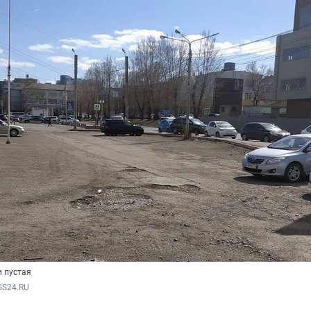
и пустая
GS24.RU