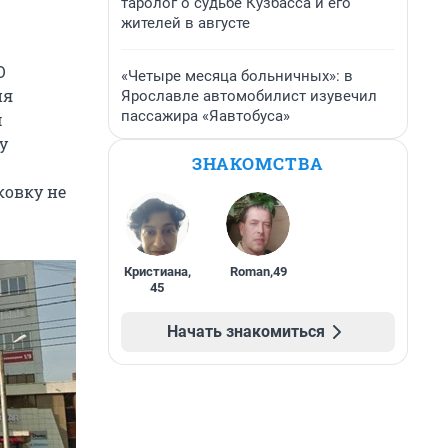
таролог о судьбе Кузбасса и его
жителей в августе
О
«Четыре месяца больничных»: в
ия
Ярославле автомобилист изувечил
пассажира «Яавтобуса»
м
у
ЗНАКОМСТВА
ковку не
Кристиана
,
Roman
,
49
45
Начать знакомиться