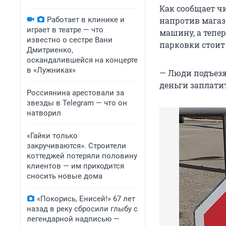
Как сообщает чи
Работает в клинике и
напротив магаз
играет в театре — что
машину, а тепе
известно о сестре Вани
парковки стоит 
Дмитриенко,
оскандалившейся на концерте
в «Лужниках»
— Люди подъезж
деньги заплати
Россиянина арестовали за
звезды в Telegram — что он
натворил
«Гайки только
закручиваются». Строители
коттеджей потеряли половину
клиентов — им приходится
сносить новые дома
«Покорись, Енисей!» 67 лет
назад в реку сбросили глыбу с
легендарной надписью —