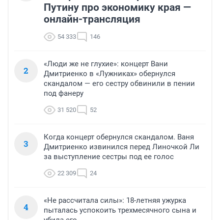
Путину про экономику края —
онлайн-трансляция
54 333
146
«Люди же не глухие»: концерт Вани
2
Дмитриенко в «Лужниках» обернулся
скандалом — его сестру обвинили в пении
под фанеру
31 520
52
Когда концерт обернулся скандалом. Ваня
3
Дмитриенко извинился перед Линочкой Ли
за выступление сестры под ее голос
22 309
24
«Не рассчитала силы»: 18-летняя ужурка
4
пыталась успокоить трехмесячного сына и