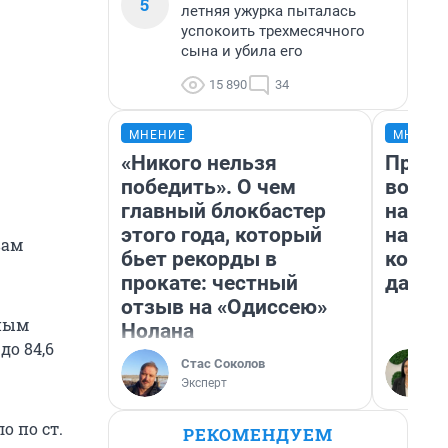
5
летняя ужурка пыталась
успокоить трехмесячного
сына и убила его
15 890
34
МНЕНИЕ
МНЕНИ
«Никого нельзя
Прода
победить». О чем
возьм
главный блокбастер
нам г
этого года, который
налог
вам
бьет рекорды в
косне
прокате: честный
даже 
отзыв на «Одиссею»
нным
Нолана
до 84,6
Стас Соколов
Эксперт
о по ст.
РЕКОМЕНДУЕМ