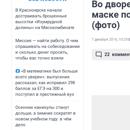
Во двор
В Красноярске начали
маске п
достраивать брошенные
высотки «Изумрудной
(фото)
долины» на Мясокомбинате
7 декабря 2016, 10:25
Миссия — найти работу. О чем
спрашивать на собеседовании
и сколько денег просить,
22
коммен
чтобы вас точно взяли
«В математике был больше
всего уверен»: выпускник
рассказал, как исправил 298
баллов за ЕГЭ на 300 и
поступил в престижный вуз
Осенние каникулы станут
дольше, а зимние сократят в
новом учебном году: в чём
дело