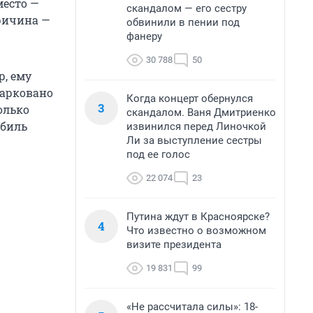
место —
скандалом — его сестру
причина —
обвинили в пении под
фанеру
30 788
50
, ему
парковано
Когда концерт обернулся
3
олько
скандалом. Ваня Дмитриенко
обиль
извинился перед Линочкой
Ли за выступление сестры
под ее голос
22 074
23
Путина ждут в Красноярске?
4
Что известно о возможном
визите президента
19 831
99
«Не рассчитала силы»: 18-