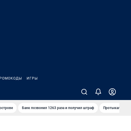
РОМОКОДЫ
ИГРЫ
 острове
Банк позвонил 1263 раза и получил штраф
Протыкал проду