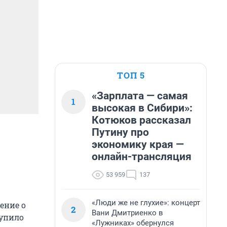
ТОП 5
«Зарплата — самая
1
высокая в Сибири»:
Котюков рассказал
Путину про
экономику края —
онлайн-трансляция
53 959
137
«Люди же не глухие»: концерт
ение о
2
Вани Дмитриенко в
тупило
«Лужниках» обернулся