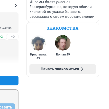
«Шрамы болят ужасно».
Екатеринбурженка, которую облили
кислотой по указке бывшего,
рассказала о своем восстановлении
ЗНАКОМСТВА
м деле.
+2
–0
Кристиана
,
Roman
,
49
45
Начать знакомиться
+12
–1
равить