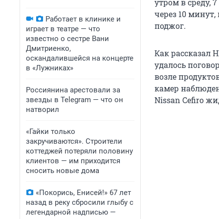
утром в среду, 
через 10 минут,
Работает в клинике и
поджог.
играет в театре — что
известно о сестре Вани
Дмитриенко,
Как рассказал 
оскандалившейся на концерте
удалось погово
в «Лужниках»
возле продуктов
камер наблюден
Россиянина арестовали за
Nissan Cefiro ж
звезды в Telegram — что он
натворил
«Гайки только
закручиваются». Строители
коттеджей потеряли половину
клиентов — им приходится
сносить новые дома
«Покорись, Енисей!» 67 лет
назад в реку сбросили глыбу с
легендарной надписью —