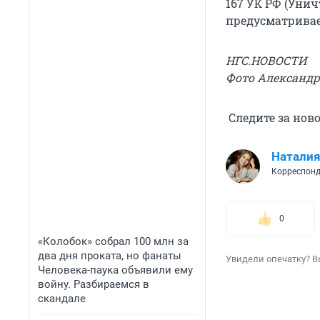
167 УК РФ (Уни
предусматривае
НГС.НОВОСТИ
Фото Александ
Следите за нов
Наталия
Корреспонд
0
«Колобок» собрал 100 млн за
два дня проката, но фанаты
Увидели опечатку? В
Человека-паука объявили ему
войну. Разбираемся в
скандале