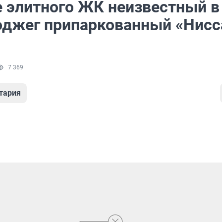
е элитного ЖК неизвестный в
оджег припаркованный «Нисс
7 369
тария