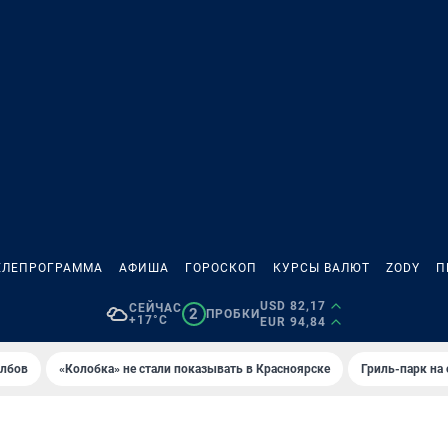
ЕЛЕПРОГРАММА
АФИША
ГОРОСКОП
КУРСЫ ВАЛЮТ
ZODY
П
USD 82,17
СЕЙЧАС
2
ПРОБКИ
+17°C
EUR 94,84
олбов
«Колобка» не стали показывать в Красноярске
Гриль-парк на