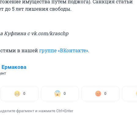
чтожение имущества путем поджога). Санкция статьи
т до 5 лет лишения свободы.
ра Куфлина
с vk.com/kraschp
остями в нашей
группе «ВКонтакте»
.
 Ермакова
ент
0
0
0
ыделите фрагмент и нажмите Ctrl+Enter