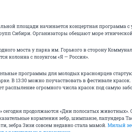
тральной площади начинается концертная программа с
упп Сибири. Организаторы обещают море этническо
ходного моста у парка им. Горького в сторону Коммуна
ся колонна с лозунгом «Я — Россия».
ельные программы для молодых красноярцев стартую
ке. В 13:30 можно поучаствовать в фестивале красок.
 распыление огромного числа красок под самую за
е» сегодня продолжаются «Дни полосатых животных». 
казательные кормления зебр, шимпанзе, лапундера Та
ти, зебра Зизи совсем недавно стала мамой.
Милый зе