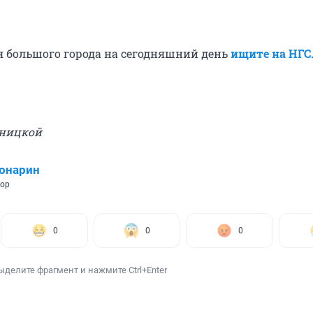
я большого города на сегодняшний день
ищите на НГ
ьницкой
онарин
тор
0
0
0
ыделите фрагмент и нажмите Ctrl+Enter