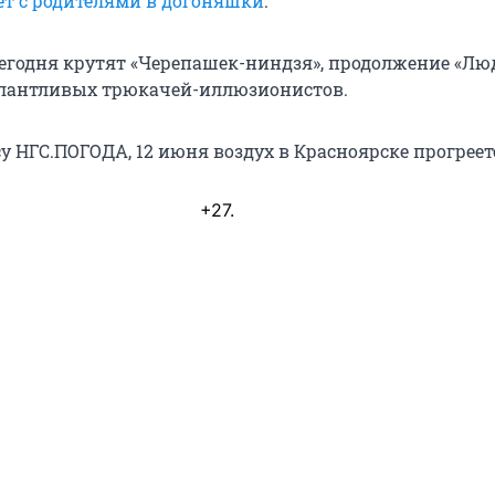
ет с родителями в догоняшки
.
сегодня крутят «Черепашек-ниндзя», продолжение «Лю
алантливых трюкачей-иллюзионистов.
у НГС.ПОГОДА, 12 июня воздух в Красноярске прогреет
+27.