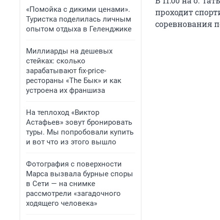
В 11:00 на о. Т
«Помойка с дикими ценами».
проходит спорт
Туристка поделилась личным
соревнования по
опытом отдыха в Геленджике
Миллиарды на дешевых
стейках: сколько
зарабатывают fix-price-
рестораны «The Бык» и как
устроена их франшиза
На теплоход «Виктор
Астафьев» зовут бронировать
туры. Мы попробовали купить
и вот что из этого вышло
Фотография с поверхности
Марса вызвала бурные споры
в Сети — на снимке
рассмотрели «загадочного
ходящего человека»