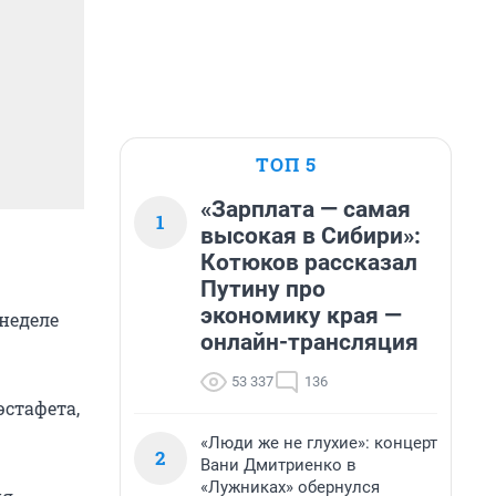
ТОП 5
«Зарплата — самая
1
высокая в Сибири»:
Котюков рассказал
Путину про
экономику края —
неделе
онлайн-трансляция
.
53 337
136
эстафета,
«Люди же не глухие»: концерт
2
Вани Дмитриенко в
«Лужниках» обернулся