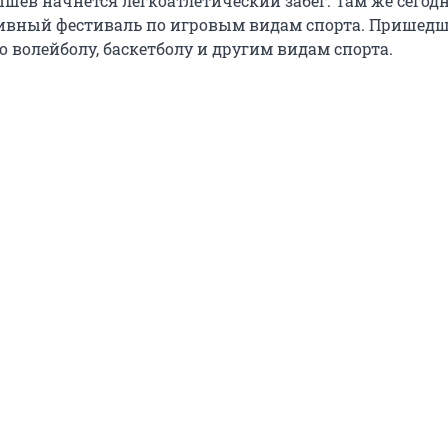
атышев начнется легкоатлетический забег. Там же сегод
ивный фестиваль по игровым видам спорта. Пришед
 волейболу, баскетболу и другим видам спорта.