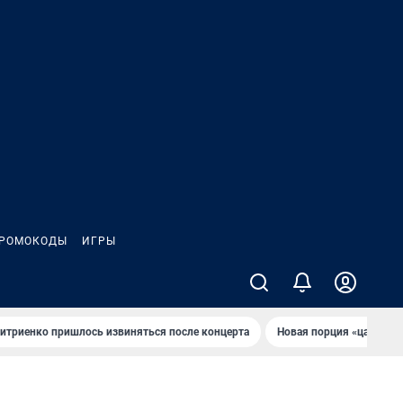
РОМОКОДЫ
ИГРЫ
итриенко пришлось извиняться после концертa
Новaя порция «цaрей» 