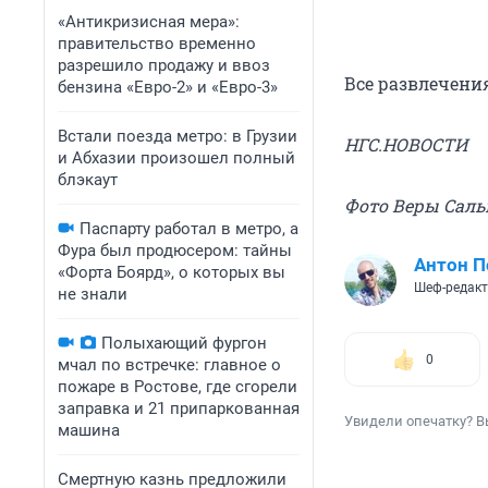
«Антикризисная мера»:
правительство временно
разрешило продажу и ввоз
Все развлечени
бензина «Евро-2» и «Евро-3»
Встали поезда метро: в Грузии
НГС.НОВОСТИ
и Абхазии произошел полный
блэкаут
Фото Веры Сал
Паспарту работал в метро, а
Фура был продюсером: тайны
Антон П
«Форта Боярд», о которых вы
Шеф-редак
не знали
Полыхающий фургон
0
мчал по встречке: главное о
пожаре в Ростове, где сгорели
заправка и 21 припаркованная
Увидели опечатку? В
машина
Смертную казнь предложили