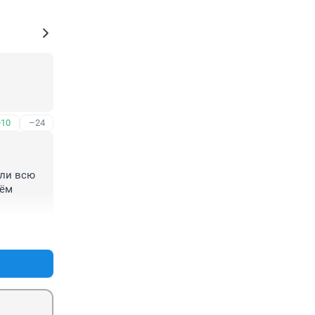
+10
–24
ли всю 
ём 
+17
–10