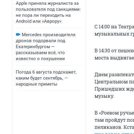
Apple приняла журналиста за
пользователя под санкциями:
не пора ли переходить на
Android или «Аврору»
С 14:00 на Теа
музыкальных гр
Mercedes производителя
дронов подорвали под
Екатеринбургом —
В 14:30 от пеше
рассказываем всё, что
моста выдвигает
известно о покушении
Погода 6 августа подскажет,
Днем развлекат
каким будет сентябрь, —
Центральном пар
народные приметы
Пришедших ждет
музыку.
В «Роевом ручь
там пройдут по
пеликанов. Кста