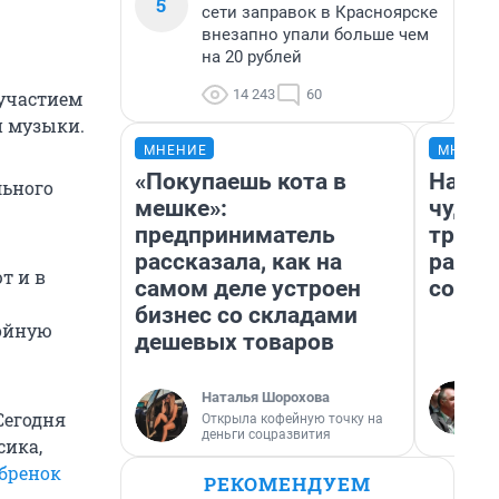
5
сети заправок в Красноярске
внезапно упали больше чем
на 20 рублей
14 243
60
 участием
й музыки.
МНЕНИЕ
МНЕНИ
«Покупаешь кота в
Насле
льного
мешке»:
чудом
предприниматель
транс
рассказала, как на
разне
т и в
самом деле устроен
совет
бизнес со складами
бойную
дешевых товаров
Наталья Шорохова
Сегодня
Открыла кофейную точку на
деньги соцразвития
сика,
бренок
РЕКОМЕНДУЕМ