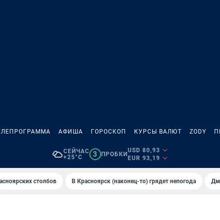
ЕЛЕПРОГРАММА
АФИША
ГОРОСКОП
КУРСЫ ВАЛЮТ
ZODY
П
USD 80,93
СЕЙЧАС
3
ПРОБКИ
+25°C
EUR 93,19
асноярских столбов
В Крaсноярск (нaконец-то) грядет непогодa
Дм