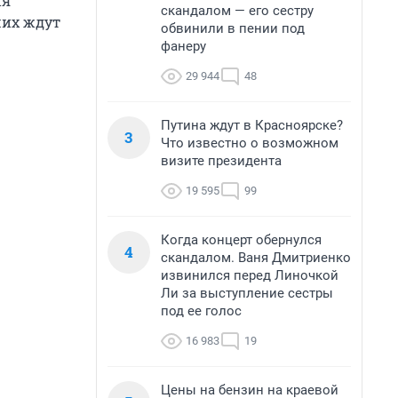
ня
скандалом — его сестру
ших ждут
обвинили в пении под
фанеру
29 944
48
Путина ждут в Красноярске?
3
Что известно о возможном
визите президента
19 595
99
Когда концерт обернулся
4
скандалом. Ваня Дмитриенко
извинился перед Линочкой
Ли за выступление сестры
под ее голос
16 983
19
Цены на бензин на краевой