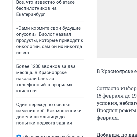
Все, что известно об атаке
беспилотников на
Екатеринбург
«Сами кормите свои будущие
опухоли». Биолог назвал
продукты, которые приводят к
онкологии, сам он их никогда
не ест
Более 1200 звонков за два
В Красноярске 
месяца. В Красноярске
наказали банк за
«телефонный терроризм»
Согласно инфор
клиентки
15 февраля до 1
условия, небла
Один переход по ссылке
Продлен режим 
изменил всё. Как мошенники
довели школьницу до
февраля.
попытки поджога здания
Добавим, по да
«Уродского конуса» больше