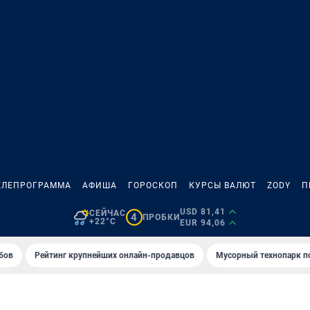
ЕЛЕПРОГРАММА
АФИША
ГОРОСКОП
КУРСЫ ВАЛЮТ
ZODY
П
USD 81,41
СЕЙЧАС
4
ПРОБКИ
+22°C
EUR 94,06
бов
Рейтинг крупнейших онлайн-продавцов
Мусорный технопарк п