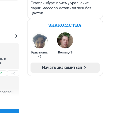
Екатеринбург: почему уральские
парни массово оставили жен без
цветов
ЗНАКОМСТВА
Кристиана
,
Roman
,
49
45
ь с 
?
Начать знакомиться
+1
–0
огазе!!!
+7
–0