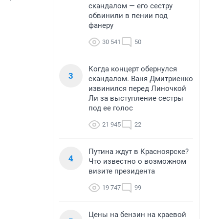
скандалом — его сестру
обвинили в пении под
фанеру
30 541
50
Когда концерт обернулся
3
скандалом. Ваня Дмитриенко
извинился перед Линочкой
Ли за выступление сестры
под ее голос
21 945
22
Путина ждут в Красноярске?
4
Что известно о возможном
визите президента
19 747
99
Цены на бензин на краевой