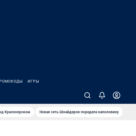
РОМОКОДЫ
ИГРЫ
од Крaсноярском
Новая сеть Шнайдеров поредела наполовину
На Л