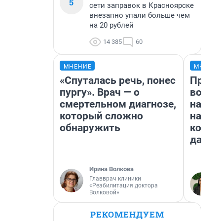
5
сети заправок в Красноярске
внезапно упали больше чем
на 20 рублей
14 385
60
МНЕНИЕ
МНЕНИ
«Спуталась речь, понес
Прода
пургу». Врач — о
возьм
смертельном диагнозе,
нам г
который сложно
налог
обнаружить
косне
даже 
Ирина Волкова
Главврач клиники
«Реабилитация доктора
Волковой»
РЕКОМЕНДУЕМ