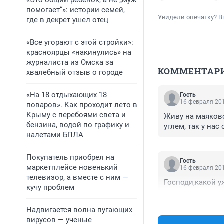
«Это общий ребенок, а не „муж
помогает“»: истории семей,
Увидели опечатку? В
где в декрет ушел отец
«Все угорают с этой стройки»:
красноярцы «накинулись» на
журналиста из Омска за
КОММЕНТАР
хвалебный отзыв о городе
«На 18 отдыхающих 18
Гость
16 февраля 201
поваров». Как проходит лето в
Крыму с перебоями света и
Живу на маяковск
бензина, водой по графику и
углем, так у на
налетами БПЛА
Покупатель приобрел на
Гость
маркетплейсе новенький
16 февраля 201
телевизор, а вместе с ним —
Господи,какой у
кучу проблем
Надвигается волна пугающих
вирусов — ученые