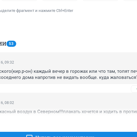
ыделите фрагмент и нажмите Ctrl+Enter
ИИ
53
6, 09:32
ого(кир.р-он) каждый вечер в горожах или что там, топят печ
с соседнего дома напротив не видать вообще. куда жаловаться
6, 08:02
жасный воздух в Северном!!!плакать хочется и ходить в против