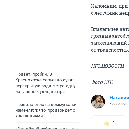
Напомним, при 
с летучими неп
Владельцев авт
грязные автобу
загрязняющий д
от транспортны
НГС.НОВОСТИ
Привет, пробки. В
Красноярске серьезно сузят
Фото НГС
перекрытую ради метро одну
из главных улиц центра
Наталия
Корреспонд
Правила оплаты коммуналки
изменятся: что произойдет с
квитанциями
0