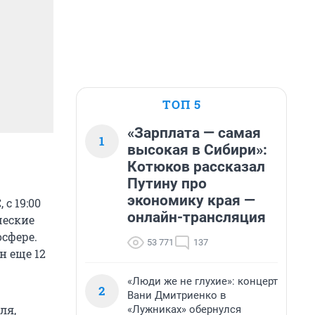
ТОП 5
«Зарплата — самая
1
высокая в Сибири»:
Котюков рассказал
Путину про
экономику края —
с 19:00
онлайн-трансляция
ческие
сфере.
53 771
137
н еще 12
«Люди же не глухие»: концерт
2
Вани Дмитриенко в
ля,
«Лужниках» обернулся