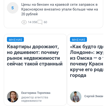
Цены на бензин на краевой сети заправок в
5
Красноярске внезапно упали больше чем на
20 рублей
14 358
60
МНЕНИЕ
МНЕНИЕ
Квартиры дорожают,
«Как будто где-
но дешевеют: почему
Лондоне»: жур
рынок недвижимости
из Омска — о т
сейчас такой странный
почему Красно
круче его родн
города
Екатерина Торопова
Сергей Энквист
директор агентства
недвижимости