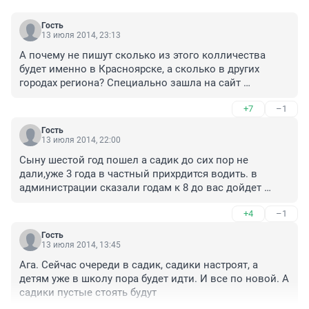
Гость
13 июля 2014, 23:13
А почему не пишут сколько из этого колличества 
будет именно в Красноярске, а сколько в других 
городах региона? Специально зашла на сайт 
посмотреть нашу очередь. Мы 5424. Наверное в 
+7
–1
армию сына призовут раньше, чем место в детском 
саду получим (прям как в сценке Уральских 
Гость
пельменей.
13 июля 2014, 22:00
Сыну шестой год пошел а садик до сих пор не 
дали,уже 3 года в частный прихрдится водить. в 
администрации сказали годам к 8 до вас дойдет 
очередь...
+4
–1
Гость
13 июля 2014, 13:45
Ага. Сейчас очереди в садик, садики настроят, а 
детям уже в школу пора будет идти. И все по новой. А 
садики пустые стоять будут