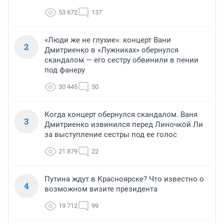
53 672
137
«Люди же не глухие»: концерт Вани
2
Дмитриенко в «Лужниках» обернулся
скандалом — его сестру обвинили в пении
под фанеру
30 445
50
Когда концерт обернулся скандалом. Ваня
3
Дмитриенко извинился перед Линочкой Ли
за выступление сестры под ее голос
21 879
22
Путина ждут в Красноярске? Что известно о
4
возможном визите президента
19 712
99