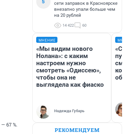
5
сети заправок в Красноярске
внезапно упали больше чем
на 20 рублей
14 422
60
МНЕНИЕ
МНЕНИ
«Мы видим нового
«Спут
Нолана»: с каким
пургу»
настроем нужно
смерт
смотреть «Одиссею»,
котор
чтобы она не
обнар
выглядела как фиаско
Надежда Губарь
— 67 %.
РЕКОМЕНДУЕМ