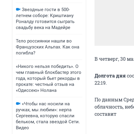
Звездные гости в 500-
летнем соборе: Криштиану
Роналду готовится сыграть
свадьбу века на Мадейре
Тело россиянки нашли во
Французских Альпах. Как она
погибла?
В четверг, 30 м
«Никого нельзя победить». О
чем главный блокбастер этого
Долгота дня
сос
года, который бьет рекорды в
22:19.
прокате: честный отзыв на
«Одиссею» Нолана
По данным Сред
«Чтобы нас носили на
облачность, не
ручках, мы любим»: нерпа
составит
Сергеевна, которую спасли
бельком, стала звездой Сети.
Видео