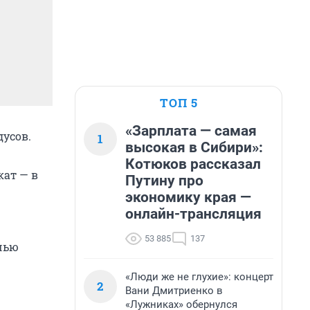
ТОП 5
«Зарплата — самая
дусов.
1
высокая в Сибири»:
Котюков рассказал
кат — в
Путину про
экономику края —
онлайн-трансляция
53 885
137
чью
«Люди же не глухие»: концерт
2
Вани Дмитриенко в
«Лужниках» обернулся