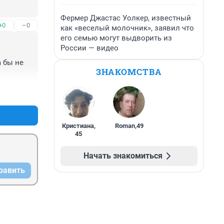
Фермер Джастас Уолкер, известный
+0
–0
как «веселый молочник», заявил что
его семью могут выдворить из
России — видео
 бы не 
ЗНАКОМСТВА
+0
–0
Кристиана
,
Roman
,
49
45
Начать знакомиться
равить