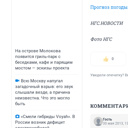
Прогноз погоды
НГС.НОВОСТИ
Фото НГС
На острове Молокова
появится гриль-парк с
0
беседками, кафе и парящим
мостом — эскизы проекта
Увидели опечатку? В
Всю Москву напугал
загадочный взрыв: его звук
слышали везде, а причина
неизвестна. Что это могло
быть
КОММЕНТАР
«Смели гибриды Voyah». В
Гость
России возник дефицит
30 мая 2013, 1