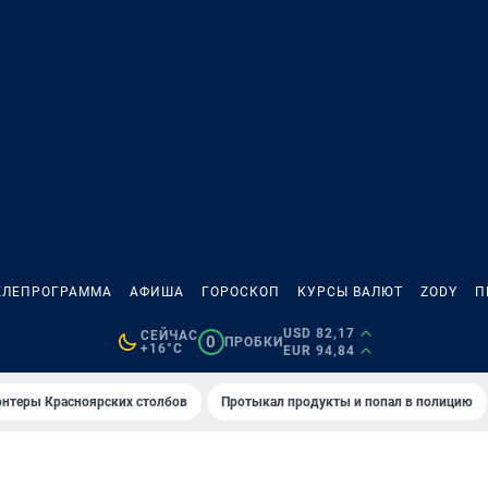
ЕЛЕПРОГРАММА
АФИША
ГОРОСКОП
КУРСЫ ВАЛЮТ
ZODY
П
USD 82,17
СЕЙЧАС
0
ПРОБКИ
+16°C
EUR 94,84
онтеры Красноярских столбов
Протыкал продукты и попал в полицию