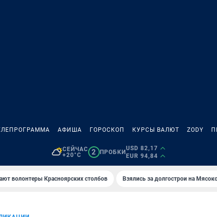
ЕЛЕПРОГРАММА
АФИША
ГОРОСКОП
КУРСЫ ВАЛЮТ
ZODY
П
USD 82,17
СЕЙЧАС
2
ПРОБКИ
+20°C
EUR 94,84
ают волонтеры Красноярских столбов
Взялись за долгострои на Мясок