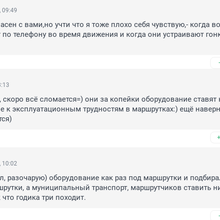
 09:49
асен с вами,но учти что я тоже плохо себя чувствую,- когда во
 по телефону во время движения и когда они устраивают гонк
8:13
, скоро всё сломается=) они за копейки оборудование ставят н
 к эксплуатационным трудностям в маршрутках:) ещё наверн
ся)
 10:02
, разочарую) оборудование как раз под маршрутки и подбирал
шрутки, а муниципальный транспорт, маршрутчиков ставить ни
 что годика три походит.