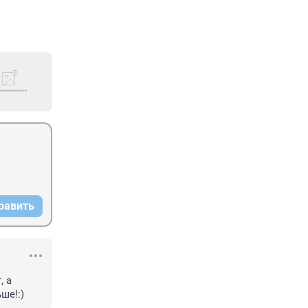
равить
 а 
ше!:)