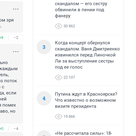
скандалом — его сестру
обвинили в пении под
фанеру
м зря 
.
30 862
+8
–2
Когда концерт обернулся
3
скандалом. Ваня Дмитриенко
извинился перед Линочкой
Ли за выступление сестры
ьно 
под ее голос
 каждым 
ль, 
22 107
о поток 
с 
а, если 
Путина ждут в Красноярске?
4
ей 
Что известно о возможном
 помех 
визите президента
во, но 
19 866
+0
–4
«Не рассчитала силы»: 18-