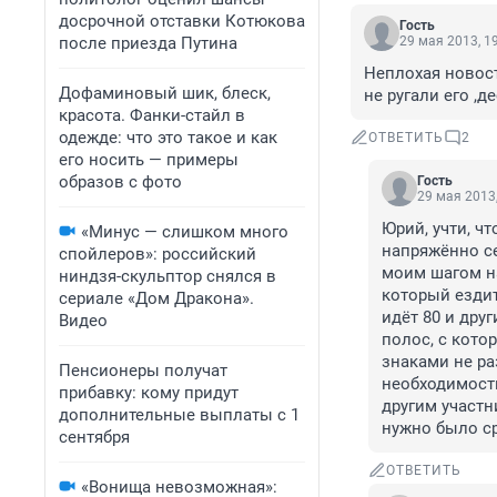
досрочной отставки Котюкова
Гость
после приезда Путина
29 мая 2013, 1
Неплохая новост
Дофаминовый шик, блеск,
не ругали его ,д
красота. Фанки-стайл в
одежде: что это такое и как
ОТВЕТИТЬ
2
его носить — примеры
образов с фото
Гость
29 мая 2013,
Юрий, учти, ч
«Минус — слишком много
напряжённо се
спойлеров»: российский
моим шагом на
ниндзя-скульптор снялся в
который ездит 
сериале «Дом Дракона».
идёт 80 и дру
Видео
полос, с кото
знаками не ра
Пенсионеры получат
необходимости
прибавку: кому придут
другим участн
дополнительные выплаты с 1
нужно было ср
сентября
ОТВЕТИТЬ
«Вонища невозможная»: