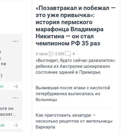
«Позавтракал и побежал —
это уже привычка»:
история пермского
марафонца Владимира
Никитина — он стал
чемпионом РФ 35 раз
 
3 часа
2 329
4
 
«Выглядит, будто сейчас развалится»:
на 
ребенка из Австралии шокировало
состояние зданий в Приморье
:)
+0
–0
Выжившая после атаки с кислотой
петербурженка выписалась из
больницы
оге он 
возят...
Как приготовить хачапури —
несколько рецептов от жительницы
+40
–3
Барнаула