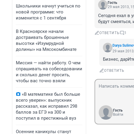
Гость
Школьники начнут учиться по
29 мая 2013, 1
новой программе: что
Сегодня ехал в у
изменится с 1 сентября
будут смеяться, 
В Красноярске начали
ОТВЕТИТЬ
1
достраивать брошенные
высотки «Изумрудной
Darya Sulimo
долины» на Мясокомбинате
29 мая 2013,
Бизнес, дарИт
Миссия — найти работу. О чем
спрашивать на собеседовании
ОТВЕТИТЬ
и сколько денег просить,
чтобы вас точно взяли
«В математике был больше
всего уверен»: выпускник
рассказал, как исправил 298
Гость
баллов за ЕГЭ на 300 и
Войти
поступил в престижный вуз
Осенние каникулы станут