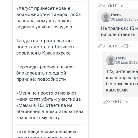
ОТВЕТИТЬ
«Август принесет новые
возможности»: Тамара Глоба
Гость
30 мая 2013, 0
назвала, кому из знаков
зодиака улыбнется удача
На траликах 15 
начали ставить.
Тендер на строительство
нового моста на Татышев
ОТВЕТИТЬ
1
сорвался в Красноярске
Гость
30 мая 2013,
Переводы россиян начнут
123, интересн
блокировать по одной
красноярск пр
причине: подробности
белорусского 
камерами
«Меня не просто отменяют,
меня хотят убить»: участница
ОТВЕТИТЬ
«Мамы в 16» ответила на
обвинения в домогательствах
к маленькому сыну
«Эти вещи взаимосвязаны»:
политолог оценил шансы