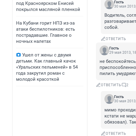
Гость
под Красноярском Енисей
30 мая 2013,
покрылся масляной пленкой
Водитель, согл
разговаривает
На Кубани горит НПЗ из-за
собой.
атаки беспилотников: есть
пострадавшие. Главное о
ОТВЕТИТЬ
ночных налетах
Гость
29 мая 2013, 1
Ушел от жены с двумя
детьми. Как главный качок
не беспокойтесь
«Уральских пельменей» в 54
приспособленное
года закрутил роман с
пилить умудряют
молодой красоткой
ОТВЕТИТЬ
2
Гость
30 мая 2013,
мимо проходил
кстати не мар
обязовал). Так
ОТВЕТИТЬ