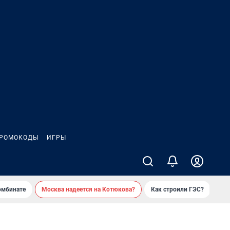
РОМОКОДЫ
ИГРЫ
омбинате
Москва надеется на Котюкова?
Как строили ГЭС?
«Ко