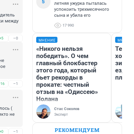
5
летняя ужурка пыталась
успокоить трехмесячного
дитель 
сына и убила его
и между 
17 990
+5
–0
МНЕНИЕ
МНЕНИ
«Никого нельзя
Тепло
победить». О чем
холод
е 
главный блокбастер
зимой
ое 
этого года, который
ездит
бьет рекорды в
плюсы
прокате: честный
+16
–1
отзыв на «Одиссею»
Нолана
ось ( 
Стас Соколов
кто не 
Эксперт
РЕКОМЕНДУЕМ
+0
–1