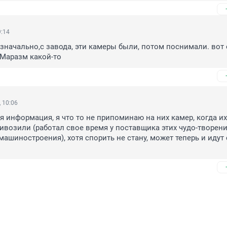
9:14
изначально,с завода, эти камеры были, потом поснимали. вот 
 Маразм какой-то
 10:06
ая информация, я что то не припоминаю на них камер, когда их 
ивозили (работал свое время у поставщика этих чудо-творени
машиностроения), хотя спорить не стану, может теперь и идут с