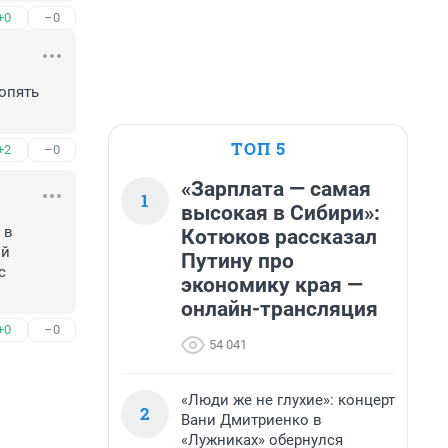
+0
–0
опять 
ТОП 5
+2
–0
«Зарплата — самая
1
высокая в Сибири»:
в 
Котюков рассказал
й 
Путину про
 
экономику края —
онлайн-трансляция
+0
–0
54 041
«Люди же не глухие»: концерт
2
Вани Дмитриенко в
«Лужниках» обернулся