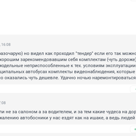
 16:08
 разочарую) но видел как проходил "тендер" если его так можно
 хорошим зарекомендовавшим себя комплектам (чуть дороже),
одельные неприспособленные к тех. условиям эксплуатации 
ципальных автобусах комплекты видеонаблюдения, которые 
о оказались чуть дешевле. Удачно ночью наремонтироваться
7:08
 не за салоном а за водителем, и за тем какие чудеса на дор
жалению автобосники у нас ездят как на ишаке, а ведь людей 