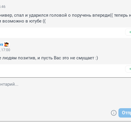
5:46
нивер, спал и ударился головой о поручень впереди(( теперь н
и возможно в ютубе ((
va
 17:00
е людям позитив, и пусть Вас это не смущает :)
Отп