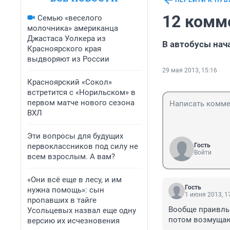
ПЕРЕЙТИ К ПУ
12 комм
Семью «веселого
молочника» американца
Джастаса Уолкера из
В автобусы нач
Красноярского края
выдворяют из России
29 мая 2013, 15:16
Красноярский «Сокол»
встретится с «Норильском» в
первом матче нового сезона
ВХЛ
Эти вопросы для будущих
первоклассников под силу не
Гость
Войти
всем взрослым. А вам?
«Они всё еще в лесу, и им
Гость
нужна помощь»: сын
1 июня 2013, 1
пропавших в тайге
Вообще праивльн
Усольцевых назвал еще одну
потом возмущают
версию их исчезновения