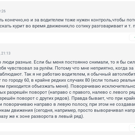
9:26
ь конечно,но и за водителем тоже нужен контроль,чтобы пото
ескать курит во время движения,по сотику разговаривает и т. п
 21:13
то люди разные. Если бы меня постоянно снимали, то я бы сил
бя чувствовал за рулём. Потому что мне неприятно, когда за
блюдают. Так я не работаю водителем, я обычный автолюбите
по городу 60, в крайне редких случаях 80 (если только реальн
гим приходится объезжать меня). Поворачиваю исключительно 
рых разрешён поворот (направо с правого, налево с левого ряд
зрешён поворот с других рядов). Правда бывает, что при крайн
 поворачиваю направо в левую полосу, при этом не создавая
икам движения (сегодня, например, просто выворачивал напра
азу же к зоне разворота в левый ряд).