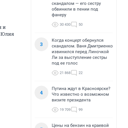
скандалом — его сестру
обвинили в пении под
фанеру
30 430
50
я и
а Юлия
Когда концерт обернулся
3
скандалом. Ваня Дмитриенко
извинился перед Линочкой
Ли за выступление сестры
под ее голос
21 868
22
Путина ждут в Красноярске?
4
Что известно о возможном
визите президента
19 709
99
Цены на бензин на краевой