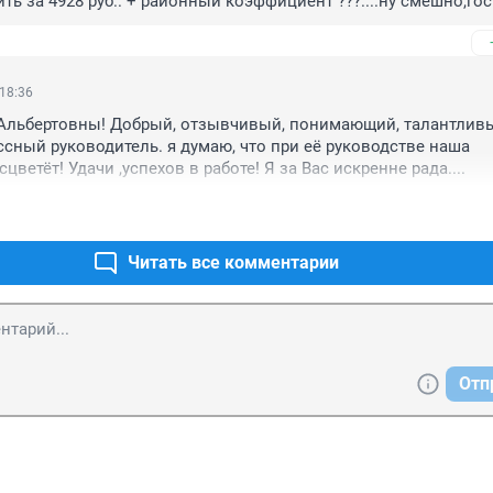
ть за 4928 руб.. + районный коэффициент ???....ну смешно,госп
 18:36
 Альбертовны! Добрый, отзывчивый, понимающий, талантливы
ссный руководитель. я думаю, что при её руководстве наша 
ветёт! Удачи ,успехов в работе! Я за Вас искренне рада....
Читать все комментарии
Отп