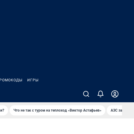
РОМОКОДЫ
ИГРЫ
ли?
Что не так с туром на теплоход «Виктор Астафьев»
AЗС закупае