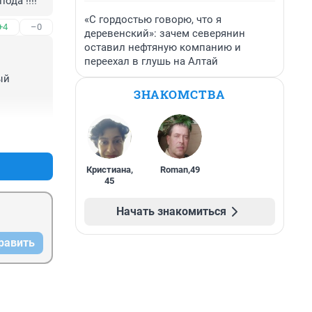
ода !!!!
«С гордостью говорю, что я
+4
–0
деревенский»: зачем северянин
оставил нефтяную компанию и
переехал в глушь на Алтай
й 
ЗНАКОМСТВА
+5
–4
Кристиана
,
Roman
,
49
45
Начать знакомиться
равить