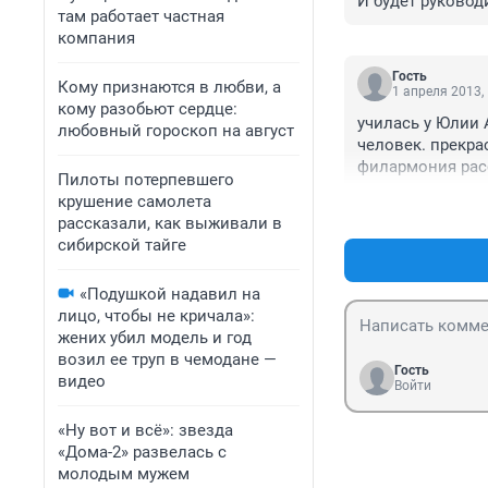
И будет руководи
там работает частная
компания
Гость
Кому признаются в любви, а
1 апреля 2013,
кому разобьют сердце:
училась у Юлии
любовный гороскоп на август
человек. прекра
филармония рассц
Пилоты потерпевшего
крушение самолета
рассказали, как выживали в
сибирской тайге
«Подушкой надавил на
лицо, чтобы не кричала»:
жених убил модель и год
возил ее труп в чемодане —
Гость
видео
Войти
«Ну вот и всё»: звезда
«Дома-2» развелась с
молодым мужем