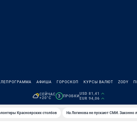
ЕЛЕПРОГРАММА
АФИША
ГОРОСКОП
КУРСЫ ВАЛЮТ
ZODY
П
USD 81,41
СЕЙЧАС
3
ПРОБКИ
+20°C
EUR 94,06
олонтеры Красноярских столбов
На Логинова не пускают СМИ. Законно 