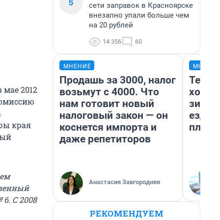
5
сети заправок в Красноярске
внезапно упали больше чем
на 20 рублей
14 356
60
МНЕНИЕ
МНЕНИ
Продашь за 3000, налог
Тепло
 мае 2012
возьмут с 4000. Что
холод
комиссию
нам готовит новый
зимой
а
налоговый закон — он
ездит
ры края
коснется импорта и
плюсы
ный
даже репетиторов
ием
Анастасия Завгородняя
твенный
6. С 2008
РЕКОМЕНДУЕМ