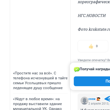
хореографическ
НГС.НОВОСТИ
Фото krskstate.r
0
Увидели опечатку? В
Получай награды
«Простите нас за всё». С
телефона исчезнувшей в тайге
По
семьи Усольцевых пришло
КОММЕНТАР
леденящее душу сообщение
«Уйдут в любое время»: на
снеж
продажу выставили здание
2 апреля 2013,
муниципальной УК. Однако