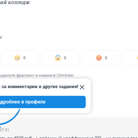
ий колледж.
u
0
0
0
ыделите фрагмент и нажмите Ctrl+Enter
 за комментарии и другие задания!
дробнее в профиле
ИИ
6
 07:31