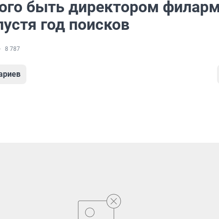
ого быть директором филар
пустя год поисков
8 787
ариев