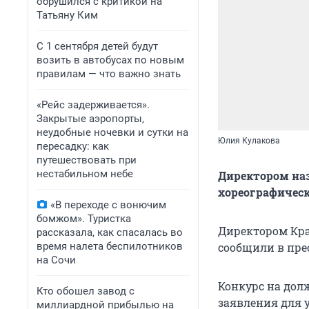
обрушился с критикой на
Татьяну Ким
С 1 сентября детей будут
возить в автобусах по новым
правилам — что важно знать
«Рейс задерживается».
Закрытые аэропорты,
неудобные ночевки и сутки на
Юлия Кулакова
пересадку: как
путешествовать при
нестабильном небе
Директором на
хореографичес
«В переходе с вонючим
бомжом». Туристка
Директором Кра
рассказала, как спасалась во
время налета беспилотников
сообщили в пре
на Сочи
Конкурс на дол
Кто обошел завод с
заявления для 
миллиардной прибылью на