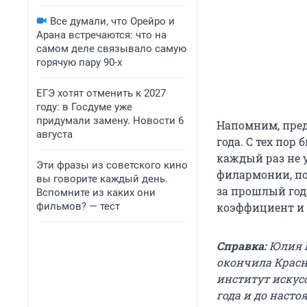
Все думали, что Орейро и
Арана встречаются: что на
самом деле связывало самую
горячую пару 90-х
ЕГЭ хотят отменить к 2027
году: в Госдуме уже
придумали замену. Новости 6
Напомним, пред
августа
года. С тех пор
каждый раз не 
Эти фразы из советского кино
филармонии, по
вы говорите каждый день.
за прошлый год
Вспомните из каких они
фильмов? — тест
коэффициент и 
Справка:
Юлия К
окончила Красн
институт искусс
года и до наст