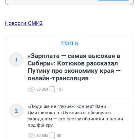
Новости СМИ2
ТОП 5
«Зарплата — самая высокая в
1
Сибири»: Котюков рассказал
Путину про экономику края —
онлайн-трансляция
53 854
137
«Люди же не глухие»: концерт Вани
2
Дмитриенко в «Лужниках» обернулся
скандалом — его сестру обвинили в пении
под фанеру
30 635
50