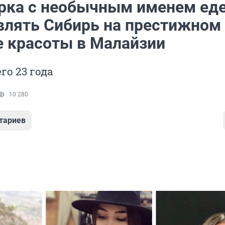
рка с необычным именем ед
влять Сибирь на престижном
е красоты в Малайзии
го 23 года
10 280
тариев