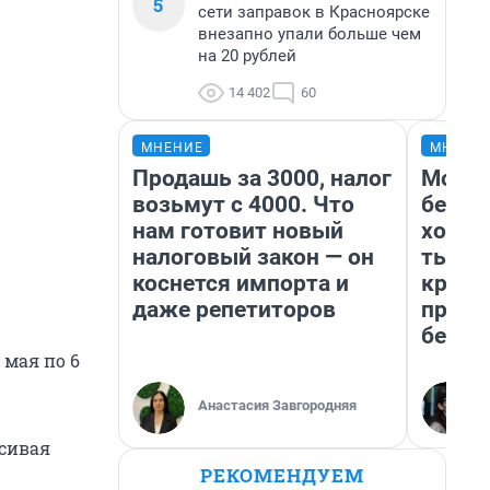
5
сети заправок в Красноярске
внезапно упали больше чем
на 20 рублей
14 402
60
МНЕНИЕ
МНЕНИ
Продашь за 3000, налог
Мой б
возьмут с 4000. Что
береж
нам готовит новый
хотел
налоговый закон — он
тысяч
коснется импорта и
креди
даже репетиторов
приех
безоп
мая по 6
Анастасия Завгородняя
асивая
РЕКОМЕНДУЕМ