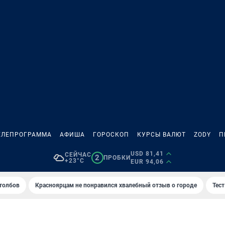
ЕЛЕПРОГРАММА
АФИША
ГОРОСКОП
КУРСЫ ВАЛЮТ
ZODY
П
USD 81,41
СЕЙЧАС
2
ПРОБКИ
+23°C
EUR 94,06
толбов
Красноярцам не понравился хвалебный отзыв о городе
Тес