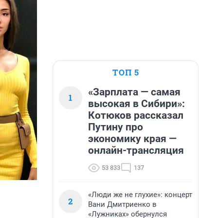
ТОП 5
«Зарплата — самая
1
высокая в Сибири»:
Котюков рассказал
Путину про
экономику края —
онлайн-трансляция
53 833
137
«Люди же не глухие»: концерт
2
Вани Дмитриенко в
«Лужниках» обернулся