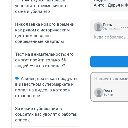
летняя ужурка пыталась
А что , Дарья и
успокоить трехмесячного
сына и убила его
Николаевка нового времени:
Гость
26 ноября 2020
как рядом с историческим
центром создают
Куда собралась 
современные кварталы
Тест на внимательность: его
смогут пройти только 5%
людей — вы в их числе?
Ачинец протыкал продукты
в известном супермаркете и
попал на видео, в котором
Гость
Войти
странно все
За какие публикации в
соцсетях вас уволят с работы:
список