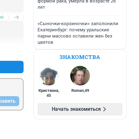
формой рака, умерла в возрасте 26
лет
+0
–0
«Сыночки-корзиночки» заполонили
Екатеринбург: почему уральские
парни массово оставили жен без
цветов
+0
–0
ЗНАКОМСТВА
Кристиана
,
Roman
,
49
45
равить
Начать знакомиться