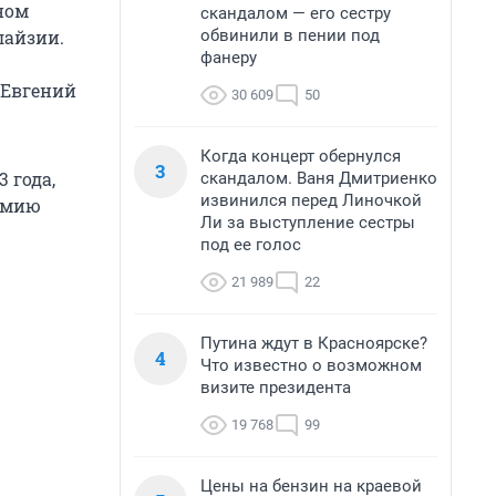
ном
скандалом — его сестру
обвинили в пении под
лайзии.
фанеру
 Евгений
30 609
50
Когда концерт обернулся
3
 года,
скандалом. Ваня Дмитриенко
извинился перед Линочкой
демию
Ли за выступление сестры
под ее голос
21 989
22
Путина ждут в Красноярске?
4
Что известно о возможном
визите президента
19 768
99
Цены на бензин на краевой