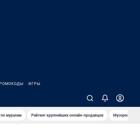
РОМОКОДЫ
ИГРЫ
т по мурaлaм
Рейтинг крупнейших онлайн-продавцов
Мусорный тех