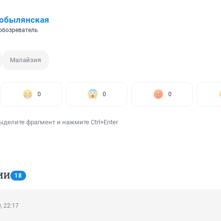
Кобылянская
обозреватель
Малайзия
0
0
0
ыделите фрагмент и нажмите Ctrl+Enter
ИИ
18
, 22:17