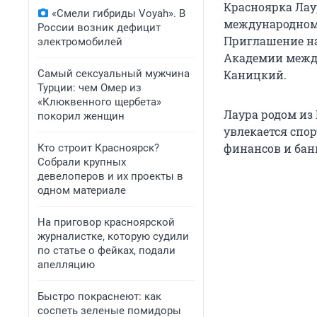
Красноярка Лау
«Смели гибриды Voyah». В
международном 
России возник дефицит
Приглашение на
электромобилей
Академии между
Самый сексуальный мужчина
Каницкий.
Турции: чем Омер из
«Клюквенного щербета»
Лаура родом из 
покорил женщин
увлекается спо
финансов и бан
Кто строит Красноярск?
Собрали крупных
девелоперов и их проекты в
одном материале
На приговор красноярской
журналистке, которую судили
по статье о фейках, подали
апелляцию
Быстро покраснеют: как
соспеть зеленые помидоры