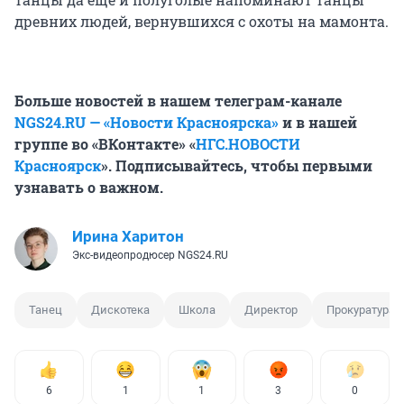
древних людей, вернувшихся с охоты на мамонта.
Больше новостей в нашем телеграм-канале
NGS24.RU — «Новости Красноярска»
и в нашей
группе во «ВКонтакте» «
НГС.НОВОСТИ
Красноярск
». Подписывайтесь, чтобы первыми
узнавать о важном.
Ирина Харитон
Экс-видеопродюсер NGS24.RU
Танец
Дискотека
Школа
Директор
Прокуратура
6
1
1
3
0