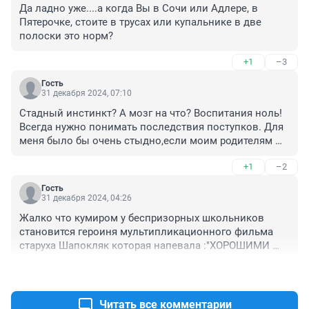
Да ладно уже....а когда Вы в Сочи или Адлере, в 
Пятерочке, стоите в трусах или купальнике в две 
полоски это норм?
+1
–3
Гость
31 декабря 2024, 07:10
Стадный инстинкт? А мозг на что? Воспитания ноль! 
Всегда нужно понимать последствия поступков. Для 
меня было бы очень стыдно,если моим родителям 
сказали что их дочь танцевала в нижнем белье.
+1
–2
Гость
31 декабря 2024, 04:26
Жалко что кумиром у беспризорных школьников 
становится героиня мультипликационного фильма 
старуха Шапокляк которая напевала :"ХОРОШИМИ 
ДЕЛАМИ ПРОСЛАВИТЬСЯ НЕЛЬЗЯ " .
+1
–0
Читать все комментарии