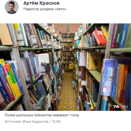
Артём Краснов
Редактор раздела «Авто»
Полки школьных библиотек навевают тоску
Источник: 
Илья Бархатов / 74.RU