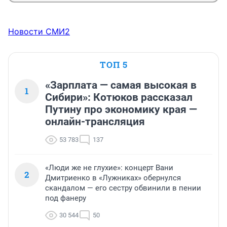
Какая уж тут героика. Какой патриотизм. И в 
литературе и истории тоже самое.
Новости СМИ2
ТОП 5
«Зарплата — самая высокая в
1
Сибири»: Котюков рассказал
Путину про экономику края —
онлайн-трансляция
53 783
137
«Люди же не глухие»: концерт Вани
2
Дмитриенко в «Лужниках» обернулся
скандалом — его сестру обвинили в пении
под фанеру
30 544
50