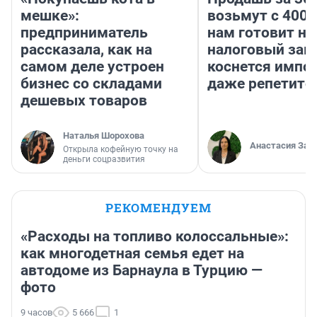
мешке»:
возьмут с 4000
предприниматель
нам готовит н
рассказала, как на
налоговый зако
самом деле устроен
коснется импор
бизнес со складами
даже репетито
дешевых товаров
Наталья Шорохова
Анастасия Зав
Открыла кофейную точку на
деньги соцразвития
РЕКОМЕНДУЕМ
«Расходы на топливо колоссальные»:
как многодетная семья едет на
автодоме из Барнаула в Турцию —
фото
9 часов
5 666
1