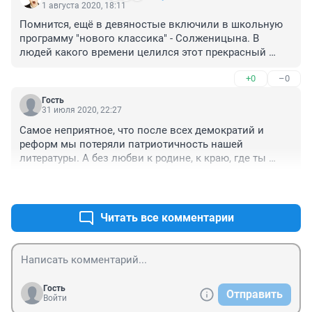
1 августа 2020, 18:11
Помнится, ещё в девяностые включили в школьную 
программу "нового классика" - Солженицына. В 
людей какого времени целился этот прекрасный 
парень, на второй странице чтения которого начинает 
+0
–0
течь кровь из глаз?
Гость
31 июля 2020, 22:27
Самое неприятное, что после всех демократий и 
реформ мы потеряли патриотичность нашей 
литературы. А без любви к родине, к краю, где ты 
родился и вырос будущие поколения просто не 
+2
–0
смогут удержать все наши огромные богатства, наши 
территории. Сейчас пытаемся возрождать, но... пока 
все в очень далеко от желаемого. В настоящее время 
Читать все комментарии
мало читают, в основном смотрят. Поэтому перейдем 
для примера к видеоконтенту. 

Особенно наглядно это видно по фильмам. Вот есть 
Освобождение Озерова. Имхо, эталон. А сейчас? Ну, 
посмотрите, Кедры вонзаются в небо - да, после 
Гость
Отправить
просмотра Королев идиотом кажется, а вся наша 
Войти
страна вообще поселение сумашедших. 
