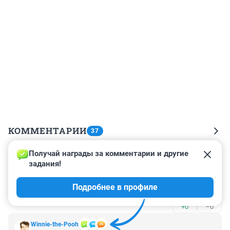
КОММЕНТАРИИ
37
Получай награды за комментарии и другие 
Гость
5 августа 2020, 08:28
задания!
Бестолочь одноклеточная. ''Ротожопа'', как Пелевин 
Подробнее в профиле
писал. Типичный представитель общества будущего.
+0
–0
Winnie-the-Pooh