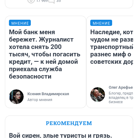
17 969
35
МНЕНИЕ
МНЕНИЕ
Мой банк меня
Наследие, кото
бережет. Журналист
чудом не разва
хотела снять 200
транспортный 
тысяч, чтобы погасить
разнес миф о 
кредит, — к ней домой
советских доро
приехала служба
безопасности
Олег Арефьев
Блогер, предпри
Ксения Владимирская
владелец в тра
Автор мнения
бизнесе
РЕКОМЕНДУЕМ
Вой сирен, злые туристы и грязь.