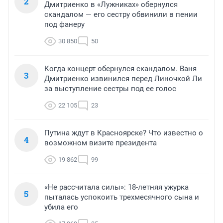
2
Дмитриенко в «Лужниках» обернулся
скандалом — его сестру обвинили в пении
под фанеру
30 850
50
Когда концерт обернулся скандалом. Ваня
3
Дмитриенко извинился перед Линочкой Ли
за выступление сестры под ее голос
22 105
23
Путина ждут в Красноярске? Что известно о
4
возможном визите президента
19 862
99
«Не рассчитала силы»: 18-летняя ужурка
5
пыталась успокоить трехмесячного сына и
убила его