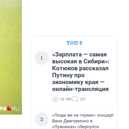
ТОП 5
«Зарплата — самая
1
высокая в Сибири»:
Котюков рассказал
Путину про
экономику края —
онлайн-трансляция
53 789
137
«Люди же не глухие»: концерт
2
Вани Дмитриенко в
«Лужниках» обернулся