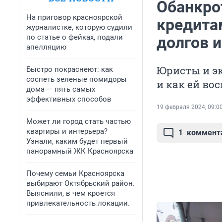
Обанкрот
На приговор красноярской
кредита
журналистке, которую судили
по статье о фейках, подали
долгов и
апелляцию
Юристы и эк
Быстро покраснеют: как
соспеть зеленые помидоры
и как ей во
дома — пять самых
эффективных способов
19 февраля 2024, 09:0
Может ли город стать частью
квартиры и интерьера?
1
коммент
Узнали, каким будет первый
панорамный ЖК Красноярска
Почему семьи Красноярска
выбирают Октябрьский район.
Выяснили, в чем кроется
привлекательность локации.