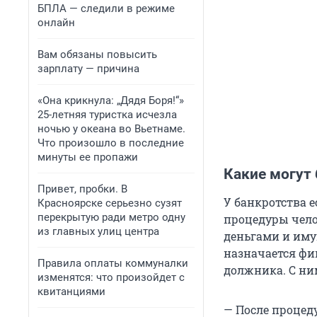
БПЛА — следили в режиме
онлайн
Вам обязаны повысить
зарплату — причина
«Она крикнула: „Дядя Боря!“»
25-летняя туристка исчезла
ночью у океана во Вьетнаме.
Что произошло в последние
минуты ее пропажи
Какие могут
Привет, пробки. В
У банкротства 
Красноярске серьезно сузят
перекрытую ради метро одну
процедуры чело
из главных улиц центра
деньгами и имущ
назначается ф
Правила оплаты коммуналки
должника. С ни
изменятся: что произойдет с
квитанциями
— После процед