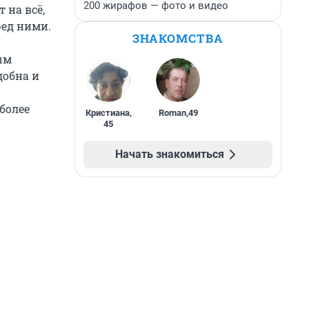
200 жирафов — фото и видео
 на всё,
ред ними.
ЗНАКОМСТВА
ым
добна и
более
Кристиана
,
Roman
,
49
45
Начать знакомиться