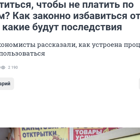
иться, чтобы не платить по
м? Как законно избавиться о
 какие будут последствия
ономисты рассказали, как устроена про
спользоваться
0
2 190
арий