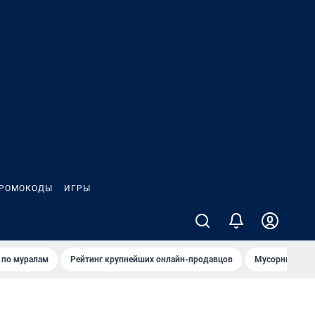
РОМОКОДЫ
ИГРЫ
т по мурaлaм
Рейтинг крупнейших онлайн-продавцов
Мусорный тех