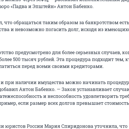
юро «Падва и Эпштейн» Антон Бабенко.
, что обращаться таким образом за банкротством есть
ства и невозможно погасить долг, исходя из имеющих
тство предусмотрено для более серьезных случаев, ко
олее 500 тысяч рублей. Эта процедура подходит тем, к
латиться перед всеми своими кредиторами.
е и при наличии имущества можно начинать процеду
добавил Антон Бабенко. — Закон устанавливает случаи
латежеспособность и неспособность удовлетворить тр
пример, если размер всех долгов превышает стоимость
и юристов России Мария Спиридонова уточнила, что 