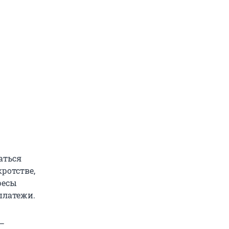
аться
ротстве,
ресы
платежи.
 —