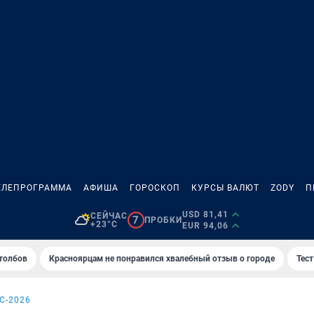
ЕЛЕПРОГРАММА
АФИША
ГОРОСКОП
КУРСЫ ВАЛЮТ
ZODY
П
USD 81,41
СЕЙЧАС
7
ПРОБКИ
+23°C
EUR 94,06
толбов
Красноярцам не понравился хвалебный отзыв о городе
Тес
С-2026