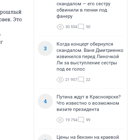
скандалом — его сестру
обвинили в пении под
 прошлый
фанеру
век. Это
30 554
50
о
ог
Когда концерт обернулся
3
скандалом. Ваня Дмитриенко
извинился перед Линочкой
Ли за выступление сестры
под ее голос
21 957
22
Путина ждут в Красноярске?
4
Что известно о возможном
визите президента
19 754
99
Цены на бензин на краевой