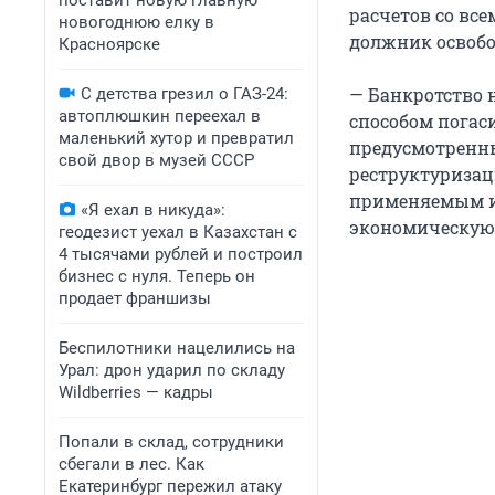
поставит новую главную
расчетов со все
новогоднюю елку в
должник освобо
Красноярске
— Банкротство 
С детства грезил о ГАЗ-24:
автоплюшкин переехал в
способом погаси
маленький хутор и превратил
предусмотренн
свой двор в музей СССР
реструктуризаци
применяемым ин
«Я ехал в никуда»:
экономическую 
геодезист уехал в Казахстан с
4 тысячами рублей и построил
бизнес с нуля. Теперь он
продает франшизы
Беспилотники нацелились на
Урал: дрон ударил по складу
Wildberries — кадры
Попали в склад, сотрудники
сбегали в лес. Как
Екатеринбург пережил атаку