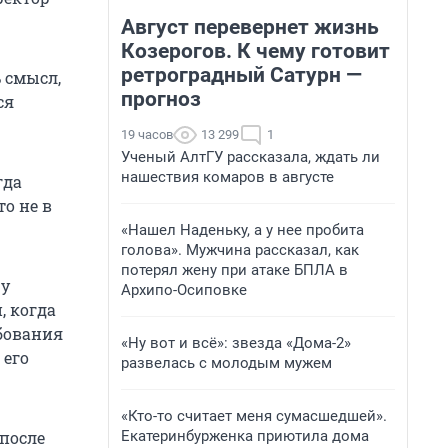
Август перевернет жизнь
Козерогов. К чему готовит
ретроградный Сатурн —
 смысл,
прогноз
ся
19 часов
13 299
1
Ученый АлтГУ рассказала, ждать ли
нашествия комаров в августе
гда
то не в
«Нашел Наденьку, а у нее пробита
голова». Мужчина рассказал, как
потерял жену при атаке БПЛА в
ру
Архипо-Осиповке
, когда
ебования
«Ну вот и всё»: звезда «Дома-2»
 его
развелась с молодым мужем
«Кто-то считает меня сумасшедшей».
Екатеринбурженка приютила дома
после