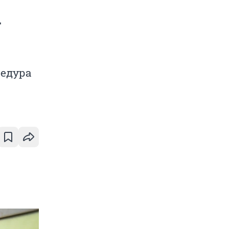
т
цедура