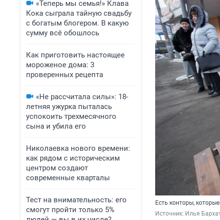
«Теперь мы семья!» Клава
Кока сыграла тайную свадьбу
с богатым блогером. В какую
сумму всё обошлось
Как приготовить настоящее
мороженое дома: 3
проверенных рецепта
«Не рассчитала силы»: 18-
летняя ужурка пыталась
успокоить трехмесячного
сына и убила его
Николаевка нового времени:
как рядом с историческим
центром создают
современные кварталы
Тест на внимательность: его
Есть конторы, которы
смогут пройти только 5%
Источник: 
Илья Бархат
людей — вы в их числе?