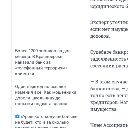
юридического б
Эксперт уточнил
если нет имуще
доходов.
Более 1200 звонков за два
Судебное банкро
месяца. В Красноярске
задолженность б
наказали банк за
состоянии расп
«телефонный терроризм»
клиентки
— В этом случа
Один переход по ссылке
банкротства, — 
изменил всё. Как мошенники
точно есть неп
довели школьницу до
кредиторов. На
попытки поджога здания
имущества.
«Уродского конуса» больше
не будет: кто и за сколько
Член Ассоциаци