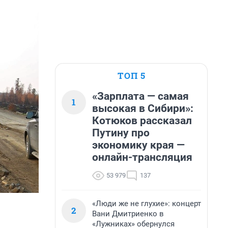
ТОП 5
«Зарплата — самая
1
высокая в Сибири»:
Котюков рассказал
Путину про
экономику края —
онлайн-трансляция
53 979
137
«Люди же не глухие»: концерт
2
Вани Дмитриенко в
«Лужниках» обернулся