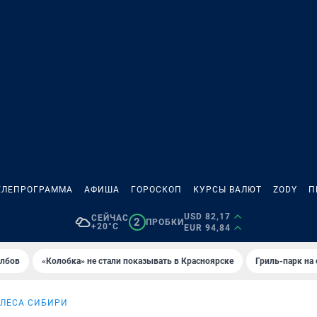
ЕЛЕПРОГРАММА
АФИША
ГОРОСКОП
КУРСЫ ВАЛЮТ
ZODY
П
USD 82,17
СЕЙЧАС
2
ПРОБКИ
+20°C
EUR 94,84
олбов
«Колобка» не стали показывать в Красноярске
Гриль-парк на
 ЛЕСА СИБИРИ