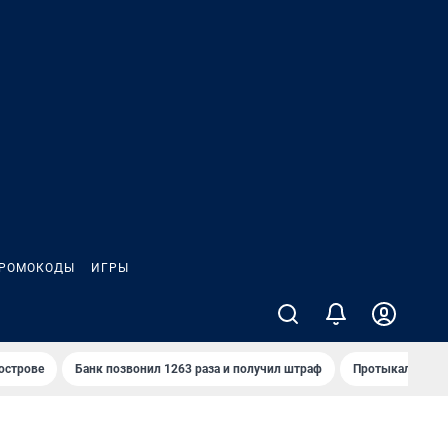
РОМОКОДЫ
ИГРЫ
 острове
Банк позвонил 1263 раза и получил штраф
Протыкал проду