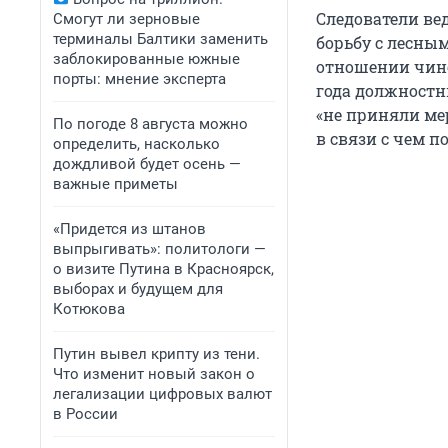
Следователи вед
Смогут ли зерновые
терминалы Балтики заменить
борьбу с лесным
заблокированные южные
отношении чинов
порты: мнение эксперта
года должностн
«не приняли ме
По погоде 8 августа можно
в связи с чем 
определить, насколько
дождливой будет осень —
важные приметы
«Придется из штанов
выпрыгивать»: политологи —
о визите Путина в Красноярск,
выборах и будущем для
Котюкова
Путин вывел крипту из тени.
Что изменит новый закон о
легализации цифровых валют
в России