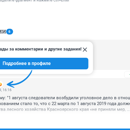
ыделите фрагмент и нажмите Ctrl+Enter
ИИ
6
ады за комментарии и другие задания!
, 23:17


Подробнее в профиле
отниковым усачом боролись
, 16:16
у: "1 августа следователи возбудили уголовное дело в отно
ованием стало то, что с 22 марта по 1 августа 2019 года долж
ва лесного хозяйства Красноярского края «не приняли мер, 
а ликвидацию возникших лесных пожаров, в связи с чем пож
ь на значительные территории»."

Мимоходом не комментирует:)) Тут чиновников обвиняют. На с