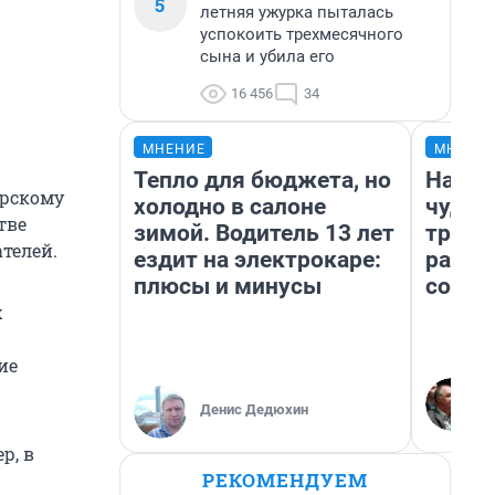
5
летняя ужурка пыталась
успокоить трехмесячного
сына и убила его
16 456
34
МНЕНИЕ
МНЕНИ
Тепло для бюджета, но
Насле
ярскому
холодно в салоне
чудом
тве
зимой. Водитель 13 лет
транс
телей.
ездит на электрокаре:
разне
плюсы и минусы
совет
х
ие
Денис Дедюхин
р, в
РЕКОМЕНДУЕМ