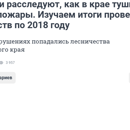
и расследуют, как в крае ту
пожары. Изучаем итоги пров
тв по 2018 году
арушениях попадались лесничества
ого края
3 957
ариев