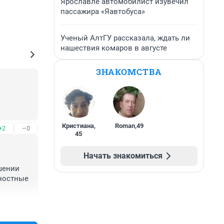
Ярославле автомобилист изувечил
пассажира «Яавтобуса»
Ученый АлтГУ рассказала, ждать ли
нашествия комаров в августе
ЗНАКОМСТВА
Кристиана
,
Roman
,
49
+2
–0
45
Начать знакомиться
шении 
ностные 
ары 
+2
–0
вятых 