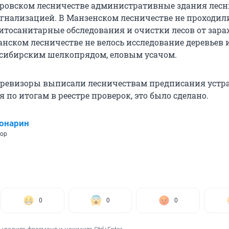
ировском лесничестве административные здания лесн
гнализацией. В Манзенском лесничестве не проходил
итосанитарные обследования и очистки лесов от зар
нском лесничестве не велось исследование деревьев и
сибирским шелкопрядом, еловым усачом.
 ревизоры выписали лесничествам предписания устр
 по итогам в реестре проверок, это было сделано.
онарин
тор
0
0
0