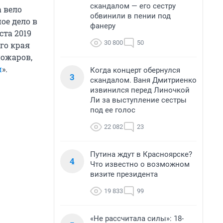
скандалом — его сестру
а вело
обвинили в пении под
ое дело в
фанеру
ста 2019
30 800
50
го края
ожаров,
и
».
Когда концерт обернулся
3
скандалом. Ваня Дмитриенко
извинился перед Линочкой
Ли за выступление сестры
под ее голос
22 082
23
Путина ждут в Красноярске?
4
Что известно о возможном
визите президента
19 833
99
«Не рассчитала силы»: 18-