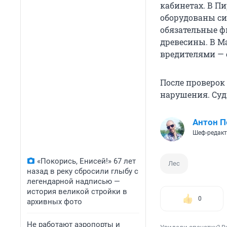
кабинетах. В П
оборудованы си
обязательные ф
древесины. В Ма
вредителями — 
После проверок
нарушения. Судя
Антон П
Шеф-редак
«Покорись, Енисей!» 67 лет
Лес
назад в реку сбросили глыбу с
легендарной надписью —
история великой стройки в
0
архивных фото
Не работают аэропорты и