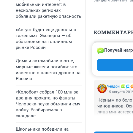
Увидели опечатку? В
мобильный интернет: в
нескольких регионах
объявили ракетную опасность
«Август будет еще довольно
КОММЕНТАР
тяжелым». Эксперты — об
обстановке на топливном
Гость
рынке России
Получай нагр
15 августа 2019
...еловым усачом
Дома и автомобили в огне,
лучше бы с вор
мирные жители погибли: что
известно о налетах дронов на
Россию
Челдон
«Колобок» собрал 100 млн за
15 августа 2019
два дня проката, но фанаты
Чёрным по белом
Человека-паука объявили ему
чиновников. Осн
войну. Разбираемся в
лица министерст
скандале
направленных н
распространилис
Школьники победили на
Такие новости, 