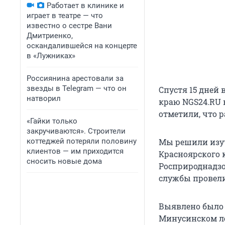
Работает в клинике и
играет в театре — что
известно о сестре Вани
Дмитриенко,
оскандалившейся на концерте
в «Лужниках»
Россиянина арестовали за
звезды в Telegram — что он
Спустя 15 дней
натворил
краю NGS24.RU 
отметили, что 
«Гайки только
закручиваются». Строители
коттеджей потеряли половину
Мы решили изуч
клиентов — им приходится
Красноярского к
сносить новые дома
Росприроднадзо
службы провели
Выявлено было 
Минусинском ле