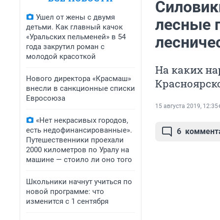
Силовик
Ушел от жены с двумя
лесные 
детьми. Как главный качок
«Уральских пельменей» в 54
лесничес
года закрутил роман с
молодой красоткой
На каких н
Нового директора «Красмаш»
Красноярск
внесли в санкционные списки
Евросоюза
15 августа 2019, 12:35
«Нет некрасивых городов,
есть недофинансированные».
6
коммент
Путешественники проехали
2000 километров по Уралу на
машине — стоило ли оно того
Школьники начнут учиться по
новой программе: что
изменится с 1 сентября