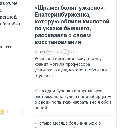
иков не
«Шрамы болят ужасно».
и
Екатеринбурженка,
аженной
которую облили кислотой
 борьба с
по указке бывшего,
рассказала о своем
восстановлении
анить
2 часа
3 704
27
Ученый в изгнании: какую тайну
хранит могила профессора
уфимского вуза, которого обожали
студенты
«Ела одни булочки и пирожные»:
экстремально худые новосибирцы —
о своих попытках набрать вес любой
ценой
0
«Четыре месяца больничных»: в