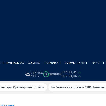
ЕЛЕПРОГРАММА
АФИША
ГОРОСКОП
КУРСЫ ВАЛЮТ
ZODY
П
USD 81,41
СЕЙЧАС
0
ПРОБКИ
+18°C
EUR 94,06
олонтеры Красноярских столбов
На Логинова не пускают СМИ. Законно 