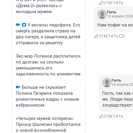
ОТВЕТИТЬ
«Дома-2» развелась с
молодым мужем
Гость
16 апреля 2024
У могилы педофила. Его
Нам пофиг на их
смерть разделила страну на
два лагеря, а защитника детей
ОТВЕТИТЬ
1
отправила за решетку
Экс-мэр Логинов расплатился
по долгам: на сколько
уменьшилась его
задолженность по алиментам
Гость
16 апреля 20
Больше не скрывает:
Полина Гагарина показала
Гость, так как
романтичные кадры с новым
же. Люди пишу
избранником
злорадствуют
ОТВЕТИТЬ
«Четырех мужей потеряла»:
Прохор Шаляпин проболтался
о новой возлюбленной