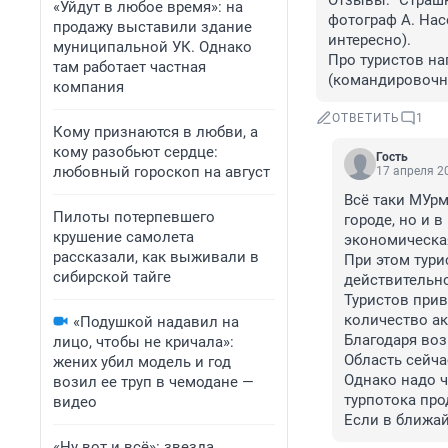
Отзывы: "Страшн
«Уйдут в любое время»: на
фотограф А. Насе
продажу выставили здание
интересно).

муниципальной УК. Однако
Про туристов нап
там работает частная
(командировочны
компания
ОТВЕТИТЬ
1
Кому признаются в любви, а
кому разобьют сердце:
Гость
любовный гороскоп на август
17 апреля 20
Всё таки МУрм
Пилоты потерпевшего
городе, но и 
крушение самолета
экономическая
рассказали, как выживали в
При этом тури
сибирской тайге
действительно
Туристов прив
количество ак
«Подушкой надавил на
Благодаря воз
лицо, чтобы не кричала»:
Область сейча
жених убил модель и год
Однако надо ч
возил ее труп в чемодане —
турпотока про
видео
Если в ближай
«Ну вот и всё»: звезда