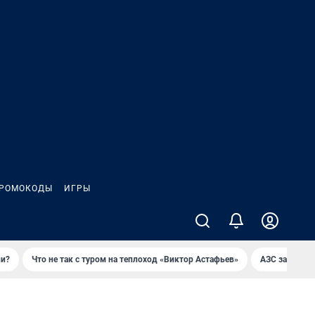
РОМОКОДЫ
ИГРЫ
ли?
Что не так с туром на теплоход «Виктор Астафьев»
AЗС закупае