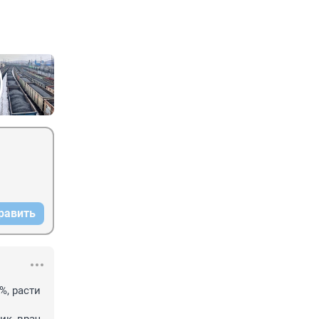
равить
%, расти 