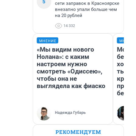
5
сети заправок в Красноярске
внезапно упали больше чем
на 20 рублей
14 332
МНЕНИЕ
МНЕНИ
«Мы видим нового
Мой б
Нолана»: с каким
береж
настроем нужно
хотел
смотреть «Одиссею»,
тысяч
чтобы она не
креди
выглядела как фиаско
приех
безоп
Надежда Губарь
РЕКОМЕНДУЕМ