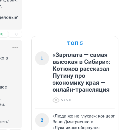
, врач, 
 
деловые" 
+0
–0
ТОП 5
«Зарплата — самая
1
о в 
высокая в Сибири»:
Котюков рассказал
Путину про
экономику края —
шое 
онлайн-трансляция
 
53 601
й.

«Люди же не глухие»: концерт
2
Вани Дмитриенко в
еть".
«Лужниках» обернулся