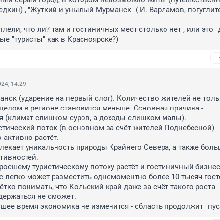
ый серый город, в котором невозможно жить" (путешественник
дкин) , "Жуткий и унылый Мурманск" ( И. Варламов, погуглите,
лели, что ли? там и гостиничных мест столько нет , или это "
е "туристы" как в Красноярске?)
24, 14:29
анск (ударение на первый слог). Количество жителей не тольк
в целом в регионе становится меньше. Основная причина - 
 (климат слишком суров, а доходы слишком малы).

стический поток (в основном за счёт жителей Поднебесной) 
 активно растёт.

лекает уникальность природы Крайнего Севера, а также боль
тивностей.

росшему туристическому потоку растёт и гостиничный бизнес.
с легко может разместить одномоментно более 10 тысяч госте
ётко понимать, что Кольский край даже за счёт такого роста 
держаться не сможет.

шее время экономика не изменится - область продолжит "пуст