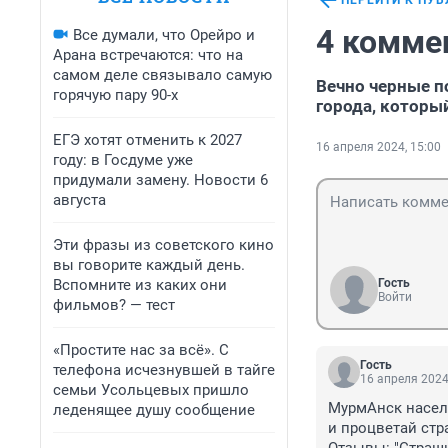
ПЕРЕЙТИ К ПУ
4 комме
Все думали, что Орейро и
Арана встречаются: что на
самом деле связывало самую
Вечно черные п
горячую пару 90-х
города, которы
ЕГЭ хотят отменить к 2027
16 апреля 2024, 15:00
году: в Госдуме уже
придумали замену. Новости 6
августа
Эти фразы из советского кино
вы говорите каждый день.
Вспомните из каких они
Гость
Войти
фильмов? — тест
«Простите нас за всё». С
Гость
телефона исчезнувшей в тайге
16 апреля 2024
семьи Усольцевых пришло
МурмАнск населени
леденящее душу сообщение
и процветай стра