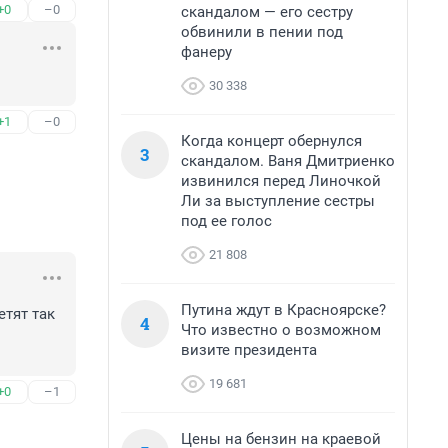
+0
–0
скандалом — его сестру
обвинили в пении под
фанеру
30 338
+1
–0
Когда концерт обернулся
3
скандалом. Ваня Дмитриенко
извинился перед Линочкой
Ли за выступление сестры
под ее голос
21 808
Путина ждут в Красноярске?
тят так 
4
Что известно о возможном
визите президента
19 681
+0
–1
Цены на бензин на краевой