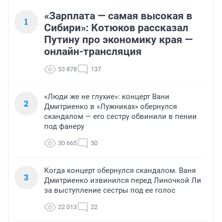
«Зарплата — самая высокая в
1
Сибири»: Котюков рассказал
Путину про экономику края —
онлайн-трансляция
53 878
137
«Люди же не глухие»: концерт Вани
2
Дмитриенко в «Лужниках» обернулся
скандалом — его сестру обвинили в пении
под фанеру
30 665
50
Когда концерт обернулся скандалом. Ваня
3
Дмитриенко извинился перед Линочкой Ли
за выступление сестры под ее голос
22 013
22