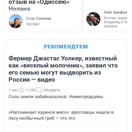
отзыв на «Одиссею»
Нолана
Олег Арефьев
Блогер, предпри
Стас Соколов
владелец в тра
Эксперт
бизнесе
РЕКОМЕНДУЕМ
Фермер Джастас Уолкер, известный
как «веселый молочник», заявил что
его семью могут выдворить из
России — видео
1 час
1 145
Обсудить
Соль земли забайкальской. Нижегородцевы
«Напоминает куриное мясо»: ярославцы нашли в
лесу необычный гриб — что это