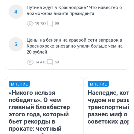
Путина ждут в Красноярске? Что известно о
4
возможном визите президента
19 787
99
Цены на бензин на краевой сети заправок в
5
Красноярске внезапно упали больше чем на
20 рублей
14 415
60
МНЕНИЕ
МНЕНИЕ
«Никого нельзя
Наследие, кото
победить». О чем
чудом не разва
главный блокбастер
транспортный 
этого года, который
разнес миф о 
бьет рекорды в
советских доро
прокате: честный