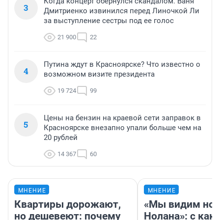
Когда концерт обернулся скандалом. Ваня
3
Дмитриенко извинился перед Линочкой Ли
за выступление сестры под ее голос
21 900
22
Путина ждут в Красноярске? Что известно о
4
возможном визите президента
19 724
99
Цены на бензин на краевой сети заправок в
5
Красноярске внезапно упали больше чем на
20 рублей
14 367
60
МНЕНИЕ
МНЕНИЕ
Квартиры дорожают,
«Мы видим нов
но дешевеют: почему
Нолана»: с как