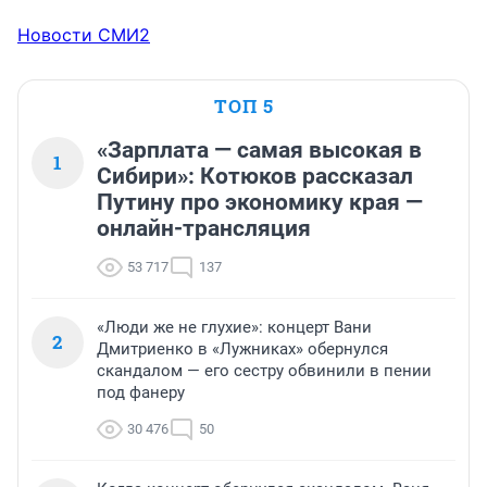
Новости СМИ2
ТОП 5
«Зарплата — самая высокая в
1
Сибири»: Котюков рассказал
Путину про экономику края —
онлайн-трансляция
53 717
137
«Люди же не глухие»: концерт Вани
2
Дмитриенко в «Лужниках» обернулся
скандалом — его сестру обвинили в пении
под фанеру
30 476
50