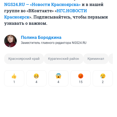
NGS24.RU — «Новости Красноярска»
и в нашей
группе во «ВКонтакте» «
НГС.НОВОСТИ
Красноярск
». Подписывайтесь, чтобы первыми
узнавать о важном.
Полина Бородкина
Заместитель главного редактора NGS24.RU
Красноярский край
Курагинский район
Криминал
Уб
1
4
4
15
2