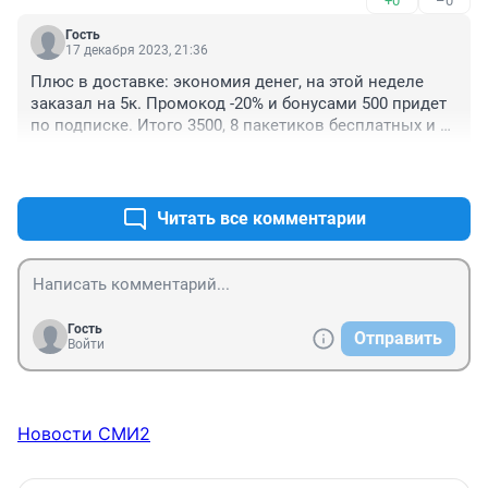
+0
–0
на улице. А в это освободившееся время делаем 
домашние дела или просто отдыхаем, а кто работает 
Гость
много - может в эти часы и поработать и получить 
17 декабря 2023, 21:36
денежки
Плюс в доставке: экономия денег, на этой неделе 
заказал на 5к. Промокод -20% и бонусами 500 придет 
по подписке. Итого 3500, 8 пакетиков бесплатных и 
на бензине сэкономил. Из минусов только фрукты 
+1
–0
деревянные приходят иногда.
Читать все комментарии
Гость
Отправить
Войти
Новости СМИ2