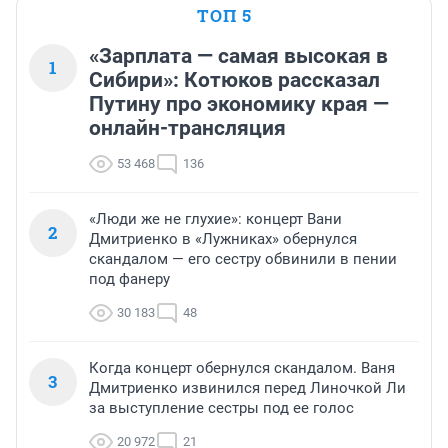
ТОП 5
«Зарплата — самая высокая в
1
Сибири»: Котюков рассказал
Путину про экономику края —
онлайн-трансляция
53 468
136
«Люди же не глухие»: концерт Вани
2
Дмитриенко в «Лужниках» обернулся
скандалом — его сестру обвинили в пении
под фанеру
30 183
48
Когда концерт обернулся скандалом. Ваня
3
Дмитриенко извинился перед Линочкой Ли
за выступление сестры под ее голос
20 972
21