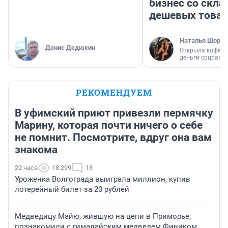
бизнес со скл
дешевых това
Наталья Шорох
Денис Дедюхин
Открыла кофейн
деньги соцразв
РЕКОМЕНДУЕМ
В уфимский приют привезли пермячку
Марину, которая почти ничего о себе
не помнит. Посмотрите, вдруг она вам
знакома
22 часа
18 299
18
Уроженка Волгограда выиграла миллион, купив
лотерейный билет за 20 рублей
Медведицу Майю, жившую на цепи в Приморье,
познакомили с гималайским медведем Фиником