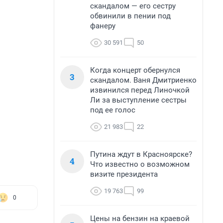
скандалом — его сестру
обвинили в пении под
фанеру
30 591
50
Когда концерт обернулся
3
скандалом. Ваня Дмитриенко
извинился перед Линочкой
Ли за выступление сестры
под ее голос
21 983
22
Путина ждут в Красноярске?
4
Что известно о возможном
визите президента
19 763
99
0
Цены на бензин на краевой