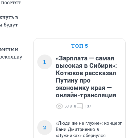
 посетят
хнуть в
ы будут
ТОП 5
ошенный
поскольку
«Зарплата — самая
1
высокая в Сибири»:
Котюков рассказал
Путину про
экономику края —
онлайн-трансляция
53 818
137
«Люди же не глухие»: концерт
2
Вани Дмитриенко в
«Лужниках» обернулся