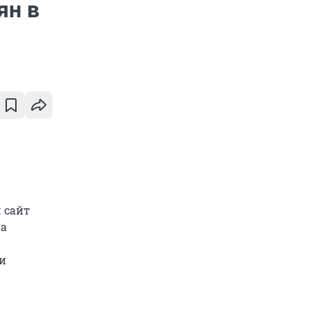
ян в
 сайт
на
и