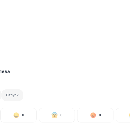
лева
Отпуск
0
0
0