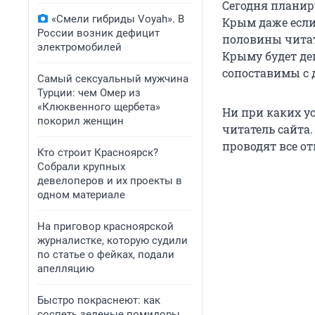
Сегодня планир
«Смели гибриды Voyah». В
Крым даже если
России возник дефицит
половины читате
электромобилей
Крыму будет деш
сопоставимы с 
Самый сексуальный мужчина
Турции: чем Омер из
«Клюквенного щербета»
Ни при каких у
покорил женщин
читатель сайта
проводят все от
Кто строит Красноярск?
Собрали крупных
девелоперов и их проекты в
одном материале
На приговор красноярской
журналистке, которую судили
по статье о фейках, подали
апелляцию
Быстро покраснеют: как
соспеть зеленые помидоры