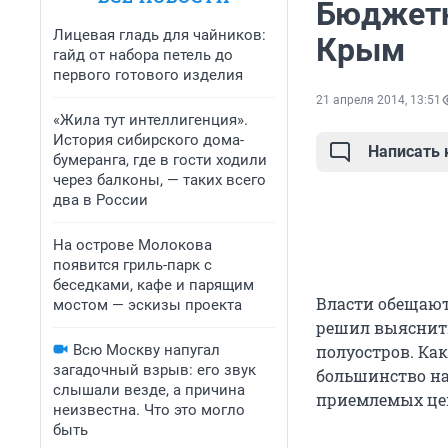
Бюджетн
Лицевая гладь для чайников:
Крым
гайд от набора петель до
первого готового изделия
21 апреля 2014, 13:51
«Жила тут интеллигенция».
История сибирского дома-
Написать
бумеранга, где в гости ходили
через балконы, — таких всего
два в России
На острове Молокова
появится гриль-парк с
беседками, кафе и парящим
Власти обещают
мостом — эскизы проекта
решил выяснить
Всю Москву напугал
полуостров. Ка
загадочный взрыв: его звук
большинство на
слышали везде, а причина
приемлемых цен
неизвестна. Что это могло
быть