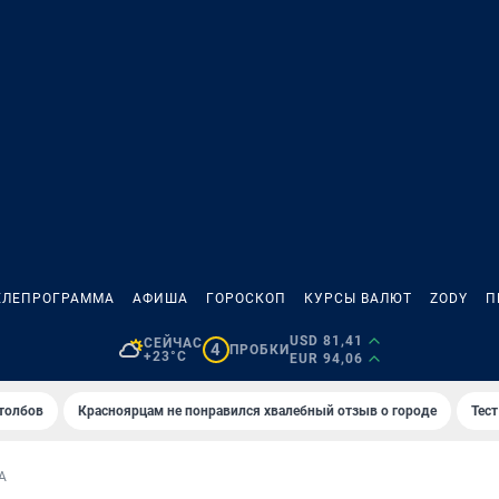
ЕЛЕПРОГРАММА
АФИША
ГОРОСКОП
КУРСЫ ВАЛЮТ
ZODY
П
USD 81,41
СЕЙЧАС
4
ПРОБКИ
+23°C
EUR 94,06
толбов
Красноярцам не понравился хвалебный отзыв о городе
Тес
А