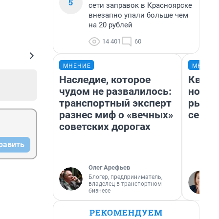
5
сети заправок в Красноярске
внезапно упали больше чем
на 20 рублей
14 401
60
МНЕНИЕ
МНЕНИ
Наследие, которое
Кварт
чудом не развалилось:
но де
транспортный эксперт
рынок
разнес миф о «вечных»
сейча
советских дорогах
равить
Олег Арефьев
Блогер, предприниматель,
владелец в транспортном
бизнесе
РЕКОМЕНДУЕМ