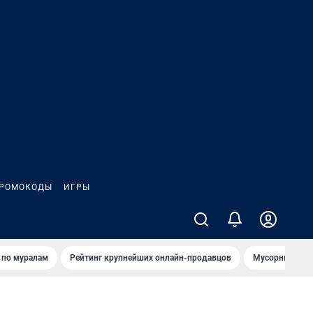
РОМОКОДЫ
ИГРЫ
т по мурaлaм
Рейтинг крупнейших онлайн-продавцов
Мусорный тех