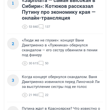
«Зарплата — самая высокая в
1
Сибири»: Котюков рассказал
Путину про экономику края —
онлайн-трансляция
53 840
137
«Люди же не глухие»: концерт Вани
2
Дмитриенко в «Лужниках» обернулся
скандалом — его сестру обвинили в пении
под фанеру
30 615
50
Когда концерт обернулся скандалом. Ваня
3
Дмитриенко извинился перед Линочкой Ли
за выступление сестры под ее голос
21 992
22
Путина ждут в Красноярске? Что известно о