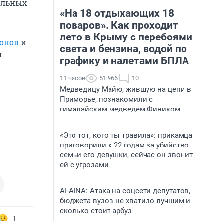
тельных
«На 18 отдыхающих 18
поваров». Как проходит
лето в Крыму с перебоями
лонов
и
света и бензина, водой по
м
графику и налетами БПЛА
11 часов
51 966
10
Медведицу Майю, жившую на цепи в
Приморье, познакомили с
гималайским медведем Фиником
«Это тот, кого ты травила»: прикамца
приговорили к 22 годам за убийство
семьи его девушки, сейчас он звонит
ей с угрозами
AI-AINA: Атака на соцсети депутатов,
бюджета вузов не хватило лучшим и
сколько стоит арбуз
1