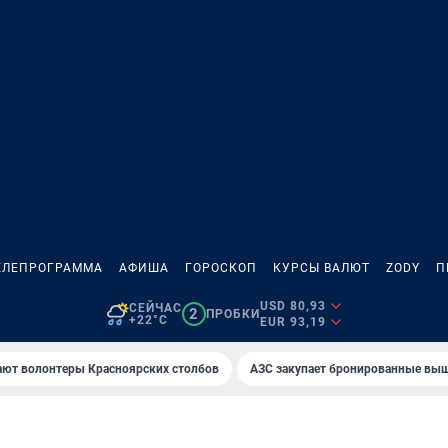
ЕЛЕПРОГРАММА
АФИША
ГОРОСКОП
КУРСЫ ВАЛЮТ
ZODY
П
USD 80,93
СЕЙЧАС
2
ПРОБКИ
+22°C
EUR 93,19
ают волонтеры Красноярских столбов
AЗС закупает бронированные вы