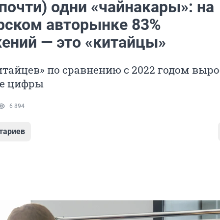
почти) одни «чайнакары»: на
рском авторынке 83%
ений — это «китайцы»
итайцев» по сравнению с 2022 годом выро
е цифры
6 894
тариев