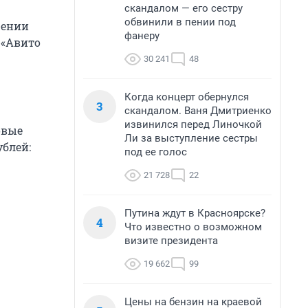
скандалом — его сестру
обвинили в пении под
жении
фанеру
 «Авито
30 241
48
Когда концерт обернулся
3
скандалом. Ваня Дмитриенко
извинился перед Линочкой
овые
Ли за выступление сестры
ублей:
под ее голос
21 728
22
Путина ждут в Красноярске?
4
Что известно о возможном
визите президента
19 662
99
Цены на бензин на краевой