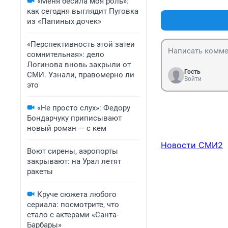
«Меня бесила моя роль»:
как сегодня выглядит Пуговка
из «Папиных дочек»
«Перспективность этой затеи
сомнительная»: дело
Логинова вновь закрыли от
Гость
СМИ. Узнали, правомерно ли
Войти
это
«Не просто слух»: Федору
Бондарчуку приписывают
новый роман — с кем
Новости СМИ2
Воют сирены, аэропорты
закрывают: на Урал летят
ракеты
Круче сюжета любого
сериала: посмотрите, что
стало с актерами «Санта-
Барбары»