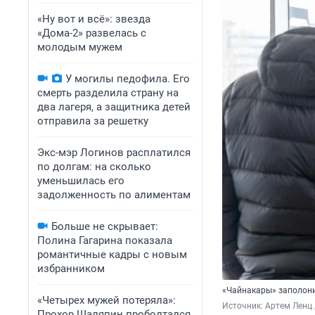
«Ну вот и всё»: звезда
«Дома-2» развелась с
молодым мужем
У могилы педофила. Его
смерть разделила страну на
два лагеря, а защитника детей
отправила за решетку
Экс-мэр Логинов расплатился
по долгам: на сколько
уменьшилась его
задолженность по алиментам
Больше не скрывает:
Полина Гагарина показала
романтичные кадры с новым
избранником
«Чайнакары» заполон
«Четырех мужей потеряла»:
Источник: 
Артем Ленц 
Прохор Шаляпин проболтался