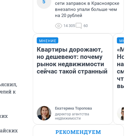
5
сети заправок в Красноярске
внезапно упали больше чем
на 20 рублей
14 305
60
МНЕНИЕ
МНЕНИ
Квартиры дорожают,
«Мы в
но дешевеют: почему
Нолан
рынок недвижимости
настр
сейчас такой странный
смотр
чтобы
ъяснил,
выгля
елей к
Екатерина Торопова
директор агентства
ких
недвижимости
тайских
РЕКОМЕНДУЕМ