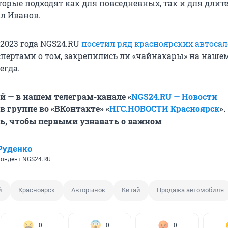
оторые подходят как для повседневных, так и для дли
ал Иванов.
 2023 года NGS24.RU
посетил ряд красноярских автоса
спертами о том, закрепились ли «чайнакары» на наше
егда.
й — в нашем телеграм-канале «
NGS24.RU — Новости
 в группе во «ВКонтакте» «
НГС.НОВОСТИ Красноярск
».
ь, чтобы первыми узнавать о важном
Руденко
пондент NGS24.RU
й
Красноярск
Авторынок
Китай
Продажа автомобиля
0
0
0