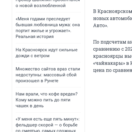
о новой возлюбленной
В Красноярском
новых автомоби
«Меня годами преследует
бывшая любовница мужа: она
Авто».
портит жилье и угрожает».
Реальная история
По подсчетам ан
сравнению с 202
На Красноярск идут сильные
красноярцы вы
дожди с ветром
«чайнакары» в К
Множество сайтов враз стали
цена по сравнен
недоступны: массовый сбой
произошел в Рунете
Нам врали, что кофе вреден?
Кому можно пить до пяти
чашек в день
«У меня есть еще пять минут»:
фельдшер скорой — о борьбе
со смертью, самых сложных