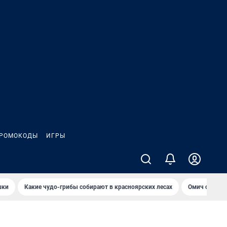
РОМОКОДЫ
ИГРЫ
шки
Какие чудо-грибы собирают в красноярских лесах
Омич сравни