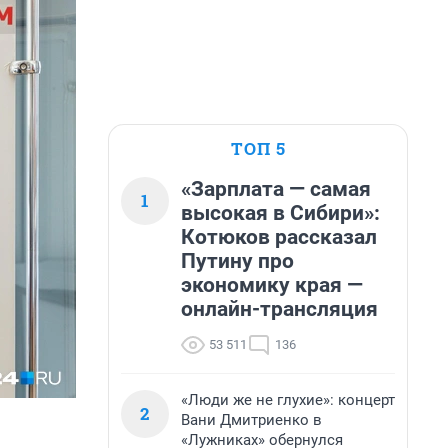
ТОП 5
«Зарплата — самая
1
высокая в Сибири»:
Котюков рассказал
Путину про
экономику края —
онлайн-трансляция
53 511
136
«Люди же не глухие»: концерт
2
Вани Дмитриенко в
«Лужниках» обернулся