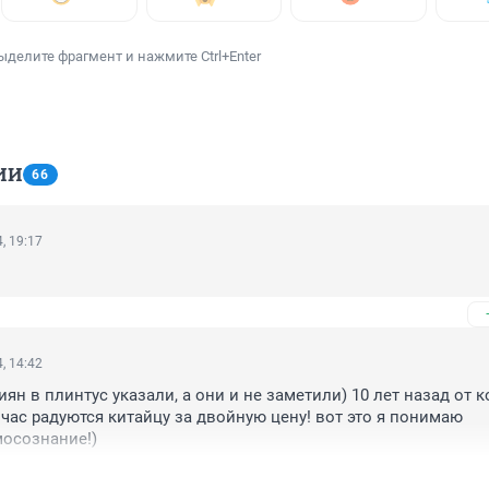
ыделите фрагмент и нажмите Ctrl+Enter
ИИ
66
, 19:17
, 14:42
ян в плинтус указали, а они и не заметили) 10 лет назад от к
йчас радуются китайцу за двойную цену! вот это я понимаю 
мосознание!)