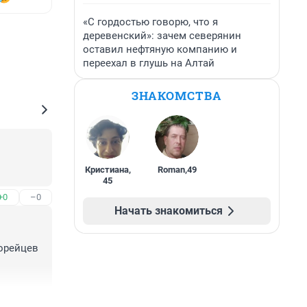
«С гордостью говорю, что я
деревенский»: зачем северянин
оставил нефтяную компанию и
переехал в глушь на Алтай
ЗНАКОМСТВА
Кристиана
,
Roman
,
49
45
+0
–0
Начать знакомиться
орейцев 
+1
–1