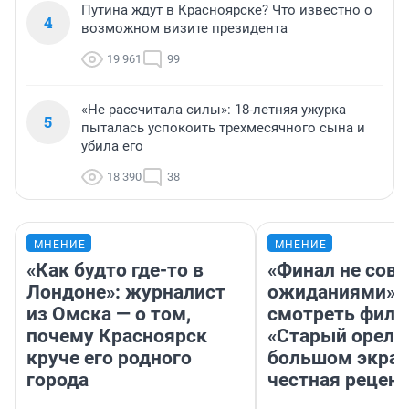
Путина ждут в Красноярске? Что известно о
4
возможном визите президента
19 961
99
«Не рассчитала силы»: 18-летняя ужурка
5
пыталась успокоить трехмесячного сына и
убила его
18 390
38
МНЕНИЕ
МНЕНИЕ
«Как будто где-то в
«Финал не совп
Лондоне»: журналист
ожиданиями»: 
из Омска — о том,
смотреть фил
почему Красноярск
«Старый орел» 
круче его родного
большом экран
города
честная рецен