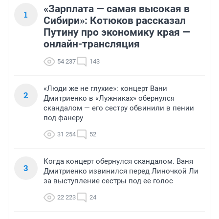
«Зарплата — самая высокая в
1
Сибири»: Котюков рассказал
Путину про экономику края —
онлайн-трансляция
54 237
143
«Люди же не глухие»: концерт Вани
2
Дмитриенко в «Лужниках» обернулся
скандалом — его сестру обвинили в пении
под фанеру
31 254
52
Когда концерт обернулся скандалом. Ваня
3
Дмитриенко извинился перед Линочкой Ли
за выступление сестры под ее голос
22 223
24