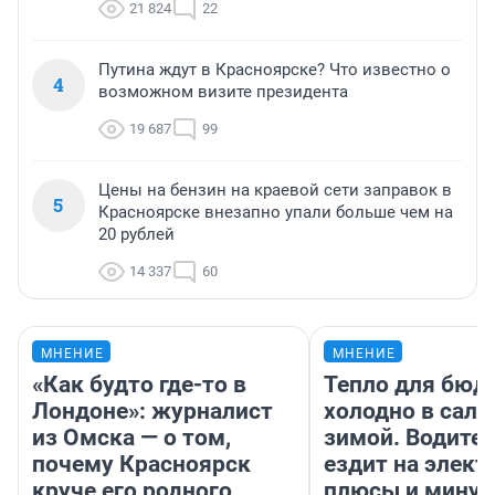
21 824
22
Путина ждут в Красноярске? Что известно о
4
возможном визите президента
19 687
99
Цены на бензин на краевой сети заправок в
5
Красноярске внезапно упали больше чем на
20 рублей
14 337
60
МНЕНИЕ
МНЕНИЕ
«Как будто где-то в
Тепло для бюд
Лондоне»: журналист
холодно в сало
из Омска — о том,
зимой. Водител
почему Красноярск
ездит на элект
круче его родного
плюсы и мину