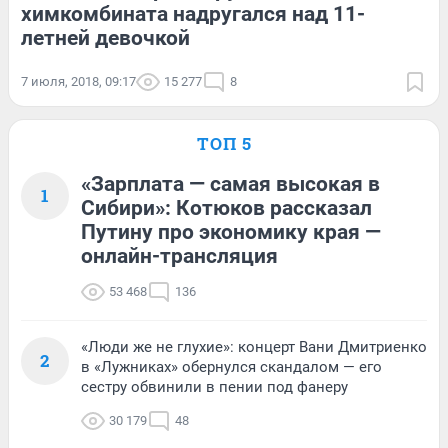
химкомбината надругался над 11-
летней девочкой
7 июля, 2018, 09:17
15 277
8
ТОП 5
«Зарплата — самая высокая в
1
Сибири»: Котюков рассказал
Путину про экономику края —
онлайн-трансляция
53 468
136
«Люди же не глухие»: концерт Вани Дмитриенко
2
в «Лужниках» обернулся скандалом — его
сестру обвинили в пении под фанеру
30 179
48