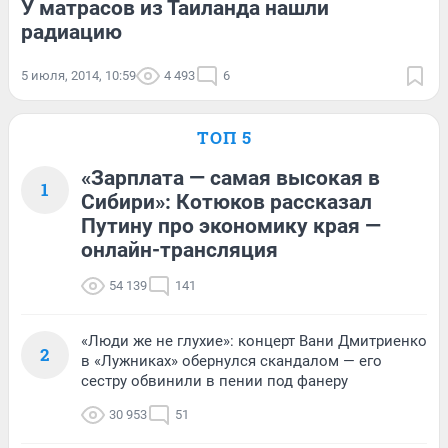
У матрасов из Таиланда нашли
радиацию
5 июля, 2014, 10:59
4 493
6
ТОП 5
«Зарплата — самая высокая в
1
Сибири»: Котюков рассказал
Путину про экономику края —
онлайн-трансляция
54 139
141
«Люди же не глухие»: концерт Вани Дмитриенко
2
в «Лужниках» обернулся скандалом — его
сестру обвинили в пении под фанеру
30 953
51