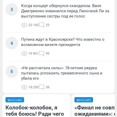
Когда концерт обернулся скандалом. Ваня
3
Дмитриенко извинился перед Линочкой Ли за
выступление сестры под ее голос
22 145
23
Путина ждут в Красноярске? Что известно о
4
возможном визите президента
19 901
99
«Не рассчитала силы»: 18-летняя ужурка
5
пыталась успокоить трехмесячного сына и
убила его
18 250
38
МНЕНИЕ
МНЕНИЕ
Колобок-колобок, я
«Финал не совпа
тебя боюсь! Ради чего
ожиданиями»: с