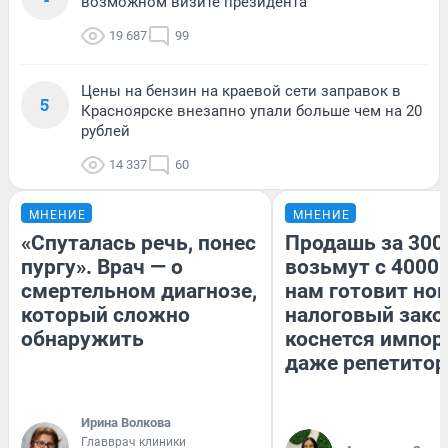
возможном визите президента
19 687
99
Цены на бензин на краевой сети заправок в
5
Красноярске внезапно упали больше чем на 20
рублей
14 337
60
МНЕНИЕ
МНЕНИЕ
«Спуталась речь, понес
Продашь за 3000
пургу». Врач — о
возьмут с 4000.
смертельном диагнозе,
нам готовит но
который сложно
налоговый зако
обнаружить
коснется импор
даже репетитор
Ирина Волкова
Главврач клиники