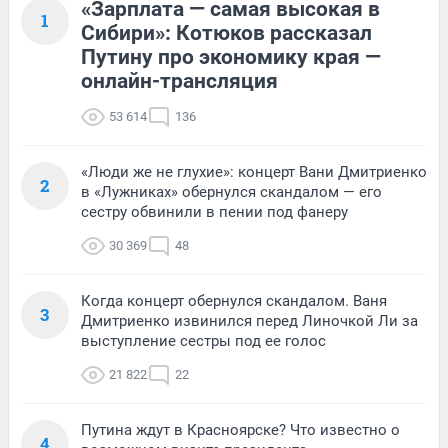
«Зарплата — самая высокая в
1
Сибири»: Котюков рассказал
Путину про экономику края —
онлайн-трансляция
53 614
136
«Люди же не глухие»: концерт Вани Дмитриенко
2
в «Лужниках» обернулся скандалом — его
сестру обвинили в пении под фанеру
30 369
48
Когда концерт обернулся скандалом. Ваня
3
Дмитриенко извинился перед Линочкой Ли за
выступление сестры под ее голос
21 822
22
Путина ждут в Красноярске? Что известно о
4