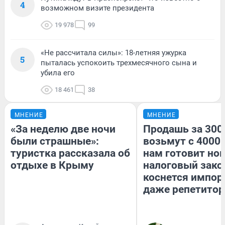
4
возможном визите президента
19 978
99
«Не рассчитала силы»: 18-летняя ужурка
5
пыталась успокоить трехмесячного сына и
убила его
18 461
38
МНЕНИЕ
МНЕНИЕ
«За неделю две ночи
Продашь за 3000
были страшные»:
возьмут с 4000.
туристка рассказала об
нам готовит но
отдыхе в Крыму
налоговый зако
коснется импор
даже репетитор