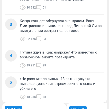
30 982
51
Когда концерт обернулся скандалом. Ваня
3
Дмитриенко извинился перед Линочкой Ли за
выступление сестры под ее голос
22 155
23
Путина ждут в Красноярске? Что известно о
4
возможном визите президента
19 911
99
«Не рассчитала силы»: 18-летняя ужурка
5
пыталась успокоить трехмесячного сына и
убила его
18 285
38