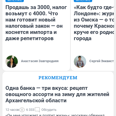
МНЕНИЕ
МНЕНИЕ
Продашь за 3000, налог
«Как будто где-
возьмут с 4000. Что
Лондоне»: журн
нам готовит новый
из Омска — о то
налоговый закон — он
почему Красно
коснется импорта и
круче его родно
даже репетиторов
города
Анастасия Завгородняя
Сергей Энквист
РЕКОМЕНДУЕМ
Одна банка — три вкуса: рецепт
овощного ассорти на зиму для жителей
Архангельской области
12 часов
6 333
Обсудить
«Он мне угрожает и портит жизнь»: москвич обвинил