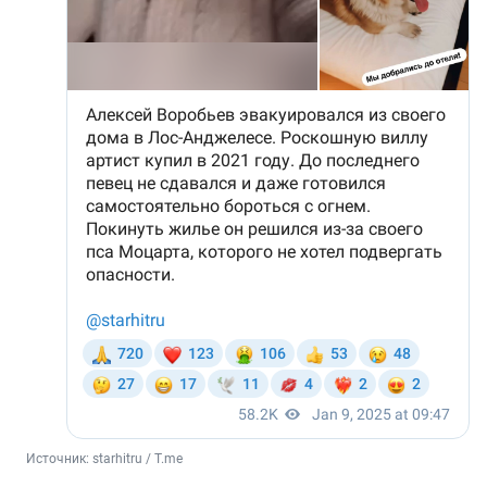
Источник: 
starhitru / T.me