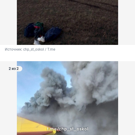
Источник: 
chp_st_oskol / T.me
2 из 2