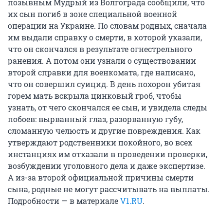
позывным Мудрый из Волгограда сообщили, что
их сын погиб в зоне специальной военной
операции на Украине. По словам родных, сначала
им выдали справку о смерти, в которой указали,
что он скончался в результате огнестрельного
ранения. А потом они узнали о существовании
второй справки для военкомата, где написано,
что он совершил суицид. В день похорон убитая
горем мать вскрыла цинковый гроб, чтобы
узнать, от чего скончался ее сын, и увидела следы
побоев: вырванный глаз, разорванную губу,
сломанную челюсть и другие повреждения. Как
утверждают родственники покойного, во всех
инстанциях им отказали в проведении проверки,
возбуждении уголовного дела и даже экспертизе.
А из-за второй официальной причины смерти
сына, родные не могут рассчитывать на выплаты.
Подробности — в материале
V1.RU
.