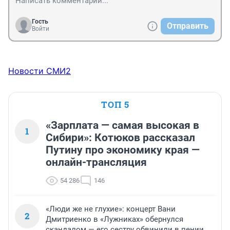
Гость
Отправить
Войти
Новости СМИ2
ТОП 5
«Зарплата — самая высокая в
1
Сибири»: Котюков рассказал
Путину про экономику края —
онлайн-трансляция
54 286
146
«Люди же не глухие»: концерт Вани
2
Дмитриенко в «Лужниках» обернулся
скандалом — его сестру обвинили в пении