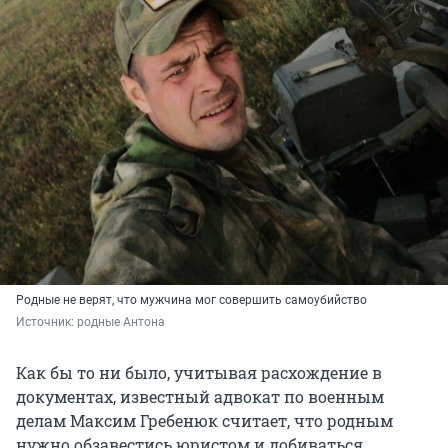
Родные не верят, что мужчина мог совершить самоубийство
Источник: 
родные Антона
Как бы то ни было, учитывая расхождение в
документах, известный адвокат по военным
делам Максим Гребенюк считает, что родным
нужно обзавестись юристом и добиваться