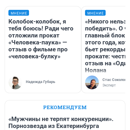
МНЕНИЕ
МНЕНИЕ
Колобок-колобок, я
«Никого нельз
тебя боюсь! Ради чего
победить». О ч
отложили прокат
главный блокб
«Человека-паука» —
этого года, ко
отзыв о фильме про
бьет рекорды 
«человека-булку»
прокате: честн
отзыв на «Оди
Нолана
Стас Соколов
Надежда Губарь
Эксперт
РЕКОМЕНДУЕМ
«Мужчины не терпят конкуренции».
Порнозвезда из Екатеринбурга