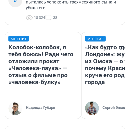
5
пыталась успокоить трехмесячного сына и
убила его
18 324
38
МНЕНИЕ
МНЕНИЕ
Колобок-колобок, я
«Как будто где-
тебя боюсь! Ради чего
Лондоне»: жур
отложили прокат
из Омска — о т
«Человека-паука» —
почему Красно
отзыв о фильме про
круче его родн
«человека-булку»
города
Надежда Губарь
Сергей Энквист