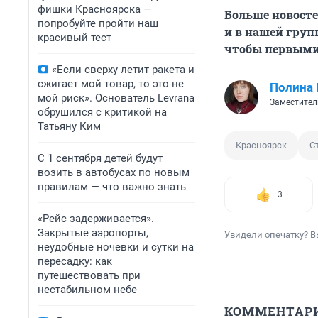
фишки Красноярска —
Больше новосте
попробуйте пройти наш
и в нашей груп
красивый тест
чтобы первыми
«Если сверху летит ракета и
сжигает мой товар, то это не
Полина 
мой риск». Основатель Levrana
Заместител
обрушился с критикой на
Татьяну Ким
Красноярск
С
С 1 сентября детей будут
возить в автобусах по новым
правилам — что важно знать
3
«Рейс задерживается».
Закрытые аэропорты,
Увидели опечатку? В
неудобные ночевки и сутки на
пересадку: как
путешествовать при
нестабильном небе
КОММЕНТАР