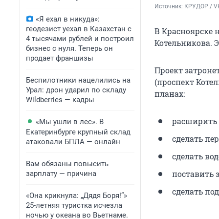
Источник: 
КРУДОР / V
«Я ехал в никуда»:
геодезист уехал в Казахстан с
В Красноярске 
4 тысячами рублей и построил
Котельникова. Э
бизнес с нуля. Теперь он
продает франшизы
Проект затроне
Беспилотники нацелились на
(проспект Котел
Урал: дрон ударил по складу
планах:
Wildberries — кадры
расширить п
«Мы ушли в лес». В
Екатеринбурге крупный склад
сделать пе
атаковали БПЛА — онлайн
сделать во
Вам обязаны повысить
поставить з
зарплату — причина
сделать по
«Она крикнула: „Дядя Боря!“»
25-летняя туристка исчезла
ночью у океана во Вьетнаме.