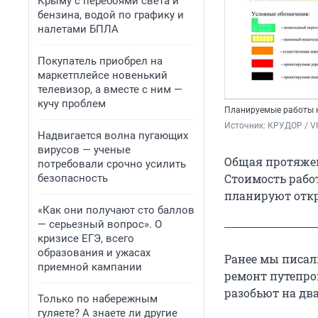
Крыму с перебоями света и
бензина, водой по графику и
налетами БПЛА
Покупатель приобрел на
маркетплейсе новенький
телевизор, а вместе с ним —
кучу проблем
Планируемые работы 
Источник: 
КРУДОР / V
Надвигается волна пугающих
вирусов — ученые
Общая протяжен
потребовали срочно усилить
Стоимость работ
безопасность
планируют откры
«Как они получают сто баллов
— серьезный вопрос». О
кризисе ЕГЭ, всего
образования и ужасах
Ранее мы писал
приемной кампании
ремонт путепро
разобьют на два
Только по набережным
гуляете? А знаете ли другие