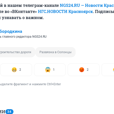
й в нашем телеграм-канале
NGS24.RU — Новости Кра
пе во «ВКонтакте»
НГС.НОВОСТИ Красноярск
. Подписы
 узнавать о важном.
Бородкина
ь главного редактора NGS24.RU
троительство дороги
Развязка в Солонцы
2
1
2
ыделите фрагмент и нажмите Ctrl+Enter
ИИ
34