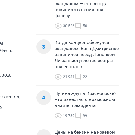
скандалом — его сестру
обвинили в пении под
фанеру
30 526
50
Когда концерт обернулся
цы
3
скандалом. Ваня Дмитриенко
Что в
извинился перед Линочкой
Ли за выступление сестры
под ее голос
тров;
21 931
22
Путина ждут в Красноярске?
 стенки;
4
Что известно о возможном
визите президента
;
19 739
99
Цены на бензин на краевой