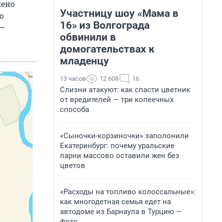
лено
Участницу шоу «Мама в
о
16» из Волгограда
 —
обвинили в
домогательствах к
младенцу
13 часов
12 608
16
Слизни атакуют: как спасти цветник
от вредителей — три копеечных
способа
«Сыночки-корзиночки» заполонили
Екатеринбург: почему уральские
парни массово оставили жен без
цветов
«Расходы на топливо колоссальные»:
как многодетная семья едет на
автодоме из Барнаула в Турцию —
фото