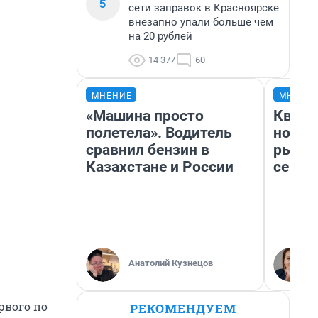
5
сети заправок в Красноярске
внезапно упали больше чем
на 20 рублей
14 377
60
МНЕНИЕ
МНЕНИ
«Машина просто
Кварт
полетела». Водитель
но де
сравнил бензин в
рынок
Казахстане и России
сейча
Анатолий Кузнецов
рвого по
РЕКОМЕНДУЕМ