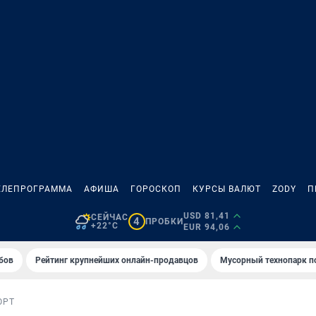
ЕЛЕПРОГРАММА
АФИША
ГОРОСКОП
КУРСЫ ВАЛЮТ
ZODY
П
USD 81,41
СЕЙЧАС
4
ПРОБКИ
+22°C
EUR 94,06
бов
Рейтинг крупнейших онлайн-продавцов
Мусорный технопарк п
ОРТ