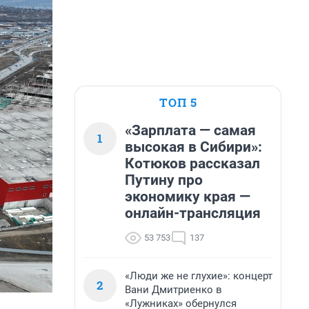
ТОП 5
«Зарплата — самая
1
высокая в Сибири»:
Котюков рассказал
Путину про
экономику края —
онлайн-трансляция
53 753
137
«Люди же не глухие»: концерт
2
Вани Дмитриенко в
«Лужниках» обернулся