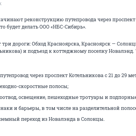
K
начинают реконструкцию путепровода через проспект
то будет делать ООО «НБС-Сибирь».
т три дороги: Обход Красноярска, Красноярск — Солон
ьникова) и подъезд к коттеджному поселку Новалэнд. 
утепровод через проспект Котельникова с 21 до 29 ме
реходно-скоростные полосы;
доотвод, освещение, пешеходные тротуары и подпорные
наки и барьеры, в том числе на разделительной полосе
дземный переход из Новалэнда в Солонцы.