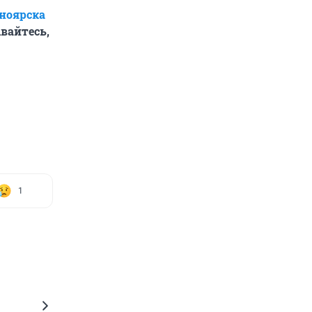
сноярска
вайтесь,
1