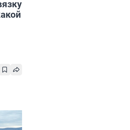
вязку
какой