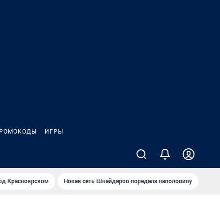
РОМОКОДЫ
ИГРЫ
од Крaсноярском
Новая сеть Шнайдеров поредела наполовину
На Л