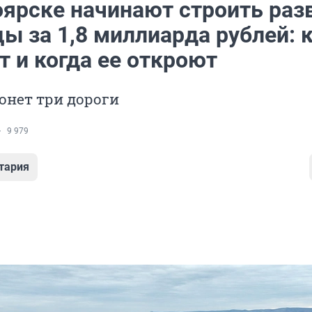
оярске начинают строить раз
ы за 1,8 миллиарда рублей: 
т и когда ее откроют
онет три дороги
9 979
тария