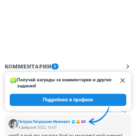
КОММЕНТАРИИ
3
Получай награды за комментарии и другие 
Гость
4 февраля 2022, 13:17
задания!
А убыточная, потому что частники на небольших 
Подробнее в профиле
автобусах пользуются гораздо большим спросом.
+1
–0
Петруха Петрушкин Иванович
4 февраля 2022, 10:07
ура!!! и всё это заслуга Уса! ус молодец! мой ученик!