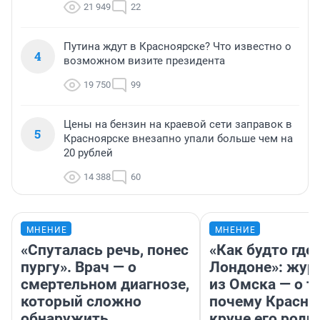
21 949
22
Путина ждут в Красноярске? Что известно о
4
возможном визите президента
19 750
99
Цены на бензин на краевой сети заправок в
5
Красноярске внезапно упали больше чем на
20 рублей
14 388
60
МНЕНИЕ
МНЕНИЕ
«Спуталась речь, понес
«Как будто где-
пургу». Врач — о
Лондоне»: жур
смертельном диагнозе,
из Омска — о т
который сложно
почему Красно
обнаружить
круче его родн