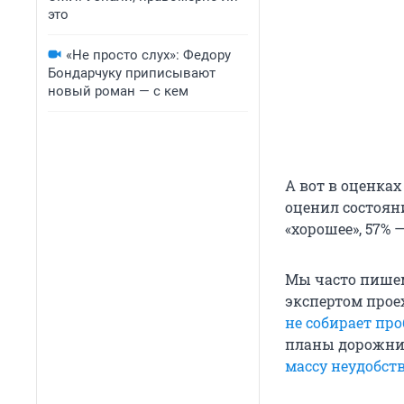
это
«Не просто слух»: Федору
Бондарчуку приписывают
новый роман — с кем
А вот в оценка
оценил состоян
«хорошее», 57% 
Мы часто пишем
экспертом прое
не собирает про
планы дорожни
массу неудобст