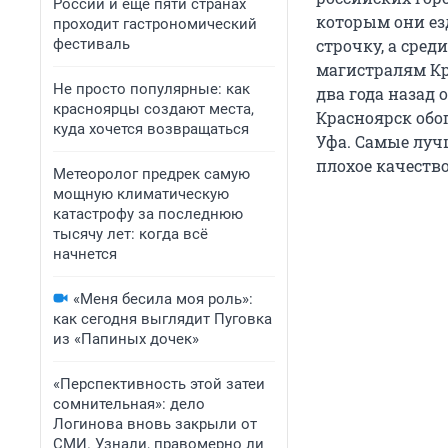
России и еще пяти странах
которым они ез
проходит гастрономический
фестиваль
строчку, а сре
магистралям Кр
Не просто популярные: как
два года назад 
красноярцы создают места,
Красноярск обог
куда хочется возвращаться
Уфа. Самые лучш
плохое качество
Метеоролог предрек самую
мощную климатическую
катастрофу за последнюю
тысячу лет: когда всё
начнется
«Меня бесила моя роль»:
как сегодня выглядит Пуговка
из «Папиных дочек»
«Перспективность этой затеи
сомнительная»: дело
Логинова вновь закрыли от
СМИ. Узнали, правомерно ли