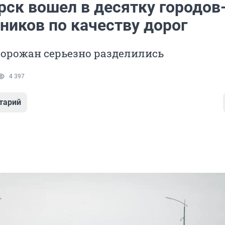
рск вошел в десятку городов
ников по качеству дорог
горожан серьезно разделились
4 397
тарий