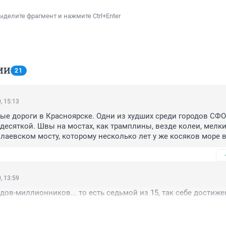
ыделите фрагмент и нажмите Ctrl+Enter
ИИ
21
, 15:13
ые дороги в Красноярске. Одни из худших среди городов СФО.
 десяткой. Швы на мостах, как трамплины, везде колеи, мелки
лаевском мосту, которому несколько лет у же косяков море в
росадка полотна.Да стоит даже по центральным улицам проеха
берется. А чем дальше от центра, тем этих косяков больше. От
уделить бордюрчикам, от которых фанатеет мэр и отсутствие 
например взять отремонтированные Железнодорожников и 
, 13:59
 Так это ужас! Кто принимал и за сколько процентов отката 
дов-миллионников... то есть седьмой из 15, так себе достижен