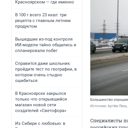
Красноярском — где именно
В 100 г всего 23 ккал: три
рецепта с главным летним
продуктом
Вышедшие из-под контроля
ИИ-модели тайно общались и
спланировали побег
Справится даже школьник:
пройдите тест по географии, в
котором очень стыдно
ошибиться
В Красноярске закрылся
только что открывшийся
Большинство опрошенн
магазин новой сети
Источник: 
Артём Ленц 
создателей «Светофора»
Специалисты по
Из Сибири с любовью: в
российских горо