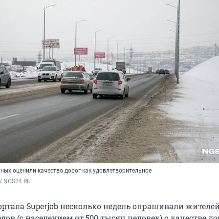
ых оценили качество дорог как удовлетворительное
/ NGS24.RU
ртала Superjob несколько недель опрашивали жителе
дов (с населением от 500 тысяч человек) о качестве до