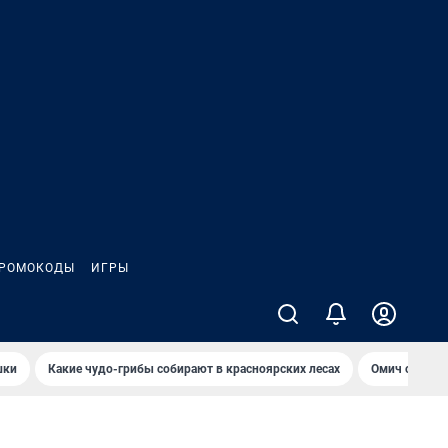
РОМОКОДЫ
ИГРЫ
шки
Какие чудо-грибы собирают в красноярских лесах
Омич сравни