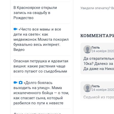
В Красноярске открыли
Увидели опечатку? В
запись на свадьбу в
Рождество
«Чисто все мамы и все
дети на свете»: как
КОММЕНТАР
медвежонок Момота покорил
буквально весь интернет.
Гость
Видео
24 ноября 2020
Да отвратительн
Опасная петрушка и ядовитая
10ка? Далеко за
вишня: какие растения чаще
Да даже на Нико
всего путают со съедобными
в том числе и п
косяков море на
«Долго боялась
внимание стоит 
Гость
выходить на улицу». Мама
ливневок. Вот 
24 ноября 2020
искалеченного бойца — о том,
Аэровокзальную.
Седьмой из горо
как спасает сына, который
непонятно!!!
разбился по пути к невесте