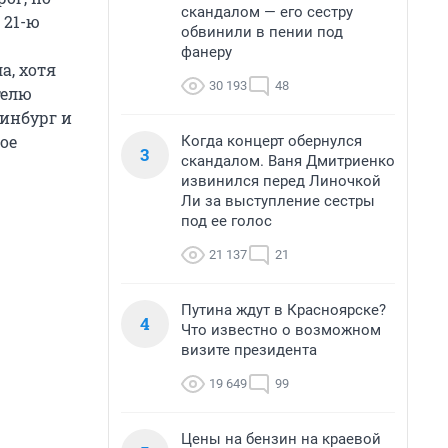
скандалом — его сестру
 21-ю
обвинили в пении под
фанеру
а, хотя
30 193
48
телю
ринбург и
ое
Когда концерт обернулся
3
скандалом. Ваня Дмитриенко
извинился перед Линочкой
Ли за выступление сестры
под ее голос
21 137
21
Путина ждут в Красноярске?
4
Что известно о возможном
визите президента
19 649
99
Цены на бензин на краевой