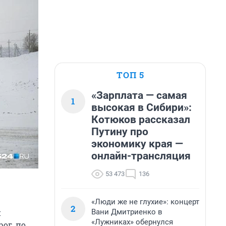
ТОП 5
«Зарплата — самая
1
высокая в Сибири»:
Котюков рассказал
Путину про
экономику края —
онлайн-трансляция
53 473
136
«Люди же не глухие»: концерт
2
Вани Дмитриенко в
й
«Лужниках» обернулся
рог, по