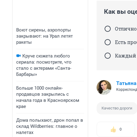
Как вы оц
Отлично
Воют сирены, аэропорты
закрывают: на Урал летят
Есть про
ракеты
Каждый 
Круче сюжета любого
сериала: посмотрите, что
стало с актерами «Санта-
Барбары»
Татьяна
Больше 1000 онлайн-
Корреспонд
продавцов закрылись с
начала года в Красноярском
крае
Качество дороги
Дома полыхают, дрон попал в
склад Wildberries: главное о
0
налетах