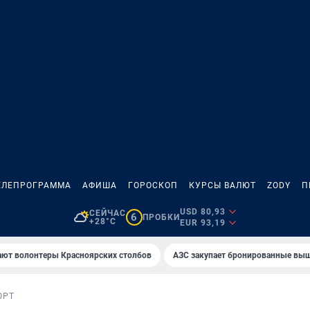
ЕЛЕПРОГРАММА
АФИША
ГОРОСКОП
КУРСЫ ВАЛЮТ
ZODY
П
USD 80,93
СЕЙЧАС
6
ПРОБКИ
+28°C
EUR 93,19
ают волонтеры Красноярских столбов
AЗС закупает бронированные вы
ОРТ