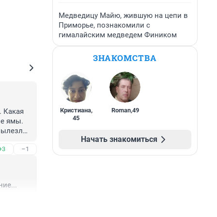
Медведицу Майю, жившую на цепи в
Приморье, познакомили с
гималайским медведем Фиником
ЗНАКОМСТВА
Кристиана
,
Roman
,
49
 Какая 
45
е ямы. 
ылезло, 
Начать знакомиться
ть, 
+3
–1
дельное 
ие...
+2
–0