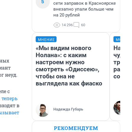
5
сети заправок в Красноярске
внезапно упали больше чем
на 20 рублей
14 296
60
МНЕНИЕ
МНЕНИ
«Мы видим нового
Насле
Нолана»: с каким
чудом
нных
настроем нужно
транс
риант
смотреть «Одиссею»,
разне
г неуд.
чтобы она не
совет
выглядела как фиаско
ле с
а
теперь
входят в
Надежда Губарь
ызывает
РЕКОМЕНДУЕМ