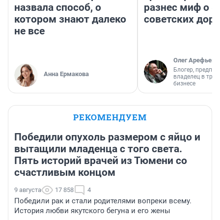
назвала способ, о
разнес миф о 
котором знают далеко
советских доро
не все
Олег Арефьев
Блогер, предпри
Анна Ермакова
владелец в тра
бизнесе
РЕКОМЕНДУЕМ
Победили опухоль размером с яйцо и
вытащили младенца с того света.
Пять историй врачей из Тюмени со
счастливым концом
9 августа
17 858
4
Победили рак и стали родителями вопреки всему.
История любви якутского бегуна и его жены