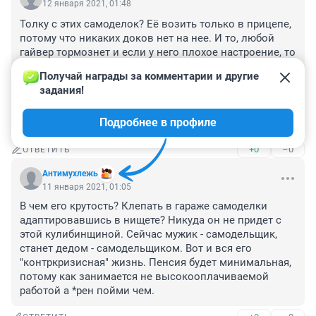
12 января 2021, 01:48
Толку с этих самоделок? Её возить только в прицепе, 
потому что никаких доков нет на нее. И то, любой 
гайвер тормознет и если у него плохое настроение, то 
начнет тебе намекать на то, что возможно ты эту 
Получай награды за комментарии и другие 
технику где-то украл. И смысл тогда? Привозить до 
задания!
места покатушек на джипе и назад? Лучше китайский 
квадрик взять и кататься по дорогам общего 
Подробнее в профиле
пользования.
+0
–0
ОТВЕТИТЬ
Антимухлежь
11 января 2021, 01:05
В чем его крутость? Клепать в гараже самоделки 
адаптировавшись в нищете? Никуда он не придет с 
этой кулибинщиной. Сейчас мужик - самодельщик, 
станет дедом - самодельщиком. Вот и вся его 
"контркризисная" жизнь. Пенсия будет минимальная, 
потому как занимается не высокооплачиваемой 
работой а *рен пойми чем.