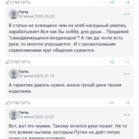
+3
–4
ОТВЕТИТЬ
Гость
30 июня 2020, 05:23
В статье не освещено чем на хлеб насущный умелец 
зарабатывает.Все как бы хобби, для души... Продажей 
"самодвижущихся вездеходов"? А так да: если есть 
руки, то многое упрощается...И с укожопымыми 
сервисменами круг общения сужается.
+2
–1
ОТВЕТИТЬ
Гость
30 июня 2020, 01:19
А гарантии давать нужно, иначе грошб цена твоим 
изделиям.
+1
–3
ОТВЕТИТЬ
Гость
29 июня 2020, 22:47
Вот, вот это мужик. Такому хочется руки пожат. Не то 
что всякие нытики, которым Путин не даёт пятую 
точку от дивана оторвать