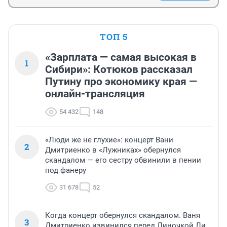
ТОП 5
«Зарплата — самая высокая в
1
Сибири»: Котюков рассказал
Путину про экономику края —
онлайн-трансляция
54 432
148
«Люди же не глухие»: концерт Вани
2
Дмитриенко в «Лужниках» обернулся
скандалом — его сестру обвинили в пении
под фанеру
31 678
52
Когда концерт обернулся скандалом. Ваня
3
Дмитриенко извинился перед Линочкой Ли