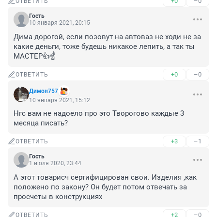
+0
–0
ОТВЕТИТЬ
Гость
10 января 2021, 20:15
Дима дорогой, если позовут на автоваз не ходи не за 
какие деньги, тоже будешь никакое лепить, а так ты 
МАСТЕР👍☝
+0
–0
ОТВЕТИТЬ
Димон757
10 января 2021, 15:12
Нгс вам не надоело про это Творогово каждые 3 
месяца писать?
+3
–1
ОТВЕТИТЬ
Гость
1 июля 2020, 23:44
А этот товарисч сертифицирован свои. Изделия ,как 
положено по закону? Он будет потом отвечать за 
просчеты в конструкциях
+2
–0
ОТВЕТИТЬ