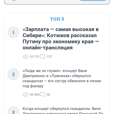
ТОП 5
«Зарплата — самая высокая в
1
Сибири»: Котюков рассказал
Путину про экономику края —
онлайн-трансляция
53 731
137
«Люди же не глухие»: концерт Вани
2
Дмитриенко в «Лужниках» обернулся
скандалом — его сестру обвинили в пении
под фанеру
30 494
50
Когда концерт обернулся скандалом. Ваня
3
Дмитриенко извинился перед Линочкой Ли