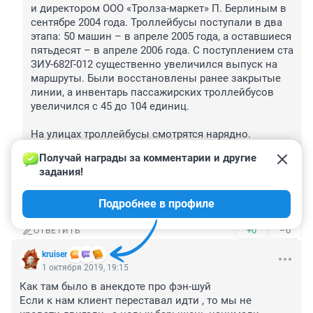
и директором ООО «Тролза-маркет» П. Берлиным в 
сентябре 2004 года. Троллейбусы поступали в два 
этапа: 50 машин – в апреле 2005 года, а оставшиеся 
пятьдесят – в апреле 2006 года. С поступлением ста 
ЗИУ-682Г-012 существенно увеличился выпуск на 
маршруты. Были восстановлены ранее закрытые 
линии, а инвентарь пассажирских троллейбусов 
увеличился с 45 до 104 единиц.

На улицах троллейбусы смотрятся нарядно. 
Возможно, по истечении определенного времени 
Получай награды за комментарии и другие 
внешний вид изменится, но сегодня троллейбусы в 
задания!
Душанбе выглядят современным, опрятным и 
дисциплинированным видом городского 
Подробнее в профиле
пассажирского транспорта.
+0
–0
ОТВЕТИТЬ
kruiser
1 октября 2019, 19:15
Как там было в анекдоте про фэн-шуй 

Если к нам клиент переставал идти , то мы не 