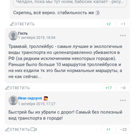
Челдон, пока мы тут ноем, бабосик капает - ресурсы вывозятся в обмен на фантики
Скрепец, всё верно. стабильность же :))
+2
–1
ОТВЕТИТЬ
Гость
1 октября 2019, 18:04
Трамвай, троллейбус - самые лучшие и экологичные 
виды транспорта но целенаправленно убиваются в 
РФ (за редким исключением некоторых городов). 
Раньше было больше 10 маршрутов троллейбусов и 
на них ездили тк это были нормальные маршруты, а 
не как сейчас...
+17
–0
ОТВЕТИТЬ
Иван сидоров
1 октября 2019, 17:27
Быстрей бы их убрали с дорог! Самый без полезный 
вид транспорта в городе!
+1
–23
ОТВЕТИТЬ
8