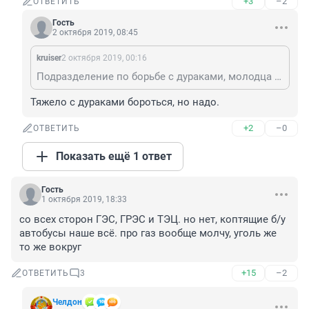
+3
–2
ОТВЕТИТЬ
Гость
2 октября 2019, 08:45
kruiser
2 октября 2019, 00:16
Подразделение по борьбе с дураками, молодца ! Алфавит осилил и слова начал понимать . Следующая стадия - поймёшь смысл ! Это логика ! А пока крепись , но это твой критерий
Тяжело с дураками бороться, но надо.
+2
–0
ОТВЕТИТЬ
Показать ещё 1 ответ
Гость
1 октября 2019, 18:33
со всех сторон ГЭС, ГРЭС и ТЭЦ. но нет, коптящие б/у 
автобусы наше всё. про газ вообще молчу, уголь же 
то же вокруг
+15
–2
ОТВЕТИТЬ
3
Челдон