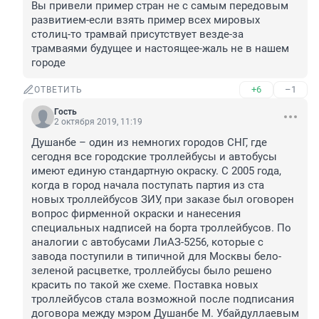
Вы привели пример стран не с самым передовым 
развитием-если взять пример всех мировых 
столиц-то трамвай присутствует везде-за 
трамваями будущее и настоящее-жаль не в нашем 
городе
+6
–1
ОТВЕТИТЬ
Гость
2 октября 2019, 11:19
Душанбе – один из немногих городов СНГ, где 
сегодня все городские троллейбусы и автобусы 
имеют единую стандартную окраску. С 2005 года, 
когда в город начала поступать партия из ста 
новых троллейбусов ЗИУ, при заказе был оговорен 
вопрос фирменной окраски и нанесения 
специальных надписей на борта троллейбусов. По 
аналогии с автобусами ЛиАЗ-5256, которые с 
завода поступили в типичной для Москвы бело-
зеленой расцветке, троллейбусы было решено 
красить по такой же схеме. Поставка новых 
троллейбусов стала возможной после подписания 
договора между мэром Душанбе М. Убайдуллаевым 