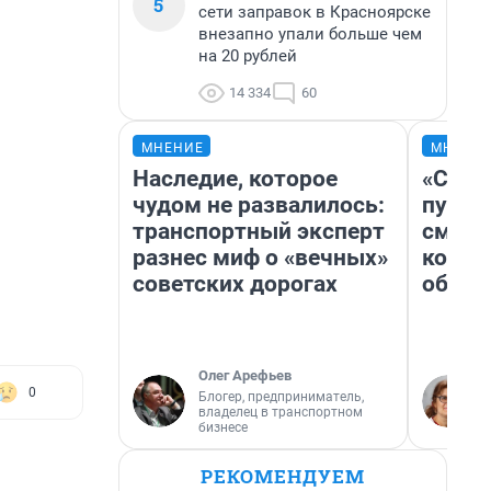
5
сети заправок в Красноярске
внезапно упали больше чем
на 20 рублей
14 334
60
МНЕНИЕ
МНЕНИ
Наследие, которое
«Спут
чудом не развалилось:
пургу»
транспортный эксперт
смерт
разнес миф о «вечных»
котор
советских дорогах
обнар
Олег Арефьев
0
Блогер, предприниматель,
владелец в транспортном
бизнесе
РЕКОМЕНДУЕМ