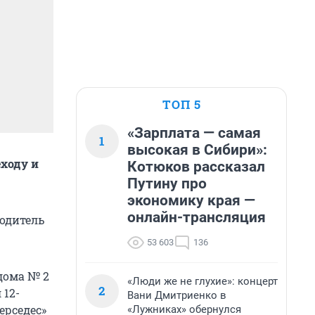
ТОП 5
«Зарплата — самая
1
высокая в Сибири»:
ходу и
Котюков рассказал
Путину про
экономику края —
онлайн-трансляция
водитель
53 603
136
дома № 2
«Люди же не глухие»: концерт
2
 12-
Вани Дмитриенко в
ерседес»
«Лужниках» обернулся