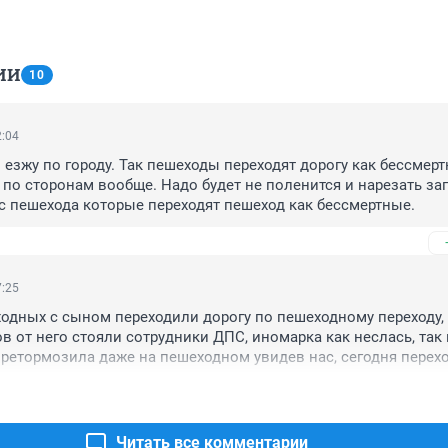
ИИ
10
2:04
м езжу по городу. Так пешеходы переходят дорогу как бессмерт
 по сторонам вообще. Надо будет не поленится и нарезать зап
с пешехода которые переходят пешеход как бессмертные.
7:25
дных с сыном переходили дорогу по пешеходному переходу, 
в от него стояли сотрудники ДПС, иномарка как неслась, так и
претормозила даже на пешеходном увидев нас, сегодня перехо
олы № 19, водитель притормозил только перед лежачим 
торый идет перед пешеходным переходом, а дальше опять как
не додумался, что тормозить надо, когда люди переходят дорог
еходу.
Читать все комментарии