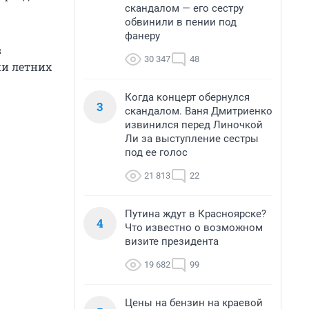
скандалом — его сестру
обвинили в пении под
фанеру
в
30 347
48
ии летних
Когда концерт обернулся
3
скандалом. Ваня Дмитриенко
извинился перед Линочкой
Ли за выступление сестры
под ее голос
21 813
22
Путина ждут в Красноярске?
4
Что известно о возможном
визите президента
19 682
99
Цены на бензин на краевой