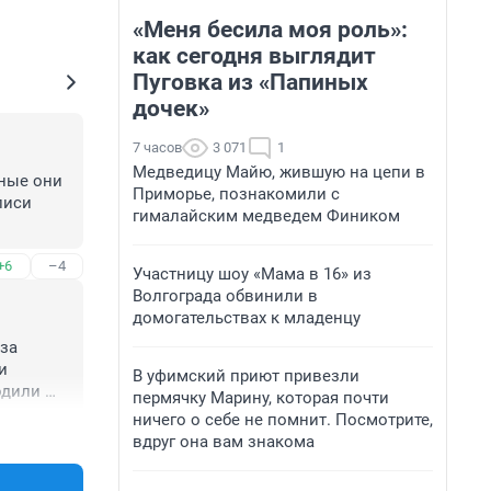
«Меня бесила моя роль»:
как сегодня выглядит
Пуговка из «Папиных
дочек»
7 часов
3 071
1
Медведицу Майю, жившую на цепи в
ные они 
Приморье, познакомили с
иси 
гималайским медведем Фиником
+6
–4
Участницу шоу «Мама в 16» из
Волгограда обвинили в
домогательствах к младенцу
за 
 
В уфимский приют привезли
дили 
пермячку Марину, которая почти
ничего о себе не помнит. Посмотрите,
+6
–2
 
вдруг она вам знакома
у по 