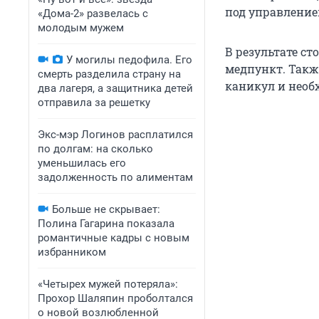
под управлением
«Дома-2» развелась с
молодым мужем
В результате с
У могилы педофила. Его
медпункт. Такж
смерть разделила страну на
каникул и необ
два лагеря, а защитника детей
отправила за решетку
Экс-мэр Логинов расплатился
по долгам: на сколько
уменьшилась его
задолженность по алиментам
Больше не скрывает:
Полина Гагарина показала
романтичные кадры с новым
избранником
«Четырех мужей потеряла»:
Прохор Шаляпин проболтался
о новой возлюбленной