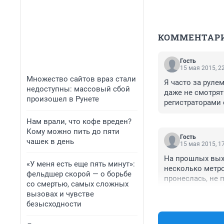
КОММЕНТАР
Гость
15 мая 2015, 2
Множество сайтов враз стали
Я часто за руле
недоступны: массовый сбой
даже не смотрят
произошел в Рунете
регистраторами 
Нам врали, что кофе вреден?
Кому можно пить до пяти
Гость
чашек в день
15 мая 2015, 1
На прошлых выхо
«У меня есть еще пять минут»:
несколько метро
фельдшер скорой — о борьбе
пронеслась, не 
со смертью, самых сложных
дорогу возле шк
вызовах и чувстве
полицейским, ко
безысходности
полетел и даже 
пешеходному пер