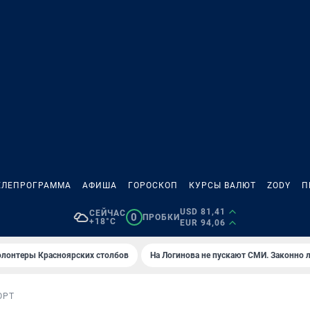
ЕЛЕПРОГРАММА
АФИША
ГОРОСКОП
КУРСЫ ВАЛЮТ
ZODY
П
USD 81,41
СЕЙЧАС
0
ПРОБКИ
+18°C
EUR 94,06
олонтеры Красноярских столбов
На Логинова не пускают СМИ. Законно 
ОРТ