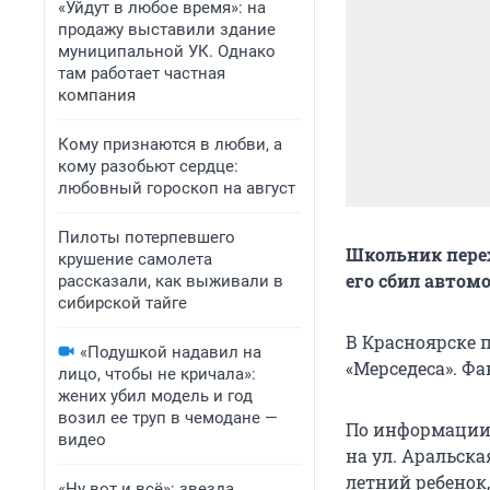
«Уйдут в любое время»: на
продажу выставили здание
муниципальной УК. Однако
там работает частная
компания
Кому признаются в любви, а
кому разобьют сердце:
любовный гороскоп на август
Пилоты потерпевшего
Школьник пере
крушение самолета
его сбил автом
рассказали, как выживали в
сибирской тайге
В Красноярске 
«Подушкой надавил на
«Мерседеса». Ф
лицо, чтобы не кричала»:
жених убил модель и год
возил ее труп в чемодане —
По информации 
видео
на ул. Аральска
летний ребенок,
«Ну вот и всё»: звезда