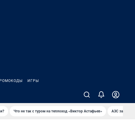
РОМОКОДЫ
ИГРЫ
ли?
Что не так с туром на теплоход «Виктор Астафьев»
AЗС закупае