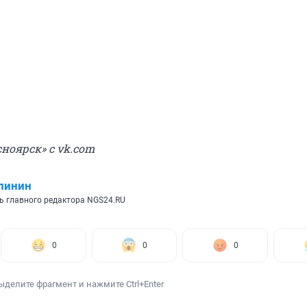
ноярск» с vk.com
линин
ь главного редактора NGS24.RU
0
0
0
ыделите фрагмент и нажмите Ctrl+Enter