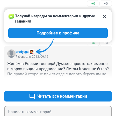
+0
–0
Гость
7 февраля 2013, 14:07
Получай награды за комментарии и другие 
задания!
Есть такой сайт - krasroad точка ru.

Можно сообщать туда о нарушениях. 

Подробнее в профиле
Надо создавать поток сообщений о проблемных 
местах!

+0
–0
Да побольше, побольше!
brodyaga
7 февраля 2013, 09:16
Живём в России господа! Думаете просто так именно 
в мороз выдали предписание? Летом Колеи не было? 
По правой стороне при съезде с левого берега ям не 
было? Стоимость работ зимой в 3,5 раза дороже. 
+0
–0
Только, что бюджет поделили. Остались крохи 
которые не знали как поделить. Нужно освоит. Летом 
всё одно будут делать заново.
Читать все комментарии