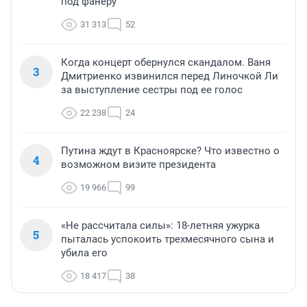
под фанеру
31 313
52
Когда концерт обернулся скандалом. Ваня
3
Дмитриенко извинился перед Линочкой Ли
за выступление сестры под ее голос
22 238
24
Путина ждут в Красноярске? Что известно о
4
возможном визите президента
19 966
99
«Не рассчитала силы»: 18-летняя ужурка
5
пыталась успокоить трехмесячного сына и
убила его
18 417
38